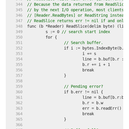
   344  
// Because the data returned from ReadSlice 
   345  
// by the next I/O operation, most clients s
   346  
// [Reader.ReadBytes] or ReadString instead.
   347  
// ReadSlice returns err != nil if and only 
   348  
   349  
	s := 0 
// search start index
   350  
   351  
// Search buffer.
   352  
   353  
   354  
   355  
   356  
   357  
   358  
   359  
// Pending error?
   360  
   361  
   362  
   363  
   364  
   365  
   366  