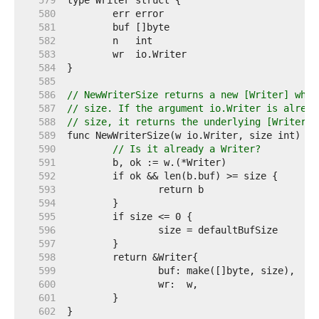
   579  
   580  
   581  
   582  
   583  
   584  
   585  
   586  
// NewWriterSize returns a new [Writer] whos
   587  
// size. If the argument io.Writer is alread
   588  
// size, it returns the underlying [Writer].
   589  
   590  
// Is it already a Writer?
   591  
   592  
   593  
   594  
   595  
   596  
   597  
   598  
   599  
   600  
   601  
   602  