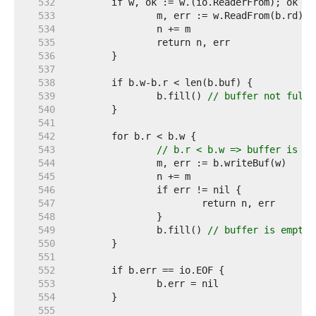
   532  
   533  
   534  
   535  
   536  
   537  
   538  
   539  
		b.fill() 
// buffer not full
   540  
   541  
   542  
   543  
// b.r < b.w => buffer is no
   544  
   545  
   546  
   547  
   548  
   549  
		b.fill() 
// buffer is empty
   550  
   551  
   552  
   553  
   554  
   555  