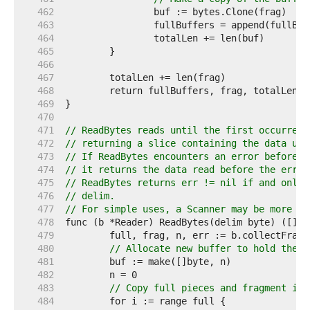
   462  
   463  
   464  
   465  
   466  
   467  
   468  
   469  
   470  
   471  
// ReadBytes reads until the first occurrenc
   472  
// returning a slice containing the data up 
   473  
// If ReadBytes encounters an error before f
   474  
// it returns the data read before the error
   475  
// ReadBytes returns err != nil if and only 
   476  
// delim.
   477  
// For simple uses, a Scanner may be more co
   478  
   479  
   480  
// Allocate new buffer to hold the f
   481  
   482  
   483  
// Copy full pieces and fragment in.
   484  