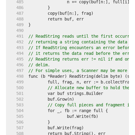
   485  
   486  
   487  
   488  
   489  
   490  
   491  
// ReadString reads until the first occurren
   492  
// returning a string containing the data up
   493  
// If ReadString encounters an error before 
   494  
// it returns the data read before the error
   495  
// ReadString returns err != nil if and only
   496  
// delim.
   497  
// For simple uses, a Scanner may be more co
   498  
   499  
   500  
// Allocate new buffer to hold the f
   501  
   502  
   503  
// Copy full pieces and fragment in.
   504  
   505  
   506  
   507  
   508  