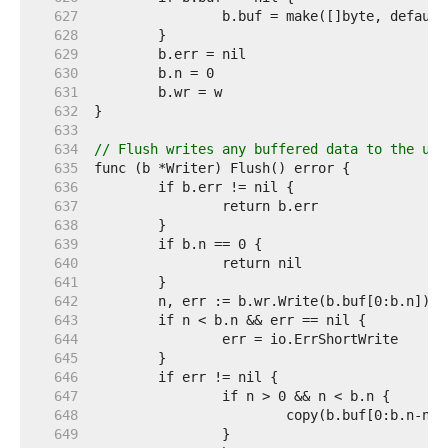
   627  
   628  
   629  
   630  
   631  
   632  
   633  
   634  
// Flush writes any buffered data to the und
   635  
   636  
   637  
   638  
   639  
   640  
   641  
   642  
   643  
   644  
   645  
   646  
   647  
   648  
   649  