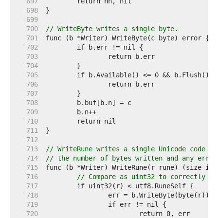
   697  
   698  
   699  
   700  
// WriteByte writes a single byte.
   701  
   702  
   703  
   704  
   705  
   706  
   707  
   708  
   709  
   710  
   711  
   712  
   713  
// WriteRune writes a single Unicode code po
   714  
// the number of bytes written and any error
   715  
   716  
// Compare as uint32 to correctly ha
   717  
   718  
   719  
   720  