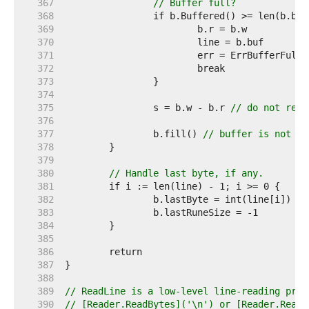
   367  
// Buffer full?
   368  
   369  
   370  
   371  
   372  
   373  
   374  
   375  
		s = b.w - b.r 
// do not resc
   376  
   377  
		b.fill() 
// buffer is not fu
   378  
   379  
   380  
// Handle last byte, if any.
   381  
   382  
   383  
   384  
   385  
   386  
   387  
   388  
   389  
// ReadLine is a low-level line-reading prim
   390  
// [Reader.ReadBytes]('\n') or [Reader.ReadS