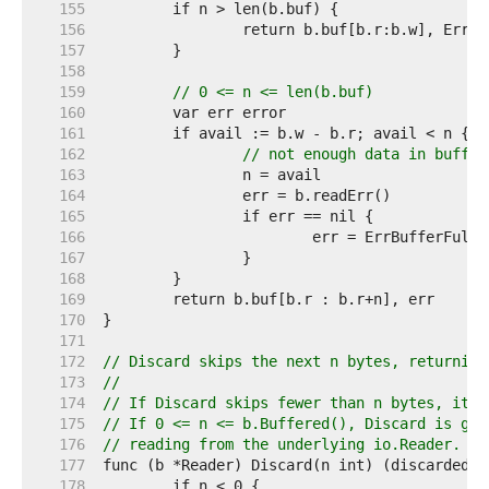
   155  
   156  
   157  
   158  
   159  
// 0 <= n <= len(b.buf)
   160  
   161  
   162  
// not enough data in buffer
   163  
   164  
   165  
   166  
   167  
   168  
   169  
   170  
   171  
   172  
// Discard skips the next n bytes, returning
   173  
//
   174  
// If Discard skips fewer than n bytes, it a
   175  
// If 0 <= n <= b.Buffered(), Discard is gua
   176  
// reading from the underlying io.Reader.
   177  
   178  