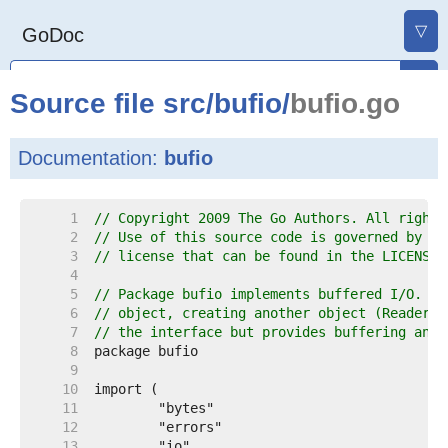
▽
GoDoc
Source file
src
/
bufio
/
bufio.go
Documentation:
bufio
     1  
// Copyright 2009 The Go Authors. All rights
     2  
// Use of this source code is governed by a 
     3  
// license that can be found in the LICENSE 
     4  
     5  
// Package bufio implements buffered I/O. It
     6  
// object, creating another object (Reader o
     7  
// the interface but provides buffering and 
     8  
     9  
    10  
    11  
    12  
    13  