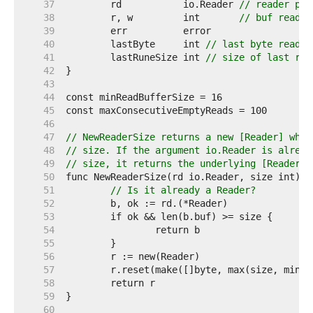
    37  
	rd           io.Reader 
// reader pro
    38  
	r, w         int       
// buf read a
    39  
    40  
	lastByte     int 
// last byte read f
    41  
	lastRuneSize int 
// size of last run
    42  
    43  
    44  
    45  
    46  
    47  
// NewReaderSize returns a new [Reader] whos
    48  
// size. If the argument io.Reader is alread
    49  
// size, it returns the underlying [Reader].
    50  
    51  
// Is it already a Reader?
    52  
    53  
    54  
    55  
    56  
    57  
    58  
    59  
    60  