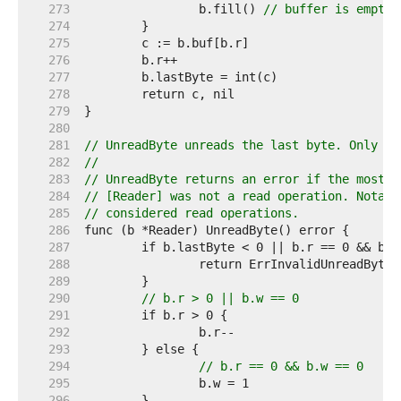
   273  
		b.fill() 
// buffer is empty
   274  
   275  
   276  
   277  
   278  
   279  
   280  
   281  
// UnreadByte unreads the last byte. Only th
   282  
//
   283  
// UnreadByte returns an error if the most r
   284  
// [Reader] was not a read operation. Notabl
   285  
// considered read operations.
   286  
   287  
   288  
   289  
   290  
// b.r > 0 || b.w == 0
   291  
   292  
   293  
   294  
// b.r == 0 && b.w == 0
   295  
   296  