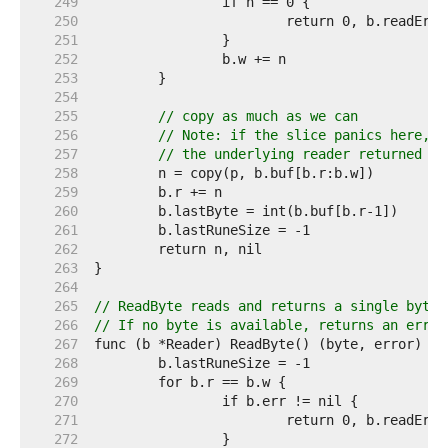
   249  
   250  
   251  
   252  
   253  
   254  
   255  
// copy as much as we can
   256  
// Note: if the slice panics here, i
   257  
// the underlying reader returned a 
   258  
   259  
   260  
   261  
   262  
   263  
   264  
   265  
// ReadByte reads and returns a single byte.
   266  
// If no byte is available, returns an error
   267  
   268  
   269  
   270  
   271  
   272  