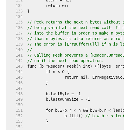
   131  
   132  
   133  
   134  
   135  
// Peek returns the next n bytes without adv
   136  
// being valid at the next read call. If nec
   137  
// into the buffer in order to make n bytes 
   138  
// than n bytes, it also returns an error ex
   139  
// The error is [ErrBufferFull] if n is larg
   140  
//
   141  
// Calling Peek prevents a [Reader.UnreadByt
   142  
// until the next read operation.
   143  
   144  
   145  
   146  
   147  
   148  
   149  
   150  
   151  
   152  
		b.fill() 
// b.w-b.r < len(b.
   153  
   154  