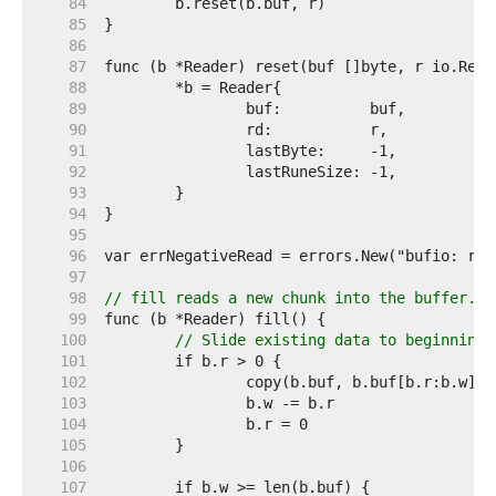
    84  
    85  
    86  
    87  
    88  
    89  
    90  
    91  
    92  
    93  
    94  
    95  
    96  
    97  
    98  
// fill reads a new chunk into the buffer.
    99  
   100  
// Slide existing data to beginning.
   101  
   102  
   103  
   104  
   105  
   106  
   107  