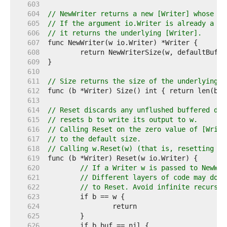
   603  
   604  
// NewWriter returns a new [Writer] whose bu
   605  
// If the argument io.Writer is already a [W
   606  
// it returns the underlying [Writer].
   607  
   608  
   609  
   610  
   611  
// Size returns the size of the underlying b
   612  
   613  
   614  
// Reset discards any unflushed buffered dat
   615  
// resets b to write its output to w.
   616  
// Calling Reset on the zero value of [Write
   617  
// to the default size.
   618  
// Calling w.Reset(w) (that is, resetting a 
   619  
   620  
// If a Writer w is passed to NewWri
   621  
// Different layers of code may do t
   622  
// to Reset. Avoid infinite recursio
   623  
   624  
   625  
   626  