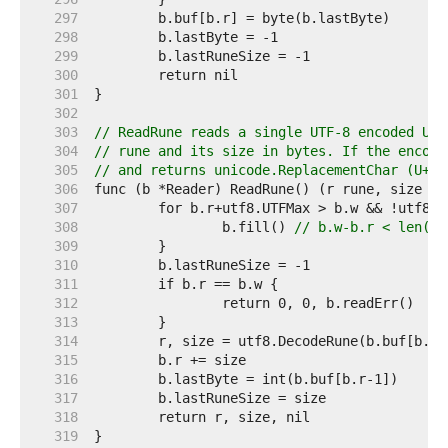
   297  
   298  
   299  
   300  
   301  
   302  
   303  
// ReadRune reads a single UTF-8 encoded Uni
   304  
// rune and its size in bytes. If the encode
   305  
// and returns unicode.ReplacementChar (U+FF
   306  
   307  
   308  
		b.fill() 
// b.w-b.r < len(bu
   309  
   310  
   311  
   312  
   313  
   314  
   315  
   316  
   317  
   318  
   319  