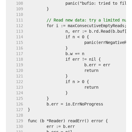
   108  
   109  
   110  
   111  
// Read new data: try a limited numb
   112  
   113  
   114  
   115  
   116  
   117  
   118  
   119  
   120  
   121  
   122  
   123  
   124  
   125  
   126  
   127  
   128  
   129  
   130  