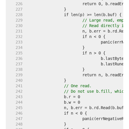
   226  
   227  
   228  
   229  
// Large read, empty
   230  
// Read directly int
   231  
   232  
   233  
   234  
   235  
   236  
   237  
   238  
   239  
   240  
   241  
// One read.
   242  
// Do not use b.fill, which 
   243  
   244  
   245  
   246  
   247  
   248  