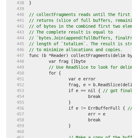
   438  
   439  
   440  
// collectFragments reads until the first oc
   441  
// returns (slice of full buffers, remaining
   442  
// of bytes in the combined first two elemen
   443  
// The complete result is equal to
   444  
// `bytes.Join(append(fullBuffers, finalFrag
   445  
// length of `totalLen`. The result is struc
   446  
// to minimize allocations and copies.
   447  
   448  
   449  
// Use ReadSlice to look for delim, 
   450  
   451  
   452  
   453  
		if e == nil { 
// got final f
   454  
   455  
   456  
		if e != ErrBufferFull { 
// u
   457  
   458  
   459  
   460  
   461  
// Make a copy of the buffer