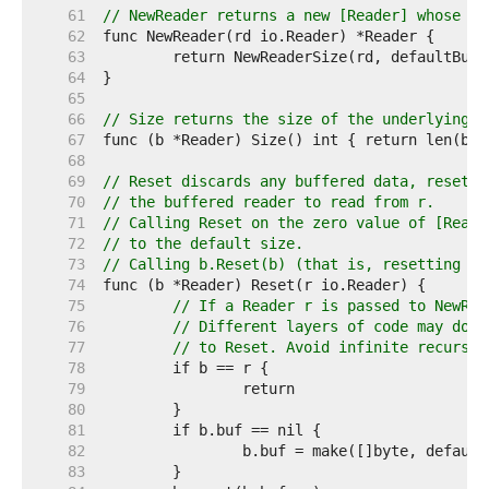
    61  
// NewReader returns a new [Reader] whose bu
    62  
    63  
    64  
    65  
    66  
// Size returns the size of the underlying b
    67  
    68  
    69  
// Reset discards any buffered data, resets 
    70  
// the buffered reader to read from r.
    71  
// Calling Reset on the zero value of [Reade
    72  
// to the default size.
    73  
// Calling b.Reset(b) (that is, resetting a 
    74  
    75  
// If a Reader r is passed to NewRea
    76  
// Different layers of code may do t
    77  
// to Reset. Avoid infinite recursio
    78  
    79  
    80  
    81  
    82  
    83  