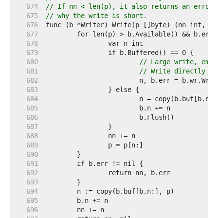
   674  
// If nn < len(p), it also returns an error 
   675  
// why the write is short.
   676  
   677  
   678  
   679  
   680  
// Large write, empt
   681  
// Write directly fr
   682  
   683  
   684  
   685  
   686  
   687  
   688  
   689  
   690  
   691  
   692  
   693  
   694  
   695  
   696  