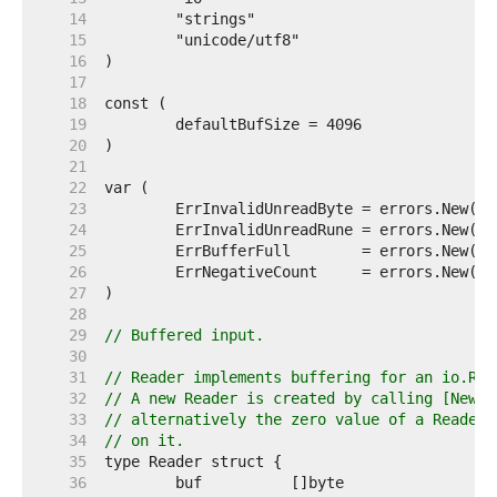
    14  
    15  
    16  
    17  
    18  
    19  
    20  
    21  
    22  
    23  
    24  
    25  
    26  
    27  
    28  
    29  
// Buffered input.
    30  
    31  
// Reader implements buffering for an io.Rea
    32  
// A new Reader is created by calling [NewRe
    33  
// alternatively the zero value of a Reader 
    34  
// on it.
    35  
    36  