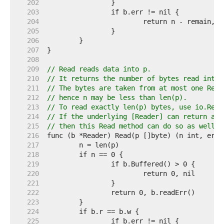
   202  
   203  
   204  
   205  
   206  
   207  
   208  
   209  
// Read reads data into p.
   210  
// It returns the number of bytes read into 
   211  
// The bytes are taken from at most one Read
   212  
// hence n may be less than len(p).
   213  
// To read exactly len(p) bytes, use io.Read
   214  
// If the underlying [Reader] can return a n
   215  
// then this Read method can do so as well; 
   216  
   217  
   218  
   219  
   220  
   221  
   222  
   223  
   224  
   225  