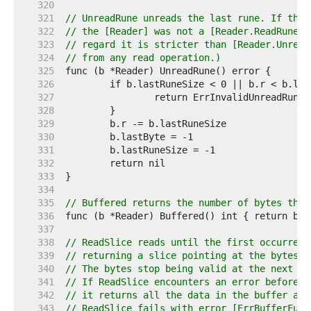
   320  
   321  
// UnreadRune unreads the last rune. If the 
   322  
// the [Reader] was not a [Reader.ReadRune],
   323  
// regard it is stricter than [Reader.Unread
   324  
// from any read operation.)
   325  
   326  
   327  
   328  
   329  
   330  
   331  
   332  
   333  
   334  
   335  
// Buffered returns the number of bytes that
   336  
   337  
   338  
// ReadSlice reads until the first occurrenc
   339  
// returning a slice pointing at the bytes i
   340  
// The bytes stop being valid at the next re
   341  
// If ReadSlice encounters an error before f
   342  
// it returns all the data in the buffer and
   343  
// ReadSlice fails with error [ErrBufferFull