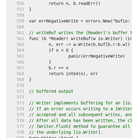
   556  
   557  
   558  
   559  
   560  
   561  
// writeBuf writes the [Reader]'s buffer to 
   562  
   563  
   564  
   565  
   566  
   567  
   568  
   569  
   570  
   571  
// buffered output
   572  
   573  
// Writer implements buffering for an [io.Wr
   574  
// If an error occurs writing to a [Writer],
   575  
// accepted and all subsequent writes, and [
   576  
// After all data has been written, the clie
   577  
// [Writer.Flush] method to guarantee all da
   578  
// the underlying [io.Writer].