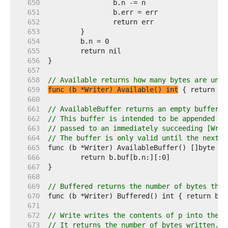
   650  
   651  
   652  
   653  
   654  
   655  
   656  
   657  
   658  
// Available returns how many bytes are unus
   659  
func (b *Writer) Available() int
   660  
   661  
// AvailableBuffer returns an empty buffer w
   662  
// This buffer is intended to be appended to
   663  
// passed to an immediately succeeding [Writ
   664  
// The buffer is only valid until the next w
   665  
   666  
   667  
   668  
   669  
// Buffered returns the number of bytes that
   670  
   671  
   672  
// Write writes the contents of p into the b
   673  
// It returns the number of bytes written.