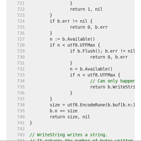
   721  
   722  
   723  
   724  
   725  
   726  
   727  
   728  
   729  
   730  
   731  
   732  
   733  
   734  
// Can only happen i
   735  
   736  
   737  
   738  
   739  
   740  
   741  
   742  
   743  
// WriteString writes a string.
   744  
// It returns the number of bytes written.