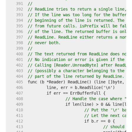
   391  
//
   392  
// ReadLine tries to return a single line, n
   393  
// If the line was too long for the buffer t
   394  
// beginning of the line is returned. The re
   395  
// from future calls. isPrefix will be false
   396  
// of the line. The returned buffer is only 
   397  
// ReadLine. ReadLine either returns a non-n
   398  
// never both.
   399  
//
   400  
// The text returned from ReadLine does not 
   401  
// No indication or error is given if the in
   402  
// Calling [Reader.UnreadByte] after ReadLin
   403  
// (possibly a character belonging to the li
   404  
// part of the line returned by ReadLine.
   405  
   406  
   407  
   408  
// Handle the case where "\r
   409  
   410  
// Put the '\r' back
   411  
// Let the next call
   412  
   413  
// should be