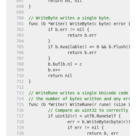
   697  
   698  
   699  
   700  
// WriteByte writes a single byte.
   701  
   702  
   703  
   704  
   705  
   706  
   707  
   708  
   709  
   710  
   711  
   712  
   713  
// WriteRune writes a single Unicode code po
   714  
// the number of bytes written and any error
   715  
   716  
// Compare as uint32 to correctly ha
   717  
   718  
   719  
   720  