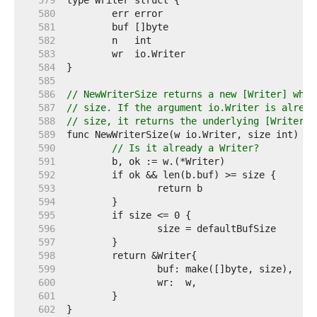
   579  
   580  
   581  
   582  
   583  
   584  
   585  
   586  
// NewWriterSize returns a new [Writer] whos
   587  
// size. If the argument io.Writer is alread
   588  
// size, it returns the underlying [Writer].
   589  
   590  
// Is it already a Writer?
   591  
   592  
   593  
   594  
   595  
   596  
   597  
   598  
   599  
   600  
   601  
   602  