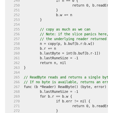
   249  
   250  
   251  
   252  
   253  
   254  
   255  
// copy as much as we can
   256  
// Note: if the slice panics here, i
   257  
// the underlying reader returned a 
   258  
   259  
   260  
   261  
   262  
   263  
   264  
   265  
// ReadByte reads and returns a single byte.
   266  
// If no byte is available, returns an error
   267  
   268  
   269  
   270  
   271  
   272  