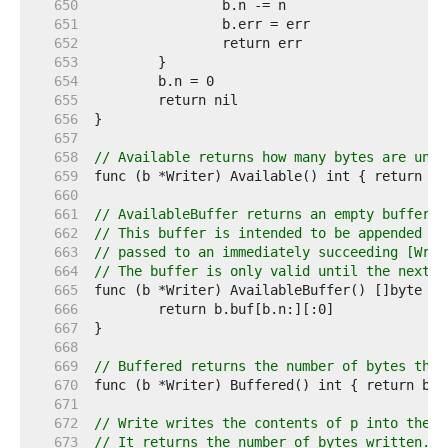
   650  
   651  
   652  
   653  
   654  
   655  
   656  
   657  
   658  
// Available returns how many bytes are unus
   659  
   660  
   661  
// AvailableBuffer returns an empty buffer w
   662  
// This buffer is intended to be appended to
   663  
// passed to an immediately succeeding [Writ
   664  
// The buffer is only valid until the next w
   665  
   666  
   667  
   668  
   669  
// Buffered returns the number of bytes that
   670  
   671  
   672  
// Write writes the contents of p into the b
   673  
// It returns the number of bytes written.