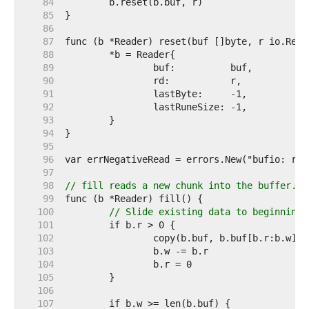
    84  
    85  
    86  
    87  
    88  
    89  
    90  
    91  
    92  
    93  
    94  
    95  
    96  
    97  
    98  
// fill reads a new chunk into the buffer.
    99  
   100  
// Slide existing data to beginning.
   101  
   102  
   103  
   104  
   105  
   106  
   107  