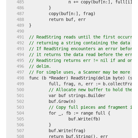
   485  
   486  
   487  
   488  
   489  
   490  
   491  
// ReadString reads until the first occurren
   492  
// returning a string containing the data up
   493  
// If ReadString encounters an error before 
   494  
// it returns the data read before the error
   495  
// ReadString returns err != nil if and only
   496  
// delim.
   497  
// For simple uses, a Scanner may be more co
   498  
   499  
   500  
// Allocate new buffer to hold the f
   501  
   502  
   503  
// Copy full pieces and fragment in.
   504  
   505  
   506  
   507  
   508  