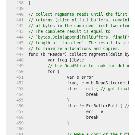
   438  
   439  
   440  
// collectFragments reads until the first oc
   441  
// returns (slice of full buffers, remaining
   442  
// of bytes in the combined first two elemen
   443  
// The complete result is equal to
   444  
// `bytes.Join(append(fullBuffers, finalFrag
   445  
// length of `totalLen`. The result is struc
   446  
// to minimize allocations and copies.
   447  
   448  
   449  
// Use ReadSlice to look for delim, 
   450  
   451  
   452  
   453  
		if e == nil { 
// got final f
   454  
   455  
   456  
		if e != ErrBufferFull { 
// u
   457  
   458  
   459  
   460  
   461  
// Make a copy of the buffer