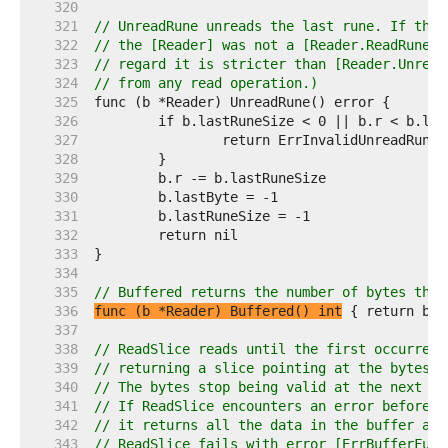
   320  
   321  
// UnreadRune unreads the last rune. If the 
   322  
// the [Reader] was not a [Reader.ReadRune],
   323  
// regard it is stricter than [Reader.Unread
   324  
// from any read operation.)
   325  
   326  
   327  
   328  
   329  
   330  
   331  
   332  
   333  
   334  
   335  
// Buffered returns the number of bytes that
   336  
func (b *Reader) Buffered() int
   337  
   338  
// ReadSlice reads until the first occurrenc
   339  
// returning a slice pointing at the bytes i
   340  
// The bytes stop being valid at the next re
   341  
// If ReadSlice encounters an error before f
   342  
// it returns all the data in the buffer and
   343  
// ReadSlice fails with error [ErrBufferFull