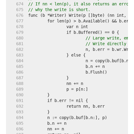
   674  
// If nn < len(p), it also returns an error 
   675  
// why the write is short.
   676  
   677  
   678  
   679  
   680  
// Large write, empt
   681  
// Write directly fr
   682  
   683  
   684  
   685  
   686  
   687  
   688  
   689  
   690  
   691  
   692  
   693  
   694  
   695  
   696  