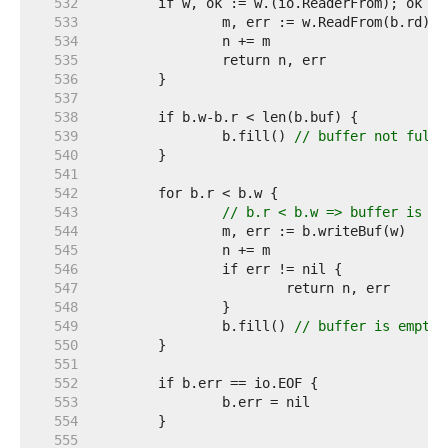
   532  
   533  
   534  
   535  
   536  
   537  
   538  
   539  
		b.fill() 
// buffer not full
   540  
   541  
   542  
   543  
// b.r < b.w => buffer is no
   544  
   545  
   546  
   547  
   548  
   549  
		b.fill() 
// buffer is empty
   550  
   551  
   552  
   553  
   554  
   555  