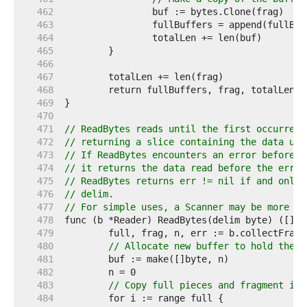
   462  
   463  
   464  
   465  
   466  
   467  
   468  
   469  
   470  
   471  
// ReadBytes reads until the first occurrenc
   472  
// returning a slice containing the data up 
   473  
// If ReadBytes encounters an error before f
   474  
// it returns the data read before the error
   475  
// ReadBytes returns err != nil if and only 
   476  
// delim.
   477  
// For simple uses, a Scanner may be more co
   478  
   479  
   480  
// Allocate new buffer to hold the f
   481  
   482  
   483  
// Copy full pieces and fragment in.
   484  