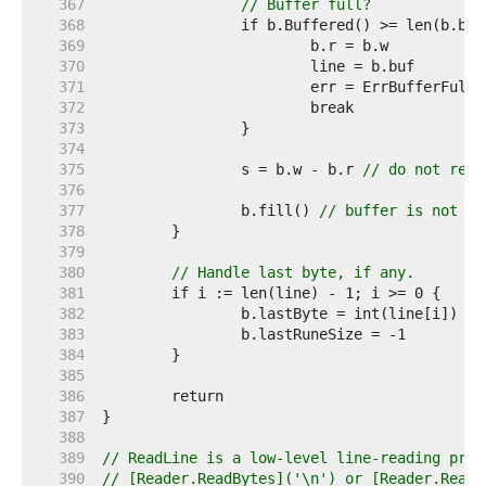
   367  
// Buffer full?
   368  
   369  
   370  
   371  
   372  
   373  
   374  
   375  
		s = b.w - b.r 
// do not resc
   376  
   377  
		b.fill() 
// buffer is not fu
   378  
   379  
   380  
// Handle last byte, if any.
   381  
   382  
   383  
   384  
   385  
   386  
   387  
   388  
   389  
// ReadLine is a low-level line-reading prim
   390  
// [Reader.ReadBytes]('\n') or [Reader.ReadS