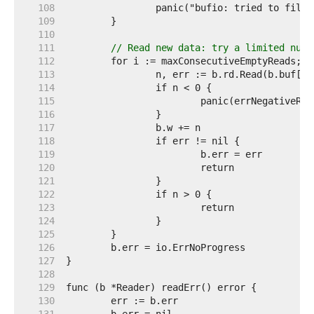
   108  
   109  
   110  
   111  
// Read new data: try a limited numb
   112  
   113  
   114  
   115  
   116  
   117  
   118  
   119  
   120  
   121  
   122  
   123  
   124  
   125  
   126  
   127  
   128  
   129  
   130  