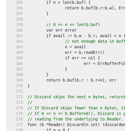
   155  
   156  
   157  
   158  
   159  
// 0 <= n <= len(b.buf)
   160  
   161  
   162  
// not enough data in buffer
   163  
   164  
   165  
   166  
   167  
   168  
   169  
   170  
   171  
   172  
// Discard skips the next n bytes, returning
   173  
//
   174  
// If Discard skips fewer than n bytes, it a
   175  
// If 0 <= n <= b.Buffered(), Discard is gua
   176  
// reading from the underlying io.Reader.
   177  
   178  