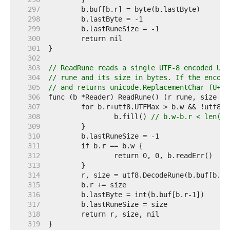
   297  
   298  
   299  
   300  
   301  
   302  
   303  
// ReadRune reads a single UTF-8 encoded Uni
   304  
// rune and its size in bytes. If the encode
   305  
// and returns unicode.ReplacementChar (U+FF
   306  
   307  
   308  
		b.fill() 
// b.w-b.r < len(bu
   309  
   310  
   311  
   312  
   313  
   314  
   315  
   316  
   317  
   318  
   319  