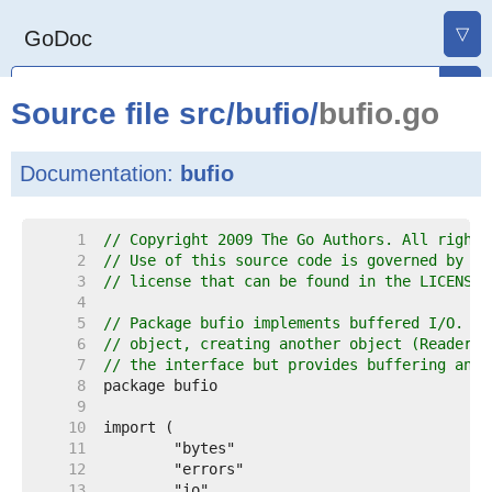
▽
GoDoc
Source file
src
/
bufio
/
bufio.go
Documentation:
bufio
     1  
// Copyright 2009 The Go Authors. All rights
     2  
// Use of this source code is governed by a 
     3  
// license that can be found in the LICENSE 
     4  
     5  
// Package bufio implements buffered I/O. It
     6  
// object, creating another object (Reader o
     7  
// the interface but provides buffering and 
     8  
     9  
    10  
    11  
    12  
    13  