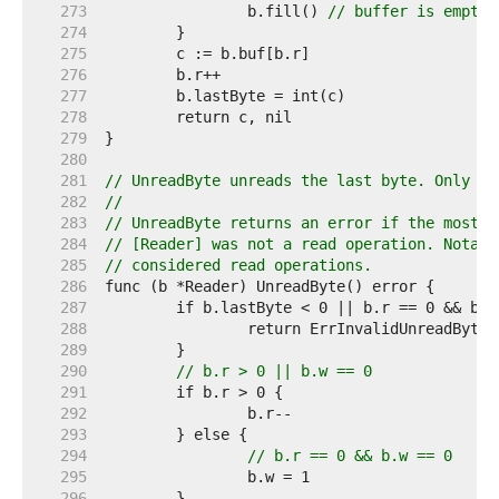
   273  
		b.fill() 
// buffer is empty
   274  
   275  
   276  
   277  
   278  
   279  
   280  
   281  
// UnreadByte unreads the last byte. Only th
   282  
//
   283  
// UnreadByte returns an error if the most r
   284  
// [Reader] was not a read operation. Notabl
   285  
// considered read operations.
   286  
   287  
   288  
   289  
   290  
// b.r > 0 || b.w == 0
   291  
   292  
   293  
   294  
// b.r == 0 && b.w == 0
   295  
   296  