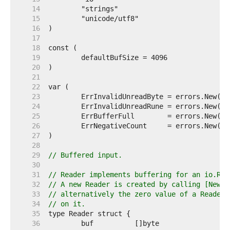
    14  
    15  
    16  
    17  
    18  
    19  
    20  
    21  
    22  
    23  
    24  
    25  
    26  
    27  
    28  
    29  
// Buffered input.
    30  
    31  
// Reader implements buffering for an io.Rea
    32  
// A new Reader is created by calling [NewRe
    33  
// alternatively the zero value of a Reader 
    34  
// on it.
    35  
    36  