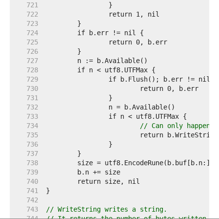
   721  
   722  
   723  
   724  
   725  
   726  
   727  
   728  
   729  
   730  
   731  
   732  
   733  
   734  
// Can only happen i
   735  
   736  
   737  
   738  
   739  
   740  
   741  
   742  
   743  
// WriteString writes a string.
   744  
// It returns the number of bytes written.