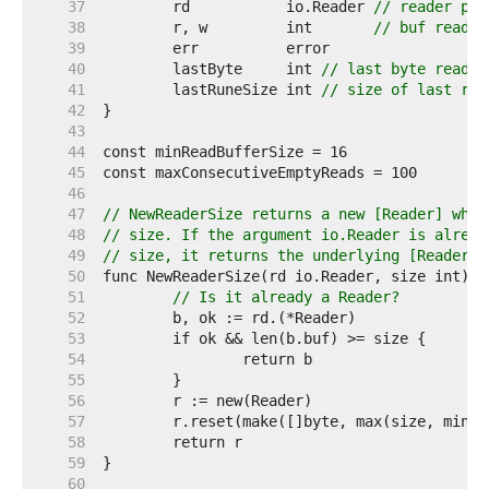
    37  
	rd           io.Reader 
// reader pro
    38  
	r, w         int       
// buf read a
    39  
    40  
	lastByte     int 
// last byte read f
    41  
	lastRuneSize int 
// size of last run
    42  
    43  
    44  
    45  
    46  
    47  
// NewReaderSize returns a new [Reader] whos
    48  
// size. If the argument io.Reader is alread
    49  
// size, it returns the underlying [Reader].
    50  
    51  
// Is it already a Reader?
    52  
    53  
    54  
    55  
    56  
    57  
    58  
    59  
    60  