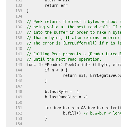
   131  
   132  
   133  
   134  
   135  
// Peek returns the next n bytes without adv
   136  
// being valid at the next read call. If nec
   137  
// into the buffer in order to make n bytes 
   138  
// than n bytes, it also returns an error ex
   139  
// The error is [ErrBufferFull] if n is larg
   140  
//
   141  
// Calling Peek prevents a [Reader.UnreadByt
   142  
// until the next read operation.
   143  
   144  
   145  
   146  
   147  
   148  
   149  
   150  
   151  
   152  
		b.fill() 
// b.w-b.r < len(b.
   153  
   154  