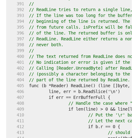
   391  
//
   392  
// ReadLine tries to return a single line, n
   393  
// If the line was too long for the buffer t
   394  
// beginning of the line is returned. The re
   395  
// from future calls. isPrefix will be false
   396  
// of the line. The returned buffer is only 
   397  
// ReadLine. ReadLine either returns a non-n
   398  
// never both.
   399  
//
   400  
// The text returned from ReadLine does not 
   401  
// No indication or error is given if the in
   402  
// Calling [Reader.UnreadByte] after ReadLin
   403  
// (possibly a character belonging to the li
   404  
// part of the line returned by ReadLine.
   405  
   406  
   407  
   408  
// Handle the case where "\r
   409  
   410  
// Put the '\r' back
   411  
// Let the next call
   412  
   413  
// should be