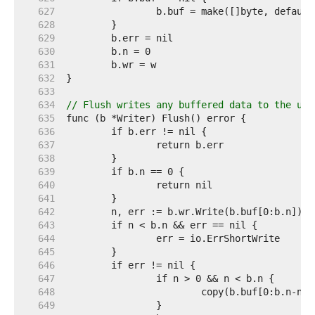
   627  
   628  
   629  
   630  
   631  
   632  
   633  
   634  
// Flush writes any buffered data to the und
   635  
   636  
   637  
   638  
   639  
   640  
   641  
   642  
   643  
   644  
   645  
   646  
   647  
   648  
   649  