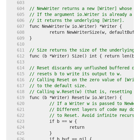
   603  
   604  
// NewWriter returns a new [Writer] whose bu
   605  
// If the argument io.Writer is already a [W
   606  
// it returns the underlying [Writer].
   607  
   608  
   609  
   610  
   611  
// Size returns the size of the underlying b
   612  
   613  
   614  
// Reset discards any unflushed buffered dat
   615  
// resets b to write its output to w.
   616  
// Calling Reset on the zero value of [Write
   617  
// to the default size.
   618  
// Calling w.Reset(w) (that is, resetting a 
   619  
   620  
// If a Writer w is passed to NewWri
   621  
// Different layers of code may do t
   622  
// to Reset. Avoid infinite recursio
   623  
   624  
   625  
   626  