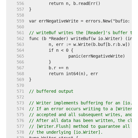
   556  
   557  
   558  
   559  
   560  
   561  
// writeBuf writes the [Reader]'s buffer to 
   562  
   563  
   564  
   565  
   566  
   567  
   568  
   569  
   570  
   571  
// buffered output
   572  
   573  
// Writer implements buffering for an [io.Wr
   574  
// If an error occurs writing to a [Writer],
   575  
// accepted and all subsequent writes, and [
   576  
// After all data has been written, the clie
   577  
// [Writer.Flush] method to guarantee all da
   578  
// the underlying [io.Writer].