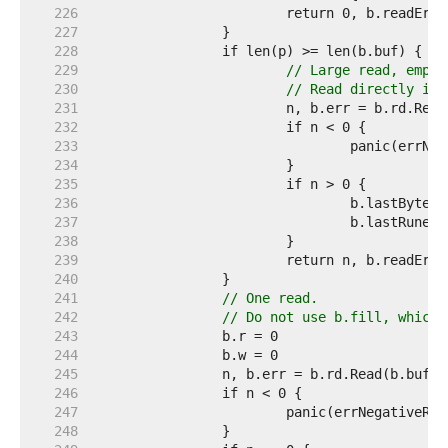
   226  
   227  
   228  
   229  
// Large read, empty
   230  
// Read directly int
   231  
   232  
   233  
   234  
   235  
   236  
   237  
   238  
   239  
   240  
   241  
// One read.
   242  
// Do not use b.fill, which 
   243  
   244  
   245  
   246  
   247  
   248  