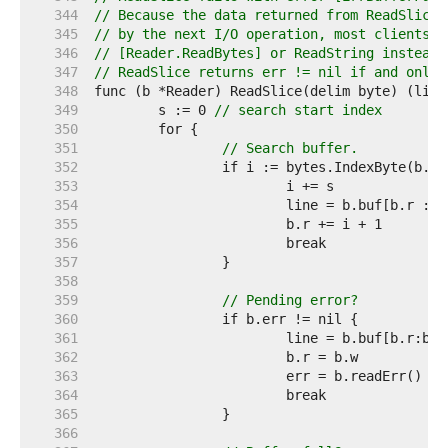
   344  
// Because the data returned from ReadSlice 
   345  
// by the next I/O operation, most clients s
   346  
// [Reader.ReadBytes] or ReadString instead.
   347  
// ReadSlice returns err != nil if and only 
   348  
   349  
	s := 0 
// search start index
   350  
   351  
// Search buffer.
   352  
   353  
   354  
   355  
   356  
   357  
   358  
   359  
// Pending error?
   360  
   361  
   362  
   363  
   364  
   365  
   366  