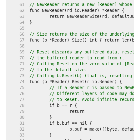
    61  
// NewReader returns a new [Reader] whose bu
    62  
    63  
    64  
    65  
    66  
// Size returns the size of the underlying b
    67  
    68  
    69  
// Reset discards any buffered data, resets 
    70  
// the buffered reader to read from r.
    71  
// Calling Reset on the zero value of [Reade
    72  
// to the default size.
    73  
// Calling b.Reset(b) (that is, resetting a 
    74  
    75  
// If a Reader r is passed to NewRea
    76  
// Different layers of code may do t
    77  
// to Reset. Avoid infinite recursio
    78  
    79  
    80  
    81  
    82  
    83  