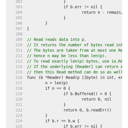
   202  
   203  
   204  
   205  
   206  
   207  
   208  
   209  
// Read reads data into p.
   210  
// It returns the number of bytes read into 
   211  
// The bytes are taken from at most one Read
   212  
// hence n may be less than len(p).
   213  
// To read exactly len(p) bytes, use io.Read
   214  
// If the underlying [Reader] can return a n
   215  
// then this Read method can do so as well; 
   216  
   217  
   218  
   219  
   220  
   221  
   222  
   223  
   224  
   225  