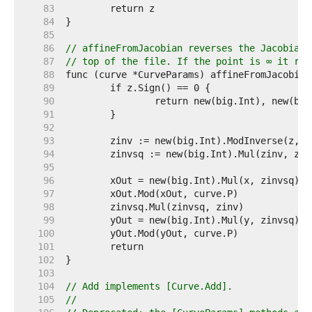
    83  
    84  
    85  
    86  
// affineFromJacobian reverses the Jacobian 
    87  
// top of the file. If the point is ∞ it ret
    88  
    89  
    90  
    91  
    92  
    93  
    94  
    95  
    96  
    97  
    98  
    99  
   100  
   101  
   102  
   103  
   104  
// Add implements [Curve.Add].
   105  
//