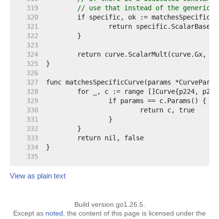
   319  
// use that instead of the generic o
   320  
   321  
   322  
   323  
   324  
   325  
   326  
   327  
   328  
   329  
   330  
   331  
   332  
   333  
   334  
   335  
View as plain text
Build version go1.26.5.
Except as
noted
, the content of this page is licensed under the