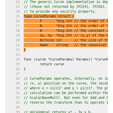
    12  
// The generic Curve implementation is depre
    13  
// (those not returned by [P224], [P256], [P
    14  
// to provide any security property.
    15  
    16  
	P       *big.Int 
// the order of the
    17  
	N       *big.Int 
// the order of the
    18  
	B       *big.Int 
// the constant of 
    19  
	Gx, Gy  *big.Int 
// (x,y) of the bas
    20  
	BitSize int      
// the size of the 
    21  
	Name    string   
// the canonical na
    22  
}
    23  
    24  
    25  
    26  
    27  
    28  
// CurveParams operates, internally, on Jaco
    29  
// (x, y) position on the curve, the Jacobia
    30  
// where x = x1/z1² and y = y1/z1³. The grea
    31  
// calculation can be performed within the t
    32  
// ScalarBaseMult). But even for Add and Dou
    33  
// reverse the transform than to operate in 
    34  
    35  
// polynomial returns x³ - 3x + b.