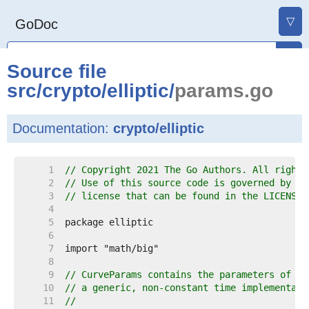
▽
GoDoc
Source file
src
/
crypto
/
elliptic
/
params.go
Documentation:
crypto/elliptic
     1  
// Copyright 2021 The Go Authors. All rights
     2  
// Use of this source code is governed by a 
     3  
// license that can be found in the LICENSE 
     4  
     5  
     6  
     7  
     8  
     9  
// CurveParams contains the parameters of an
    10  
// a generic, non-constant time implementati
    11  
//