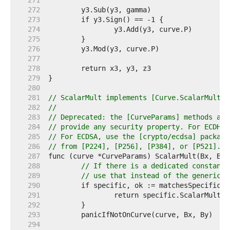
   271  
   272  
   273  
   274  
   275  
   276  
   277  
   278  
   279  
   280  
   281  
// ScalarMult implements [Curve.ScalarMult].
   282  
//
   283  
// Deprecated: the [CurveParams] methods are
   284  
// provide any security property. For ECDH, 
   285  
// For ECDSA, use the [crypto/ecdsa] package
   286  
// from [P224], [P256], [P384], or [P521].
   287  
   288  
// If there is a dedicated constant-
   289  
// use that instead of the generic o
   290  
   291  
   292  
   293  
   294  