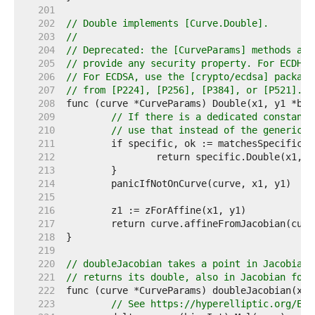
   201  
   202  
// Double implements [Curve.Double].
   203  
//
   204  
// Deprecated: the [CurveParams] methods are
   205  
// provide any security property. For ECDH, 
   206  
// For ECDSA, use the [crypto/ecdsa] package
   207  
// from [P224], [P256], [P384], or [P521].
   208  
   209  
// If there is a dedicated constant-
   210  
// use that instead of the generic o
   211  
   212  
   213  
   214  
   215  
   216  
   217  
   218  
   219  
   220  
// doubleJacobian takes a point in Jacobian 
   221  
// returns its double, also in Jacobian form
   222  
   223  
// See https://hyperelliptic.org/EFD