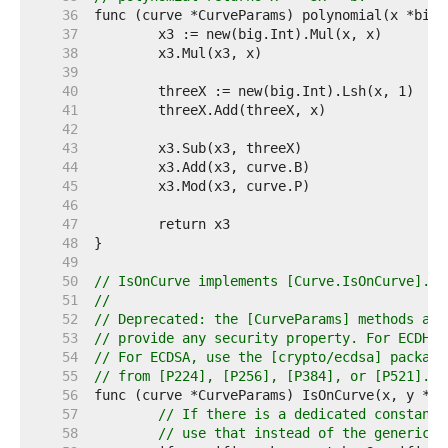
    36  
    37  
    38  
    39  
    40  
    41  
    42  
    43  
    44  
    45  
    46  
    47  
    48  
    49  
    50  
// IsOnCurve implements [Curve.IsOnCurve].
    51  
//
    52  
// Deprecated: the [CurveParams] methods are
    53  
// provide any security property. For ECDH, 
    54  
// For ECDSA, use the [crypto/ecdsa] package
    55  
// from [P224], [P256], [P384], or [P521].
    56  
    57  
// If there is a dedicated constant-
    58  
// use that instead of the generic o