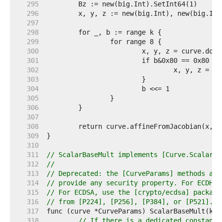
   295  
   296  
   297  
   298  
   299  
   300  
   301  
   302  
   303  
   304  
   305  
   306  
   307  
   308  
   309  
   310  
   311  
// ScalarBaseMult implements [Curve.ScalarBa
   312  
//
   313  
// Deprecated: the [CurveParams] methods are
   314  
// provide any security property. For ECDH, 
   315  
// For ECDSA, use the [crypto/ecdsa] package
   316  
// from [P224], [P256], [P384], or [P521].
   317  
   318  
// If there is a dedicated constant-