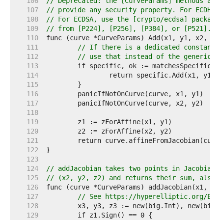
   106  
// Deprecated: the [CurveParams] methods are
   107  
// provide any security property. For ECDH, 
   108  
// For ECDSA, use the [crypto/ecdsa] package
   109  
// from [P224], [P256], [P384], or [P521].
   110  
   111  
// If there is a dedicated constant-
   112  
// use that instead of the generic o
   113  
   114  
   115  
   116  
   117  
   118  
   119  
   120  
   121  
   122  
   123  
   124  
// addJacobian takes two points in Jacobian 
   125  
// (x2, y2, z2) and returns their sum, also 
   126  
   127  
// See https://hyperelliptic.org/EFD
   128  
   129  