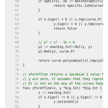
    59  
    60  
    61  
    62  
    63  
    64  
    65  
    66  
    67  
    68  
// y² = x³ - 3x + b
    69  
    70  
    71  
    72  
    73  
    74  
    75  
// zForAffine returns a Jacobian Z value for
    76  
// y are zero, it assumes that they represen
    77  
// 0) is not on the any of the curves handle
    78  
    79  
    80  
    81  
    82  