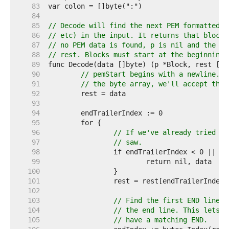
    83  
    84  
    85  
// Decode will find the next PEM formatted b
    86  
// etc) in the input. It returns that block 
    87  
// no PEM data is found, p is nil and the wh
    88  
// rest. Blocks must start at the beginning 
    89  
    90  
// pemStart begins with a newline. H
    91  
// the byte array, we'll accept the 
    92  
    93  
    94  
    95  
    96  
// If we've already tried pa
    97  
// saw.
    98  
    99  
   100  
   101  
   102  
   103  
// Find the first END line, 
   104  
// the end line. This lets u
   105  
// have a matching END.