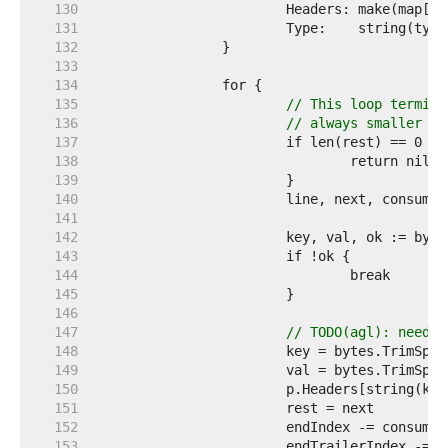
   130  
   131  
   132  
   133  
   134  
   135  
// This loop termina
   136  
// always smaller th
   137  
   138  
   139  
   140  
   141  
   142  
   143  
   144  
   145  
   146  
   147  
// TODO(agl): need t
   148  
   149  
   150  
   151  
   152  
   153  