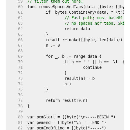
    59  
// filter them out here.
    60  
    61  
    62  
// Fast path; most base64 da
    63  
// no spaces nor tabs. Skip 
    64  
    65  
    66  
    67  
    68  
    69  
    70  
    71  
    72  
    73  
    74  
    75  
    76  
    77  
    78  
    79  
    80  
    81  
    82  