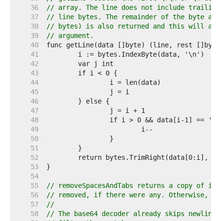
    36  
// array. The line does not include trailing
    37  
// line bytes. The remainder of the byte arr
    38  
// bytes) is also returned and this will alw
    39  
// argument.
    40  
    41  
    42  
    43  
    44  
    45  
    46  
    47  
    48  
    49  
    50  
    51  
    52  
    53  
    54  
    55  
// removeSpacesAndTabs returns a copy of its
    56  
// removed, if there were any. Otherwise, th
    57  
//
    58  
// The base64 decoder already skips newline 