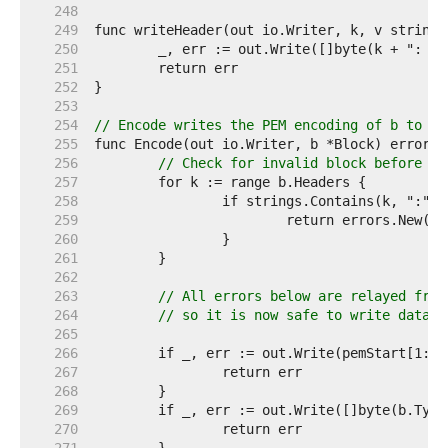
   248  
   249  
   250  
   251  
   252  
   253  
   254  
// Encode writes the PEM encoding of b to ou
   255  
   256  
// Check for invalid block before wr
   257  
   258  
   259  
   260  
   261  
   262  
   263  
// All errors below are relayed from
   264  
// so it is now safe to write data.
   265  
   266  
   267  
   268  
   269  
   270  