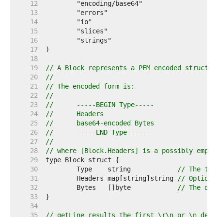
    12  
    13  
    14  
    15  
    16  
    17  
    18  
    19  
// A Block represents a PEM encoded structur
    20  
//
    21  
// The encoded form is:
    22  
//
    23  
//	-----BEGIN Type-----
    24  
//	Headers
    25  
//	base64-encoded Bytes
    26  
//	-----END Type-----
    27  
//
    28  
// where [Block.Headers] is a possibly empty
    29  
    30  
	Type    string            
// The typ
    31  
	Headers map[string]string 
// Optiona
    32  
	Bytes   []byte            
// The dec
    33  
    34  
    35  
// getLine results the first \r\n or \n deli