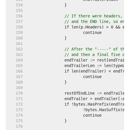
   154  
   155  
   156  
// If there were headers, th
   157  
// and the END line, so endI
   158  
   159  
   160  
   161  
   162  
// After the "-----" of the 
   163  
// and then a final five das
   164  
   165  
   166  
   167  
   168  
   169  
   170  
   171  
   172  
   173  
   174  
   175  
   176  