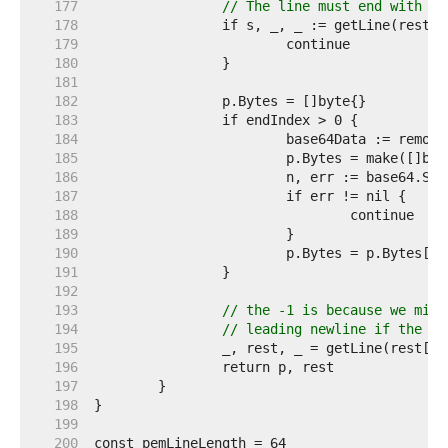
   177  
// The line must end with on
   178  
   179  
   180  
   181  
   182  
   183  
   184  
   185  
   186  
   187  
   188  
   189  
   190  
   191  
   192  
   193  
// the -1 is because we migh
   194  
// leading newline if the PE
   195  
   196  
   197  
   198  
   199  
   200  