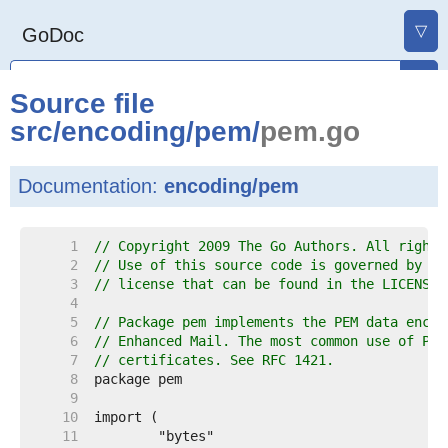
▽
GoDoc
Source file
src
/
encoding
/
pem
/
pem.go
Documentation:
encoding/pem
     1  
// Copyright 2009 The Go Authors. All rights
     2  
// Use of this source code is governed by a 
     3  
// license that can be found in the LICENSE 
     4  
     5  
// Package pem implements the PEM data encod
     6  
// Enhanced Mail. The most common use of PEM
     7  
// certificates. See RFC 1421.
     8  
     9  
    10  
    11  