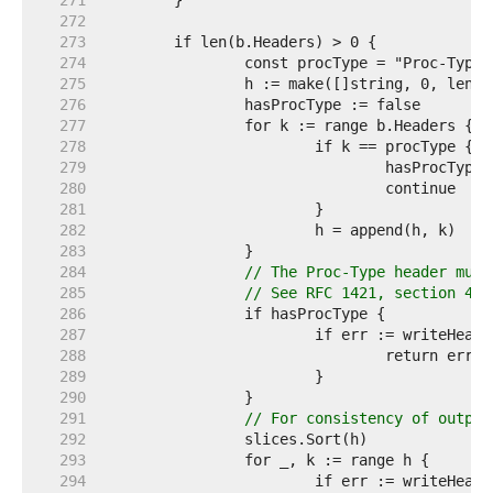
   271  
   272  
   273  
   274  
   275  
   276  
   277  
   278  
   279  
   280  
   281  
   282  
   283  
   284  
// The Proc-Type header must
   285  
// See RFC 1421, section 4.6
   286  
   287  
   288  
   289  
   290  
   291  
// For consistency of output
   292  
   293  
   294  