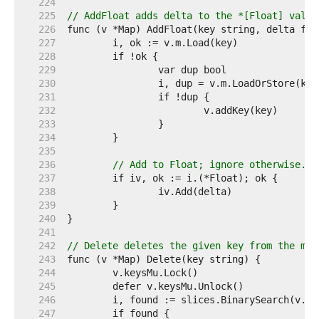
   224  
   225  
// AddFloat adds delta to the *[Float] value
   226  
   227  
   228  
   229  
   230  
   231  
   232  
   233  
   234  
   235  
   236  
// Add to Float; ignore otherwise.
   237  
   238  
   239  
   240  
   241  
   242  
// Delete deletes the given key from the map
   243  
   244  
   245  
   246  
   247  