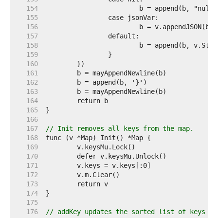
   154  
   155  
   156  
   157  
   158  
   159  
   160  
   161  
   162  
   163  
   164  
   165  
   166  
   167  
// Init removes all keys from the map.
   168  
   169  
   170  
   171  
   172  
   173  
   174  
   175  
   176  
// addKey updates the sorted list of keys in