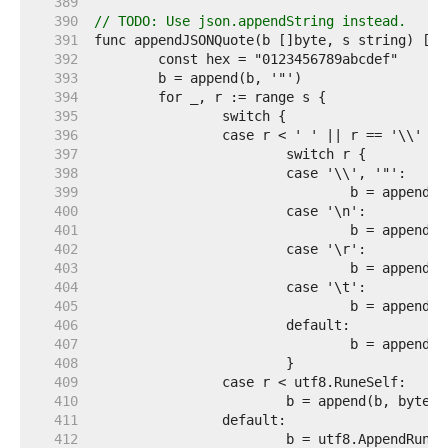
   389  
   390  
// TODO: Use json.appendString instead.
   391  
   392  
   393  
   394  
   395  
   396  
   397  
   398  
   399  
   400  
   401  
   402  
   403  
   404  
   405  
   406  
   407  
   408  
   409  
   410  
   411  
   412  