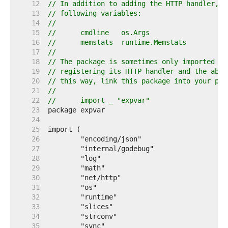
    12  
// In addition to adding the HTTP handler, t
    13  
// following variables:
    14  
//
    15  
//	cmdline   os.Args
    16  
//	memstats  runtime.Memstats
    17  
//
    18  
// The package is sometimes only imported fo
    19  
// registering its HTTP handler and the abov
    20  
// this way, link this package into your pro
    21  
//
    22  
//	import _ "expvar"
    23  
    24  
    25  
    26  
    27  
    28  
    29  
    30  
    31  
    32  
    33  
    34  
    35  