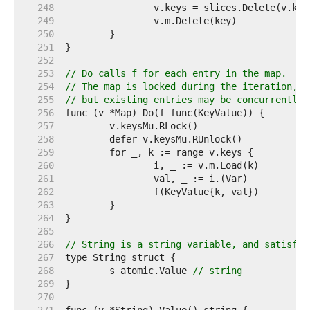
   248  
   249  
   250  
   251  
   252  
   253  
// Do calls f for each entry in the map.
   254  
// The map is locked during the iteration,
   255  
// but existing entries may be concurrently 
   256  
   257  
   258  
   259  
   260  
   261  
   262  
   263  
   264  
   265  
   266  
// String is a string variable, and satisfie
   267  
   268  
	s atomic.Value 
// string
   269  
   270  