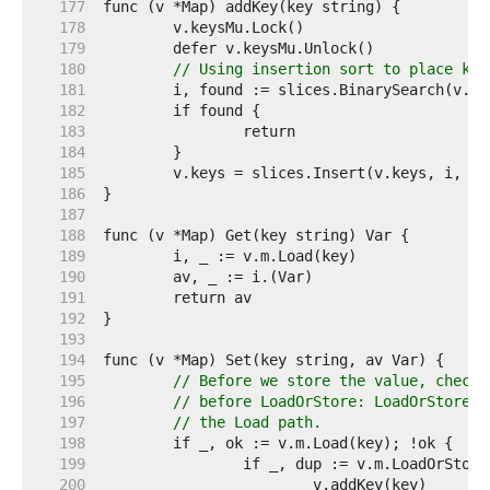
   177  
   178  
   179  
   180  
// Using insertion sort to place key
   181  
   182  
   183  
   184  
   185  
   186  
   187  
   188  
   189  
   190  
   191  
   192  
   193  
   194  
   195  
// Before we store the value, check 
   196  
// before LoadOrStore: LoadOrStore c
   197  
// the Load path.
   198  
   199  
   200  