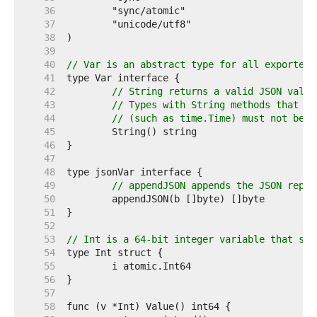
    36  
    37  
    38  
    39  
    40  
// Var is an abstract type for all exported 
    41  
    42  
// String returns a valid JSON value
    43  
// Types with String methods that do
    44  
// (such as time.Time) must not be u
    45  
    46  
    47  
    48  
    49  
// appendJSON appends the JSON repre
    50  
    51  
    52  
    53  
// Int is a 64-bit integer variable that sat
    54  
    55  
    56  
    57  
    58  