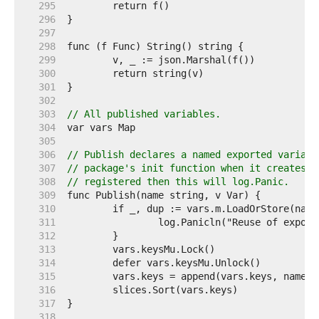
   295  
   296  
   297  
   298  
   299  
   300  
   301  
   302  
   303  
// All published variables.
   304  
   305  
   306  
// Publish declares a named exported variabl
   307  
// package's init function when it creates i
   308  
// registered then this will log.Panic.
   309  
   310  
   311  
   312  
   313  
   314  
   315  
   316  
   317  
   318  