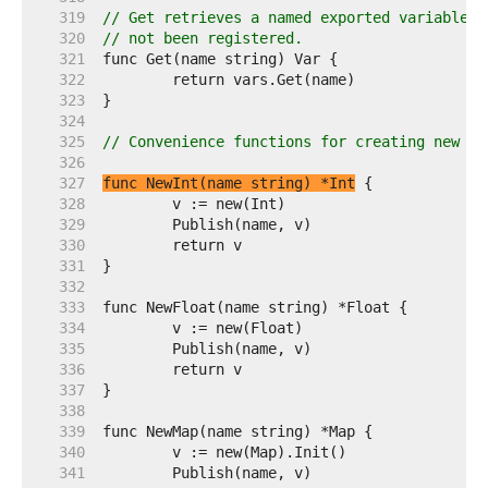
   319  
// Get retrieves a named exported variable. 
   320  
// not been registered.
   321  
   322  
   323  
   324  
   325  
// Convenience functions for creating new ex
   326  
   327  
func NewInt(name string) *Int
   328  
   329  
   330  
   331  
   332  
   333  
   334  
   335  
   336  
   337  
   338  
   339  
   340  
   341  