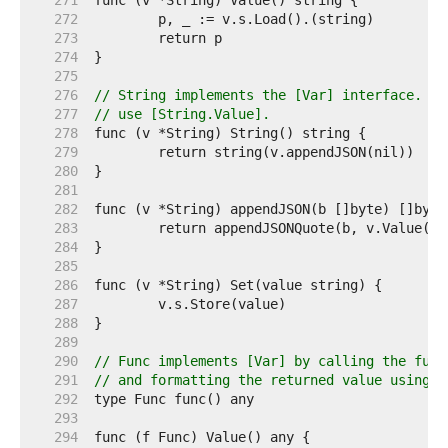
   271  
   272  
   273  
   274  
   275  
   276  
// String implements the [Var] interface. To
   277  
// use [String.Value].
   278  
   279  
   280  
   281  
   282  
   283  
   284  
   285  
   286  
   287  
   288  
   289  
   290  
// Func implements [Var] by calling the func
   291  
// and formatting the returned value using J
   292  
   293  
   294  