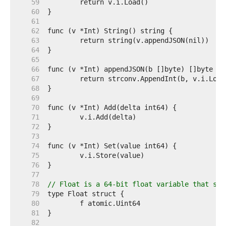
    59  
    60  
    61  
    62  
    63  
    64  
    65  
    66  
    67  
    68  
    69  
    70  
    71  
    72  
    73  
    74  
    75  
    76  
    77  
    78  
// Float is a 64-bit float variable that sat
    79  
    80  
    81  
    82  