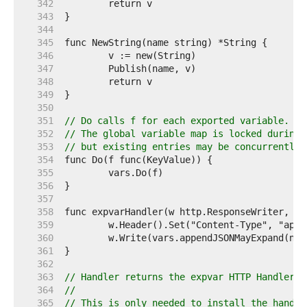
   342  
   343  
   344  
   345  
   346  
   347  
   348  
   349  
   350  
   351  
// Do calls f for each exported variable.
   352  
// The global variable map is locked during 
   353  
// but existing entries may be concurrently 
   354  
   355  
   356  
   357  
   358  
   359  
   360  
   361  
   362  
   363  
// Handler returns the expvar HTTP Handler.
   364  
//
   365  
// This is only needed to install the handle