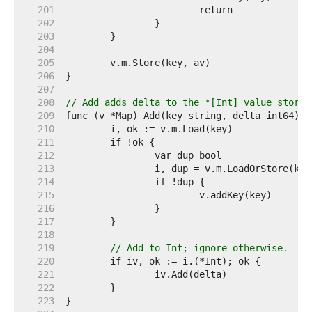
   201  
   202  
   203  
   204  
   205  
   206  
   207  
   208  
// Add adds delta to the *[Int] value stored
   209  
   210  
   211  
   212  
   213  
   214  
   215  
   216  
   217  
   218  
   219  
// Add to Int; ignore otherwise.
   220  
   221  
   222  
   223  