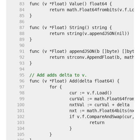
    83  
    84  
    85  
    86  
    87  
    88  
    89  
    90  
    91  
    92  
    93  
    94  
    95  
// Add adds delta to v.
    96  
    97  
    98  
    99  
   100  
   101  
   102  
   103  
   104  
   105  