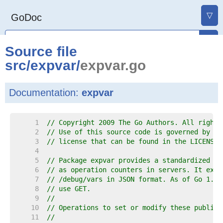
▽
GoDoc
Source file
src
/
expvar
/
expvar.go
Documentation:
expvar
     1  
// Copyright 2009 The Go Authors. All rights
     2  
// Use of this source code is governed by a 
     3  
// license that can be found in the LICENSE 
     4  
     5  
// Package expvar provides a standardized in
     6  
// as operation counters in servers. It expo
     7  
// /debug/vars in JSON format. As of Go 1.22
     8  
// use GET.
     9  
//
    10  
// Operations to set or modify these public 
    11  
//