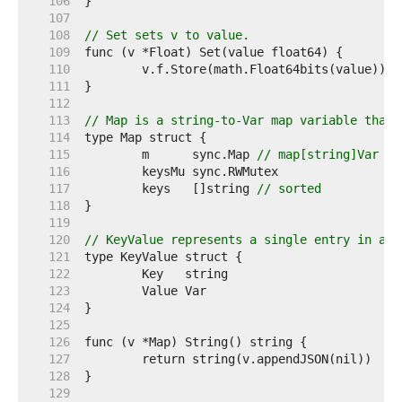
   106  
   107  
   108  
// Set sets v to value.
   109  
   110  
   111  
   112  
   113  
// Map is a string-to-Var map variable that 
   114  
   115  
	m      sync.Map 
// map[string]Var
   116  
   117  
	keys   []string 
// sorted
   118  
   119  
   120  
// KeyValue represents a single entry in a [
   121  
   122  
   123  
   124  
   125  
   126  
   127  
   128  
   129  