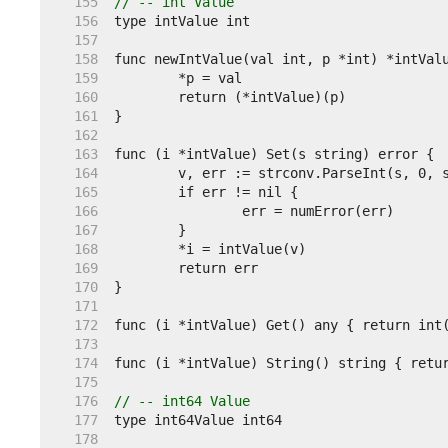
   155  
// -- int Value
   156  
   157  
   158  
   159  
   160  
   161  
   162  
   163  
   164  
   165  
   166  
   167  
   168  
   169  
   170  
   171  
   172  
   173  
   174  
   175  
   176  
// -- int64 Value
   177  
   178  