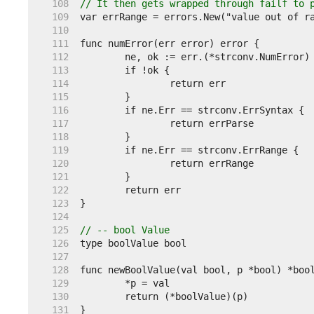
   108  
// It then gets wrapped through failf to 
   109  
   110  
   111  
   112  
   113  
   114  
   115  
   116  
   117  
   118  
   119  
   120  
   121  
   122  
   123  
   124  
   125  
// -- bool Value
   126  
   127  
   128  
   129  
   130  
   131  