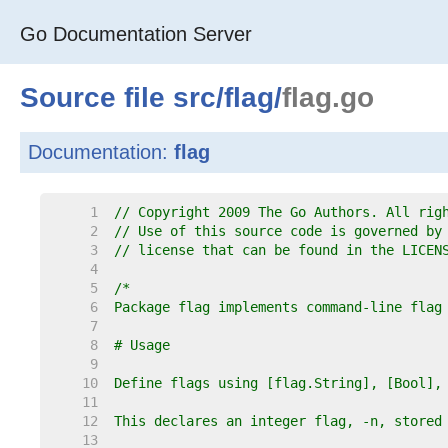
Go Documentation Server
Source file
src
/
flag
/
flag.go
Documentation:
flag
     1  
// Copyright 2009 The Go Authors. All rig
     2  
// Use of this source code is governed by
     3  
// license that can be found in the LICEN
     4  
     5  
     6  
     7  
     8  
     9  
    10  
    11  
    12  
    13  