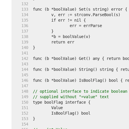
   132  
   133  
   134  
   135  
   136  
   137  
   138  
   139  
   140  
   141  
   142  
   143  
   144  
   145  
   146  
   147  
   148  
// optional interface to indicate boolean
   149  
// supplied without "=value" text
   150  
   151  
   152  
   153  
   154  