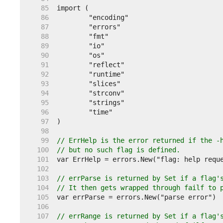
    85  
    86  
    87  
    88  
    89  
    90  
    91  
    92  
    93  
    94  
    95  
    96  
    97  
    98  
    99  
// ErrHelp is the error returned if the -
   100  
// but no such flag is defined.
   101  
   102  
   103  
// errParse is returned by Set if a flag'
   104  
// It then gets wrapped through failf to 
   105  
   106  
   107  
// errRange is returned by Set if a flag'