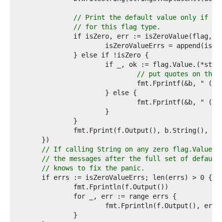
7  
8  
// Print the default value only if it
9  
// for this flag type.
0  
1  
2  
3  
4  
// put quotes on the 
5  
6  
7  
8  
9  
0  
1  
2  
// If calling String on any zero flag.Values 
3  
// the messages after the full set of default
4  
// knows to fix the panic.
5  
6  
7  
8  
9  