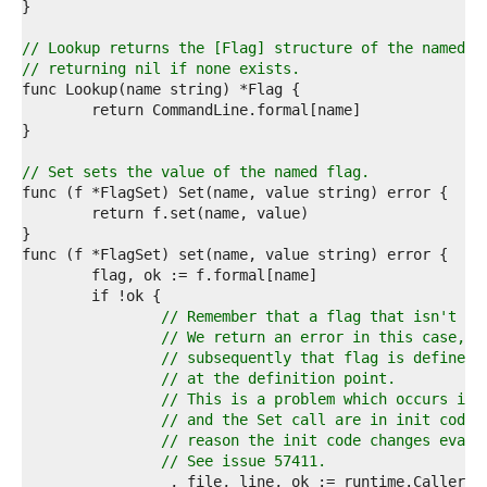
5  
6  
7  
// Lookup returns the [Flag] structure of the named c
8  
// returning nil if none exists.
9  
0  
1  
2  
3  
// Set sets the value of the named flag.
4  
5  
6  
7  
8  
9  
0  
// Remember that a flag that isn't de
1  
// We return an error in this case, b
2  
// subsequently that flag is defined,
3  
// at the definition point.
4  
// This is a problem which occurs if 
5  
// and the Set call are in init code 
6  
// reason the init code changes evalu
7  
// See issue 57411.
8  