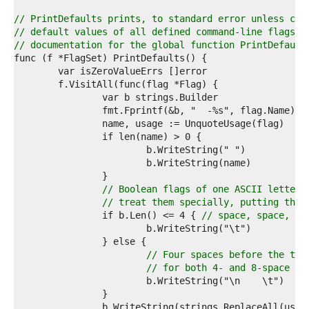
3  
4  
// PrintDefaults prints, to standard error unless con
5  
// default values of all defined command-line flags i
6  
// documentation for the global function PrintDefault
7  
8  
9  
0  
1  
		fmt.Fprintf(&b, "  -%s", flag.Name) 
/
2  
3  
4  
5  
6  
7  
// Boolean flags of one ASCII letter 
8  
// treat them specially, putting thei
9  
		if b.Len() <= 4 { 
// space, space, '-
0  
1  
2  
// Four spaces before the tab
3  
// for both 4- and 8-space ta
4  
5  
6  