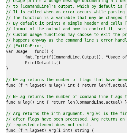
7  
// Usage prints a usage message documenting all defin
8  
// to [CommandLine]'s output, which by default is [os
9  
// It is called when an error occurs while parsing fl
0  
// The function is a variable that may be changed to 
1  
// By default it prints a simple header and calls [Pr
2  
// format of the output and how to control it, see th
3  
// Custom usage functions may choose to exit the prog
4  
// happens anyway as the command line's error handlin
5  
// [ExitOnError].
6  
7  
8  
9  
0  
1  
// NFlag returns the number of flags that have been s
2  
3  
4  
// NFlag returns the number of command-line flags tha
5  
6  
7  
// Arg returns the i'th argument. Arg(0) is the first
8  
// after flags have been processed. Arg returns an em
9  
// requested element does not exist.
0  