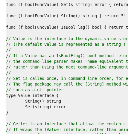
4  
5  
6  
7  
8  
9  
0  
// Value is the interface to the dynamic value stored
1  
// (The default value is represented as a string.)
2  
//
3  
// If a Value has an IsBoolFlag() bool method returni
4  
// the command-line parser makes -name equivalent to 
5  
// rather than using the next command-line argument.
6  
//
7  
// Set is called once, in command line order, for eac
8  
// The flag package may call the [String] method with
9  
// such as a nil pointer.
0  
1  
2  
3  
4  
5  
// Getter is an interface that allows the contents of
6  
// It wraps the [Value] interface, rather than being 