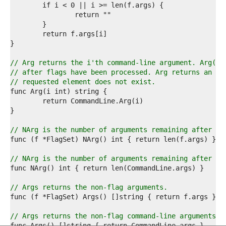
1  
2  
3  
4  
5  
6  
7  
// Arg returns the i'th command-line argument. Arg(0)
8  
// after flags have been processed. Arg returns an em
9  
// requested element does not exist.
0  
1  
2  
3  
4  
// NArg is the number of arguments remaining after fl
5  
6  
7  
// NArg is the number of arguments remaining after fl
8  
9  
0  
// Args returns the non-flag arguments.
1  
2  
3  
// Args returns the non-flag command-line arguments.
4  