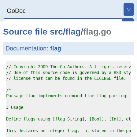
▽
GoDoc
Source file
src
/
flag
/
flag.go
Documentation:
flag
1  
// Copyright 2009 The Go Authors. All rights reserved
2  
// Use of this source code is governed by a BSD-style
3  
// license that can be found in the LICENSE file.
4  
5  
6  
7  
8  
9  
0  
1  
2  
3  