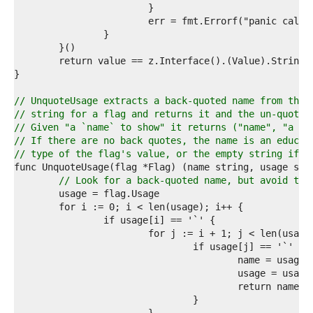
6  
7  
8  
9  
0  
1  
2  
3  
// UnquoteUsage extracts a back-quoted name from the 
4  
// string for a flag and returns it and the un-quoted
5  
// Given "a `name` to show" it returns ("name", "a na
6  
// If there are no back quotes, the name is an educat
7  
// type of the flag's value, or the empty string if t
8  
9  
// Look for a back-quoted name, but avoid the
0  
1  
2  
3  
4  
5  
6  
7  
8  