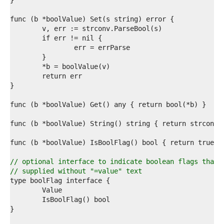
1  
2  
3  
4  
5  
6  
7  
8  
9  
0  
1  
2  
3  
4  
5  
6  
7  
8  
// optional interface to indicate boolean flags that 
9  
// supplied without "=value" text
0  
1  
2  
3  
4  