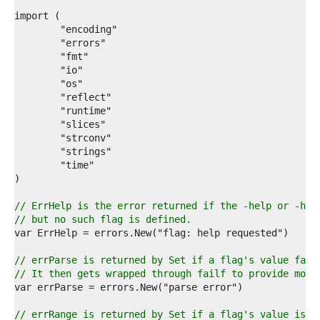
4  
5  
6  
7  
8  
9  
0  
1  
2  
3  
4  
5  
6  
7  
8  
9  
// ErrHelp is the error returned if the -help or -h f
0  
// but no such flag is defined.
1  
2  
3  
// errParse is returned by Set if a flag's value fail
4  
// It then gets wrapped through failf to provide more
5  
6  
7  
// errRange is returned by Set if a flag's value is o