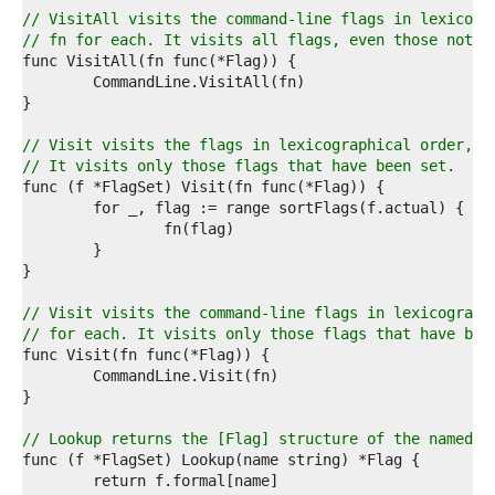
2  
// VisitAll visits the command-line flags in lexicogr
3  
// fn for each. It visits all flags, even those not s
4  
5  
6  
7  
8  
// Visit visits the flags in lexicographical order, c
9  
// It visits only those flags that have been set.
0  
1  
2  
3  
4  
5  
6  
// Visit visits the command-line flags in lexicograph
7  
// for each. It visits only those flags that have bee
8  
9  
0  
1  
2  
// Lookup returns the [Flag] structure of the named f
3  
4  