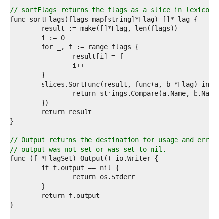
4  
5  
// sortFlags returns the flags as a slice in lexicogr
6  
7  
8  
9  
0  
1  
2  
3  
4  
5  
6  
7  
8  
9  
// Output returns the destination for usage and error
0  
// output was not set or was set to nil.
1  
2  
3  
4  
5  
6  
7  