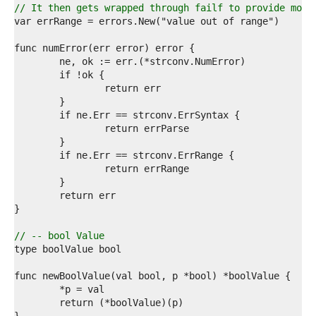
8  
// It then gets wrapped through failf to provide more
9  
0  
1  
2  
3  
4  
5  
6  
7  
8  
9  
0  
1  
2  
3  
4  
5  
// -- bool Value
6  
7  
8  
9  
0  