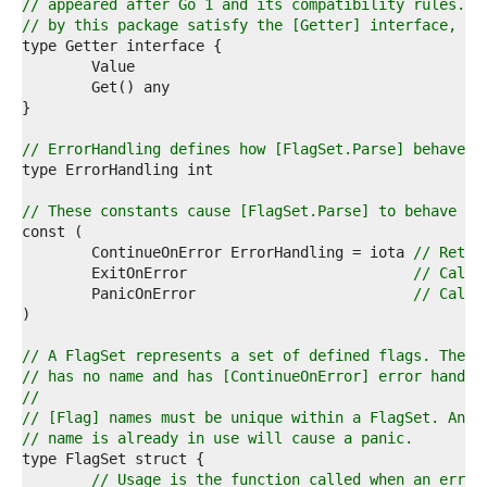
7  
// appeared after Go 1 and its compatibility rules. A
8  
// by this package satisfy the [Getter] interface, ex
9  
0  
1  
2  
3  
4  
// ErrorHandling defines how [FlagSet.Parse] behaves 
5  
6  
7  
// These constants cause [FlagSet.Parse] to behave as
8  
9  
	ContinueOnError ErrorHandling = iota 
// Retur
0  
	ExitOnError                          
// Call 
1  
	PanicOnError                         
// Call 
2  
3  
4  
// A FlagSet represents a set of defined flags. The z
5  
// has no name and has [ContinueOnError] error handli
6  
//
7  
// [Flag] names must be unique within a FlagSet. An a
8  
// name is already in use will cause a panic.
9  
0  
// Usage is the function called when an error