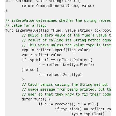
2  
3  
4  
5  
6  
// isZeroValue determines whether the string represen
7  
// value for a flag.
8  
9  
// Build a zero value of the flag's Value typ
0  
// result of calling its String method equals
1  
// This works unless the Value type is itself
2  
3  
4  
5  
6  
7  
8  
9  
// Catch panics calling the String method, wh
0  
// usage message from being printed, but that
1  
// user so that they know to fix their code.
2  
3  
4  
5  