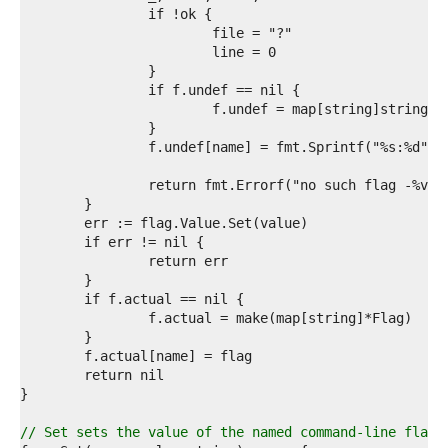
9  
0  
1  
2  
3  
4  
5  
6  
7  
8  
9  
0  
1  
2  
3  
4  
5  
6  
7  
8  
9  
0  
1  
// Set sets the value of the named command-line flag.