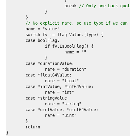
9  
0  
			break 
// Only one back quote;
1  
2  
3  
// No explicit name, so use type if we can fi
4  
5  
6  
7  
8  
9  
0  
1  
2  
3  
4  
5  
6  
7  
8  
9  
0  
1  
2  