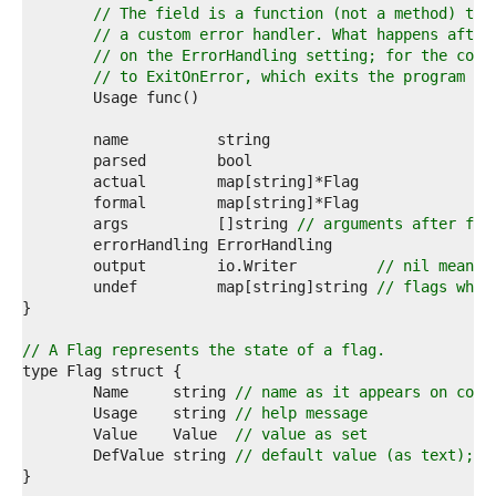
1  
// The field is a function (not a method) tha
2  
// a custom error handler. What happens after
3  
// on the ErrorHandling setting; for the comm
4  
// to ExitOnError, which exits the program af
5  
6  
7  
8  
9  
0  
1  
	args          []string 
// arguments after fla
2  
3  
	output        io.Writer         
// nil means 
4  
	undef         map[string]string 
// flags whic
5  
6  
7  
// A Flag represents the state of a flag.
8  
9  
	Name     string 
// name as it appears on comm
0  
	Usage    string 
// help message
1  
	Value    Value  
// value as set
2  
	DefValue string 
// default value (as text); f
3  