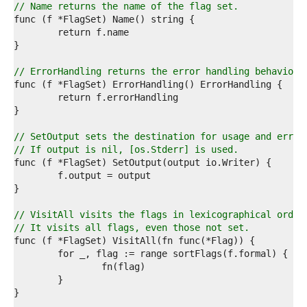
8  
// Name returns the name of the flag set.
9  
0  
1  
2  
3  
// ErrorHandling returns the error handling behavior 
4  
5  
6  
7  
8  
// SetOutput sets the destination for usage and error
9  
// If output is nil, [os.Stderr] is used.
0  
1  
2  
3  
4  
// VisitAll visits the flags in lexicographical order
5  
// It visits all flags, even those not set.
6  
7  
8  
9  
0  
1  