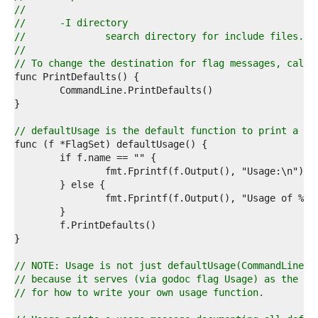
4  
//
5  
//	-I directory
6  
//		search directory for include files.
7  
//
8  
// To change the destination for flag messages, call 
9  
0  
1  
2  
3  
// defaultUsage is the default function to print a us
4  
5  
6  
7  
8  
9  
0  
1  
2  
3  
// NOTE: Usage is not just defaultUsage(CommandLine)
4  
// because it serves (via godoc flag Usage) as the ex
5  
// for how to write your own usage function.
6  