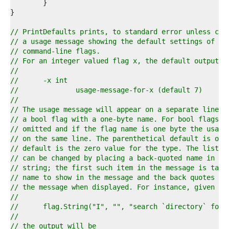
0  
1  
2  
3  
// PrintDefaults prints, to standard error unless con
4  
// a usage message showing the default settings of al
5  
// command-line flags.
6  
// For an integer valued flag x, the default output h
7  
//
8  
//	-x int
9  
//		usage-message-for-x (default 7)
0  
//
1  
// The usage message will appear on a separate line f
2  
// a bool flag with a one-byte name. For bool flags, 
3  
// omitted and if the flag name is one byte the usage
4  
// on the same line. The parenthetical default is omi
5  
// default is the zero value for the type. The listed
6  
// can be changed by placing a back-quoted name in th
7  
// string; the first such item in the message is take
8  
// name to show in the message and the back quotes ar
9  
// the message when displayed. For instance, given
0  
//
1  
//	flag.String("I", "", "search `directory` for
2  
//
3  
// the output will be