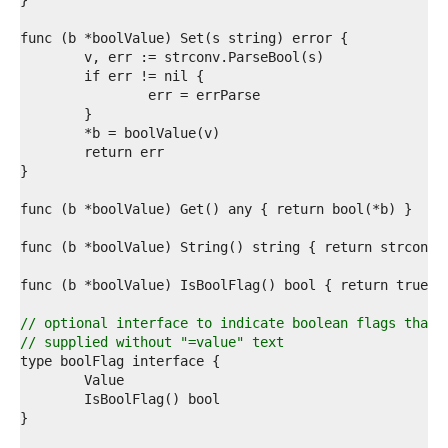
1  
2  
3  
4  
5  
6  
7  
8  
9  
0  
1  
2  
3  
4  
5  
6  
7  
8  
// optional interface to indicate boolean flags that 
9  
// supplied without "=value" text
0  
1  
2  
3  
4  