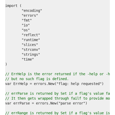
4  
5  
6  
7  
8  
9  
0  
1  
2  
3  
4  
5  
6  
7  
8  
9  
// ErrHelp is the error returned if the -help or -h f
0  
// but no such flag is defined.
1  
2  
3  
// errParse is returned by Set if a flag's value fail
4  
// It then gets wrapped through failf to provide more
5  
6  
7  
// errRange is returned by Set if a flag's value is o