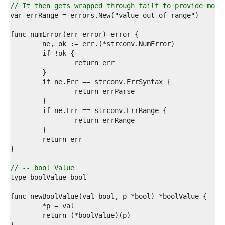
8  
// It then gets wrapped through failf to provide more
9  
0  
1  
2  
3  
4  
5  
6  
7  
8  
9  
0  
1  
2  
3  
4  
5  
// -- bool Value
6  
7  
8  
9  
0  