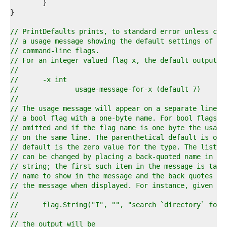
0  
1  
2  
3  
// PrintDefaults prints, to standard error unless con
4  
// a usage message showing the default settings of al
5  
// command-line flags.
6  
// For an integer valued flag x, the default output h
7  
//
8  
//	-x int
9  
//		usage-message-for-x (default 7)
0  
//
1  
// The usage message will appear on a separate line f
2  
// a bool flag with a one-byte name. For bool flags, 
3  
// omitted and if the flag name is one byte the usage
4  
// on the same line. The parenthetical default is omi
5  
// default is the zero value for the type. The listed
6  
// can be changed by placing a back-quoted name in th
7  
// string; the first such item in the message is take
8  
// name to show in the message and the back quotes ar
9  
// the message when displayed. For instance, given
0  
//
1  
//	flag.String("I", "", "search `directory` for
2  
//
3  
// the output will be