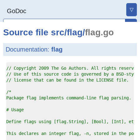
▽
GoDoc
Source file
src
/
flag
/
flag.go
Documentation:
flag
1  
// Copyright 2009 The Go Authors. All rights reserved
2  
// Use of this source code is governed by a BSD-style
3  
// license that can be found in the LICENSE file.
4  
5  
6  
7  
8  
9  
0  
1  
2  
3  