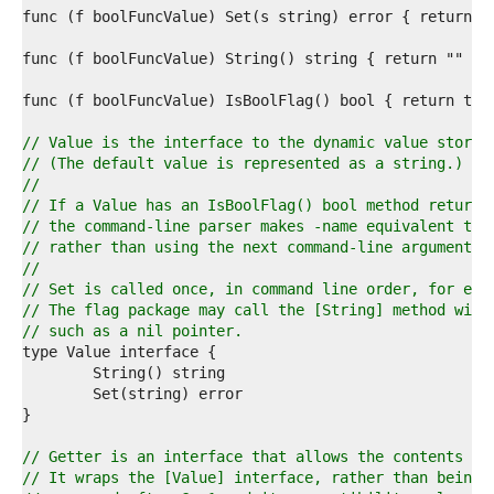
4  
5  
6  
7  
8  
9  
0  
// Value is the interface to the dynamic value stored
1  
// (The default value is represented as a string.)
2  
//
3  
// If a Value has an IsBoolFlag() bool method returni
4  
// the command-line parser makes -name equivalent to 
5  
// rather than using the next command-line argument.
6  
//
7  
// Set is called once, in command line order, for eac
8  
// The flag package may call the [String] method with
9  
// such as a nil pointer.
0  
1  
2  
3  
4  
5  
// Getter is an interface that allows the contents of
6  
// It wraps the [Value] interface, rather than being 