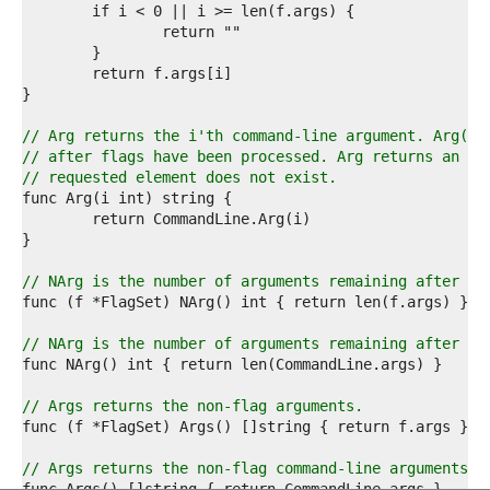
1  
2  
3  
4  
5  
6  
7  
// Arg returns the i'th command-line argument. Arg(0)
8  
// after flags have been processed. Arg returns an em
9  
// requested element does not exist.
0  
1  
2  
3  
4  
// NArg is the number of arguments remaining after fl
5  
6  
7  
// NArg is the number of arguments remaining after fl
8  
9  
0  
// Args returns the non-flag arguments.
1  
2  
3  
// Args returns the non-flag command-line arguments.
4  