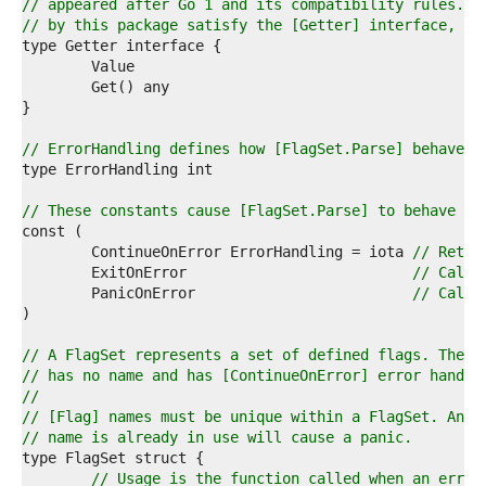
7  
// appeared after Go 1 and its compatibility rules. A
8  
// by this package satisfy the [Getter] interface, ex
9  
0  
1  
2  
3  
4  
// ErrorHandling defines how [FlagSet.Parse] behaves 
5  
6  
7  
// These constants cause [FlagSet.Parse] to behave as
8  
9  
	ContinueOnError ErrorHandling = iota 
// Retur
0  
	ExitOnError                          
// Call 
1  
	PanicOnError                         
// Call 
2  
3  
4  
// A FlagSet represents a set of defined flags. The z
5  
// has no name and has [ContinueOnError] error handli
6  
//
7  
// [Flag] names must be unique within a FlagSet. An a
8  
// name is already in use will cause a panic.
9  
0  
// Usage is the function called when an error