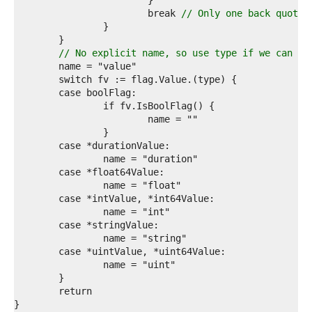
9  
0  
			break 
// Only one back quote;
1  
2  
3  
// No explicit name, so use type if we can fi
4  
5  
6  
7  
8  
9  
0  
1  
2  
3  
4  
5  
6  
7  
8  
9  
0  
1  
2  