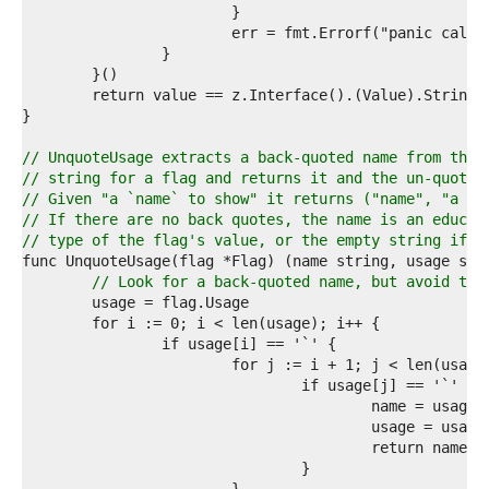
6  
7  
8  
9  
0  
1  
2  
3  
// UnquoteUsage extracts a back-quoted name from the 
4  
// string for a flag and returns it and the un-quoted
5  
// Given "a `name` to show" it returns ("name", "a na
6  
// If there are no back quotes, the name is an educat
7  
// type of the flag's value, or the empty string if t
8  
9  
// Look for a back-quoted name, but avoid the
0  
1  
2  
3  
4  
5  
6  
7  
8  