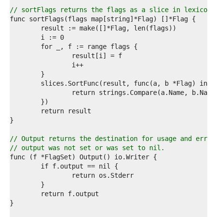
4  
5  
// sortFlags returns the flags as a slice in lexicogr
6  
7  
8  
9  
0  
1  
2  
3  
4  
5  
6  
7  
8  
9  
// Output returns the destination for usage and error
0  
// output was not set or was set to nil.
1  
2  
3  
4  
5  
6  
7  