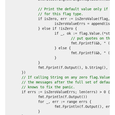
7  
8  
// Print the default value only if it
9  
// for this flag type.
0  
1  
2  
3  
4  
// put quotes on the 
5  
6  
7  
8  
9  
0  
1  
2  
// If calling String on any zero flag.Values 
3  
// the messages after the full set of default
4  
// knows to fix the panic.
5  
6  
7  
8  
9  