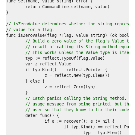
2  
3  
4  
5  
6  
// isZeroValue determines whether the string represen
7  
// value for a flag.
8  
9  
// Build a zero value of the flag's Value typ
0  
// result of calling its String method equals
1  
// This works unless the Value type is itself
2  
3  
4  
5  
6  
7  
8  
9  
// Catch panics calling the String method, wh
0  
// usage message from being printed, but that
1  
// user so that they know to fix their code.
2  
3  
4  
5  