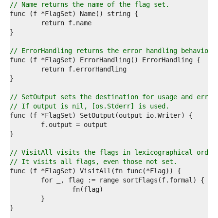
8  
// Name returns the name of the flag set.
9  
0  
1  
2  
3  
// ErrorHandling returns the error handling behavior 
4  
5  
6  
7  
8  
// SetOutput sets the destination for usage and error
9  
// If output is nil, [os.Stderr] is used.
0  
1  
2  
3  
4  
// VisitAll visits the flags in lexicographical order
5  
// It visits all flags, even those not set.
6  
7  
8  
9  
0  
1  