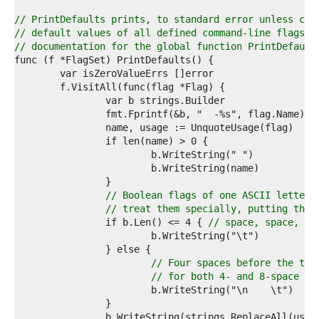
3  
4  
// PrintDefaults prints, to standard error unless con
5  
// default values of all defined command-line flags i
6  
// documentation for the global function PrintDefault
7  
8  
9  
0  
1  
		fmt.Fprintf(&b, "  -%s", flag.Name) 
/
2  
3  
4  
5  
6  
7  
// Boolean flags of one ASCII letter 
8  
// treat them specially, putting thei
9  
		if b.Len() <= 4 { 
// space, space, '-
0  
1  
2  
// Four spaces before the tab
3  
// for both 4- and 8-space ta
4  
5  
6  