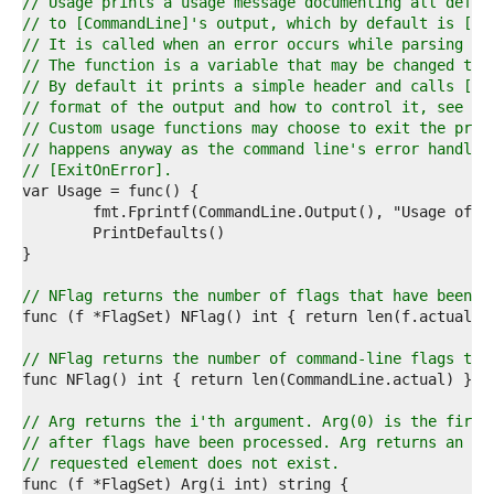
7  
// Usage prints a usage message documenting all defin
8  
// to [CommandLine]'s output, which by default is [os
9  
// It is called when an error occurs while parsing fl
0  
// The function is a variable that may be changed to 
1  
// By default it prints a simple header and calls [Pr
2  
// format of the output and how to control it, see th
3  
// Custom usage functions may choose to exit the prog
4  
// happens anyway as the command line's error handlin
5  
// [ExitOnError].
6  
7  
8  
9  
0  
1  
// NFlag returns the number of flags that have been s
2  
3  
4  
// NFlag returns the number of command-line flags tha
5  
6  
7  
// Arg returns the i'th argument. Arg(0) is the first
8  
// after flags have been processed. Arg returns an em
9  
// requested element does not exist.
0  