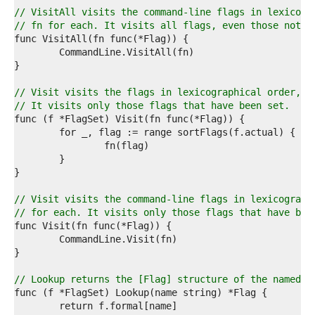
2  
// VisitAll visits the command-line flags in lexicogr
3  
// fn for each. It visits all flags, even those not s
4  
5  
6  
7  
8  
// Visit visits the flags in lexicographical order, c
9  
// It visits only those flags that have been set.
0  
1  
2  
3  
4  
5  
6  
// Visit visits the command-line flags in lexicograph
7  
// for each. It visits only those flags that have bee
8  
9  
0  
1  
2  
// Lookup returns the [Flag] structure of the named f
3  
4  