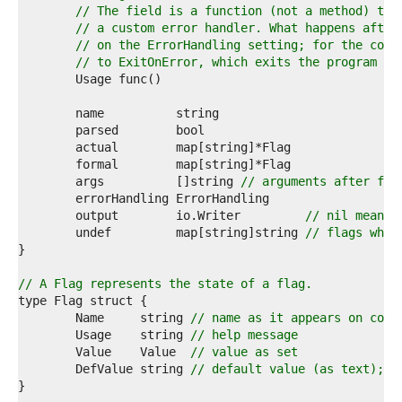
1  
// The field is a function (not a method) tha
2  
// a custom error handler. What happens after
3  
// on the ErrorHandling setting; for the comm
4  
// to ExitOnError, which exits the program af
5  
6  
7  
8  
9  
0  
1  
	args          []string 
// arguments after fla
2  
3  
	output        io.Writer         
// nil means 
4  
	undef         map[string]string 
// flags whic
5  
6  
7  
// A Flag represents the state of a flag.
8  
9  
	Name     string 
// name as it appears on comm
0  
	Usage    string 
// help message
1  
	Value    Value  
// value as set
2  
	DefValue string 
// default value (as text); f
3  