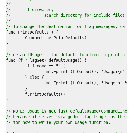
4  
//
5  
//	-I directory
6  
//		search directory for include files.
7  
//
8  
// To change the destination for flag messages, call 
9  
0  
1  
2  
3  
// defaultUsage is the default function to print a us
4  
5  
6  
7  
8  
9  
0  
1  
2  
3  
// NOTE: Usage is not just defaultUsage(CommandLine)
4  
// because it serves (via godoc flag Usage) as the ex
5  
// for how to write your own usage function.
6  