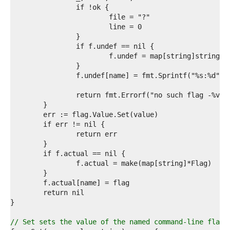
9  
0  
1  
2  
3  
4  
5  
6  
7  
8  
9  
0  
1  
2  
3  
4  
5  
6  
7  
8  
9  
0  
1  
// Set sets the value of the named command-line flag.