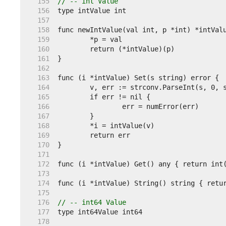
   155  
// -- int Value
   156  
   157  
   158  
   159  
   160  
   161  
   162  
   163  
   164  
   165  
   166  
   167  
   168  
   169  
   170  
   171  
   172  
   173  
   174  
   175  
   176  
// -- int64 Value
   177  
   178  