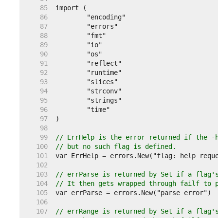
    85  
    86  
    87  
    88  
    89  
    90  
    91  
    92  
    93  
    94  
    95  
    96  
    97  
    98  
    99  
// ErrHelp is the error returned if the -
   100  
// but no such flag is defined.
   101  
   102  
   103  
// errParse is returned by Set if a flag'
   104  
// It then gets wrapped through failf to 
   105  
   106  
   107  
// errRange is returned by Set if a flag'