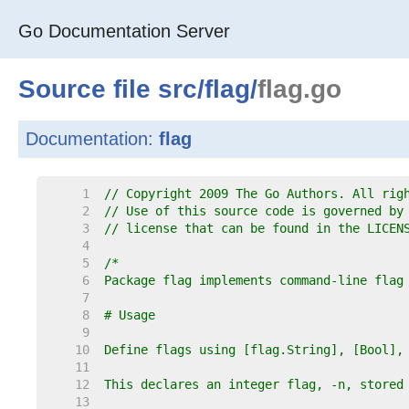
Go Documentation Server
Source file
src
/
flag
/
flag.go
Documentation:
flag
     1  
// Copyright 2009 The Go Authors. All rig
     2  
// Use of this source code is governed by
     3  
// license that can be found in the LICEN
     4  
     5  
     6  
     7  
     8  
     9  
    10  
    11  
    12  
    13  