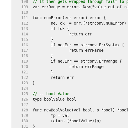
   108  
// It then gets wrapped through failf to 
   109  
   110  
   111  
   112  
   113  
   114  
   115  
   116  
   117  
   118  
   119  
   120  
   121  
   122  
   123  
   124  
   125  
// -- bool Value
   126  
   127  
   128  
   129  
   130  
   131  