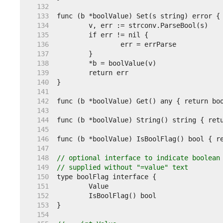
   132  
   133  
   134  
   135  
   136  
   137  
   138  
   139  
   140  
   141  
   142  
   143  
   144  
   145  
   146  
   147  
   148  
// optional interface to indicate boolean
   149  
// supplied without "=value" text
   150  
   151  
   152  
   153  
   154  