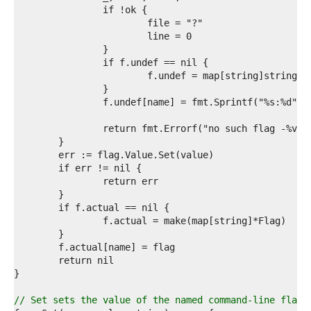
9  
0  
1  
2  
3  
4  
5  
6  
7  
8  
9  
0  
1  
2  
3  
4  
5  
6  
7  
8  
9  
0  
1  
// Set sets the value of the named command-line flag.