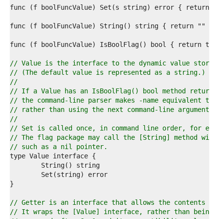
4  
5  
6  
7  
8  
9  
0  
// Value is the interface to the dynamic value stored
1  
// (The default value is represented as a string.)
2  
//
3  
// If a Value has an IsBoolFlag() bool method returni
4  
// the command-line parser makes -name equivalent to 
5  
// rather than using the next command-line argument.
6  
//
7  
// Set is called once, in command line order, for eac
8  
// The flag package may call the [String] method with
9  
// such as a nil pointer.
0  
1  
2  
3  
4  
5  
// Getter is an interface that allows the contents of
6  
// It wraps the [Value] interface, rather than being 