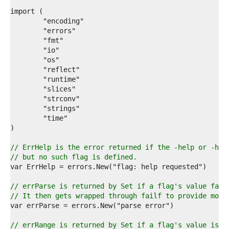
4  
5  
6  
7  
8  
9  
0  
1  
2  
3  
4  
5  
6  
7  
8  
9  
// ErrHelp is the error returned if the -help or -h f
0  
// but no such flag is defined.
1  
2  
3  
// errParse is returned by Set if a flag's value fail
4  
// It then gets wrapped through failf to provide more
5  
6  
7  
// errRange is returned by Set if a flag's value is o