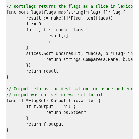
4  
5  
// sortFlags returns the flags as a slice in lexicogr
6  
7  
8  
9  
0  
1  
2  
3  
4  
5  
6  
7  
8  
9  
// Output returns the destination for usage and error
0  
// output was not set or was set to nil.
1  
2  
3  
4  
5  
6  
7  