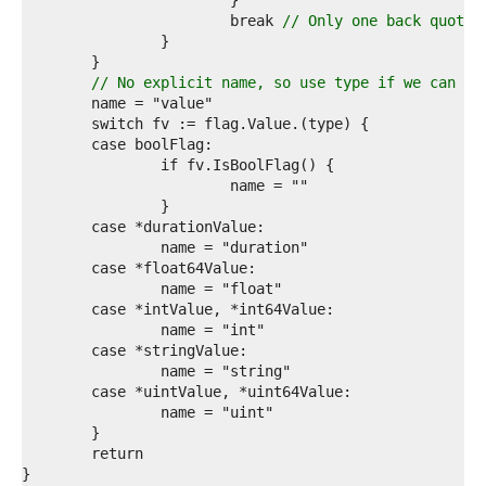
9  
0  
			break 
// Only one back quote;
1  
2  
3  
// No explicit name, so use type if we can fi
4  
5  
6  
7  
8  
9  
0  
1  
2  
3  
4  
5  
6  
7  
8  
9  
0  
1  
2  