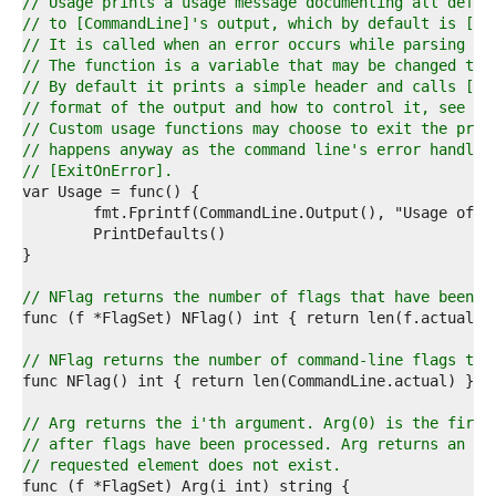
7  
// Usage prints a usage message documenting all defin
8  
// to [CommandLine]'s output, which by default is [os
9  
// It is called when an error occurs while parsing fl
0  
// The function is a variable that may be changed to 
1  
// By default it prints a simple header and calls [Pr
2  
// format of the output and how to control it, see th
3  
// Custom usage functions may choose to exit the prog
4  
// happens anyway as the command line's error handlin
5  
// [ExitOnError].
6  
7  
8  
9  
0  
1  
// NFlag returns the number of flags that have been s
2  
3  
4  
// NFlag returns the number of command-line flags tha
5  
6  
7  
// Arg returns the i'th argument. Arg(0) is the first
8  
// after flags have been processed. Arg returns an em
9  
// requested element does not exist.
0  