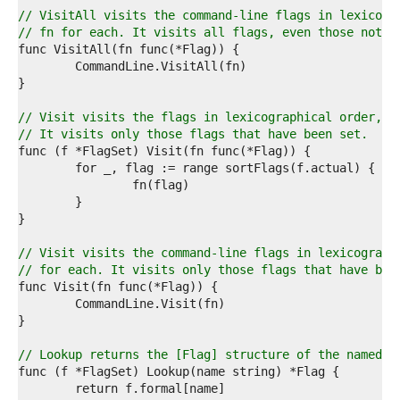
2  
// VisitAll visits the command-line flags in lexicogr
3  
// fn for each. It visits all flags, even those not s
4  
5  
6  
7  
8  
// Visit visits the flags in lexicographical order, c
9  
// It visits only those flags that have been set.
0  
1  
2  
3  
4  
5  
6  
// Visit visits the command-line flags in lexicograph
7  
// for each. It visits only those flags that have bee
8  
9  
0  
1  
2  
// Lookup returns the [Flag] structure of the named f
3  
4  