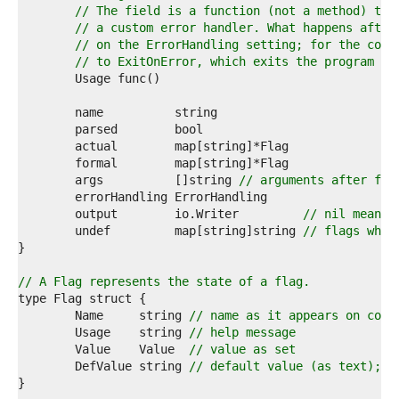
1  
// The field is a function (not a method) tha
2  
// a custom error handler. What happens after
3  
// on the ErrorHandling setting; for the comm
4  
// to ExitOnError, which exits the program af
5  
6  
7  
8  
9  
0  
1  
	args          []string 
// arguments after fla
2  
3  
	output        io.Writer         
// nil means 
4  
	undef         map[string]string 
// flags whic
5  
6  
7  
// A Flag represents the state of a flag.
8  
9  
	Name     string 
// name as it appears on comm
0  
	Usage    string 
// help message
1  
	Value    Value  
// value as set
2  
	DefValue string 
// default value (as text); f
3  