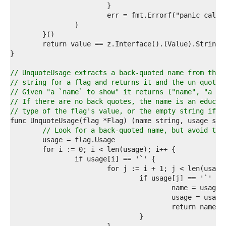
6  
7  
8  
9  
0  
1  
2  
3  
// UnquoteUsage extracts a back-quoted name from the 
4  
// string for a flag and returns it and the un-quoted
5  
// Given "a `name` to show" it returns ("name", "a na
6  
// If there are no back quotes, the name is an educat
7  
// type of the flag's value, or the empty string if t
8  
9  
// Look for a back-quoted name, but avoid the
0  
1  
2  
3  
4  
5  
6  
7  
8  