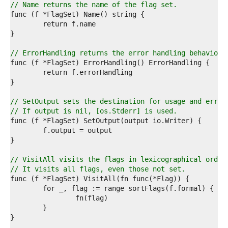
8  
// Name returns the name of the flag set.
9  
0  
1  
2  
3  
// ErrorHandling returns the error handling behavior 
4  
5  
6  
7  
8  
// SetOutput sets the destination for usage and error
9  
// If output is nil, [os.Stderr] is used.
0  
1  
2  
3  
4  
// VisitAll visits the flags in lexicographical order
5  
// It visits all flags, even those not set.
6  
7  
8  
9  
0  
1  