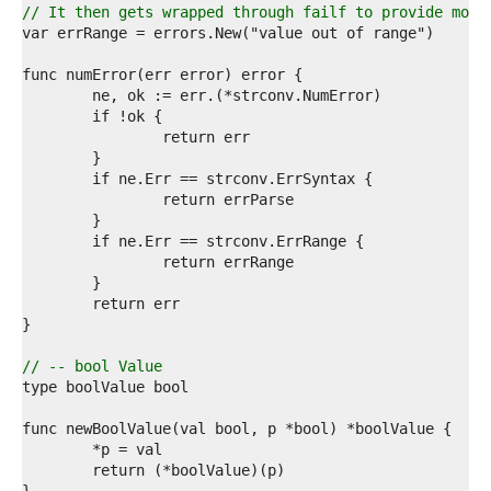
8  
// It then gets wrapped through failf to provide more
9  
0  
1  
2  
3  
4  
5  
6  
7  
8  
9  
0  
1  
2  
3  
4  
5  
// -- bool Value
6  
7  
8  
9  
0  