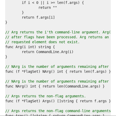
1  
2  
3  
4  
5  
6  
7  
// Arg returns the i'th command-line argument. Arg(0)
8  
// after flags have been processed. Arg returns an em
9  
// requested element does not exist.
0  
1  
2  
3  
4  
// NArg is the number of arguments remaining after fl
5  
6  
7  
// NArg is the number of arguments remaining after fl
8  
9  
0  
// Args returns the non-flag arguments.
1  
2  
3  
// Args returns the non-flag command-line arguments.
4  