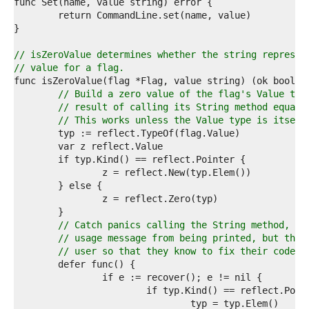
2  
3  
4  
5  
6  
// isZeroValue determines whether the string represen
7  
// value for a flag.
8  
9  
// Build a zero value of the flag's Value typ
0  
// result of calling its String method equals
1  
// This works unless the Value type is itself
2  
3  
4  
5  
6  
7  
8  
9  
// Catch panics calling the String method, wh
0  
// usage message from being printed, but that
1  
// user so that they know to fix their code.
2  
3  
4  
5  