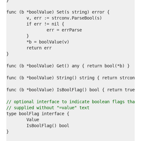
1  
2  
3  
4  
5  
6  
7  
8  
9  
0  
1  
2  
3  
4  
5  
6  
7  
8  
// optional interface to indicate boolean flags that 
9  
// supplied without "=value" text
0  
1  
2  
3  
4  