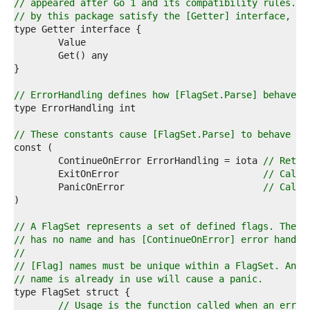
7  
// appeared after Go 1 and its compatibility rules. A
8  
// by this package satisfy the [Getter] interface, ex
9  
0  
1  
2  
3  
4  
// ErrorHandling defines how [FlagSet.Parse] behaves 
5  
6  
7  
// These constants cause [FlagSet.Parse] to behave as
8  
9  
	ContinueOnError ErrorHandling = iota 
// Retur
0  
	ExitOnError                          
// Call 
1  
	PanicOnError                         
// Call 
2  
3  
4  
// A FlagSet represents a set of defined flags. The z
5  
// has no name and has [ContinueOnError] error handli
6  
//
7  
// [Flag] names must be unique within a FlagSet. An a
8  
// name is already in use will cause a panic.
9  
0  
// Usage is the function called when an error