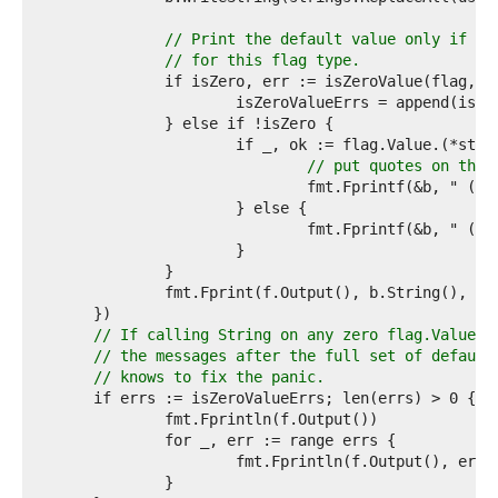
7  
8  
// Print the default value only if it
9  
// for this flag type.
0  
1  
2  
3  
4  
// put quotes on the 
5  
6  
7  
8  
9  
0  
1  
2  
// If calling String on any zero flag.Values 
3  
// the messages after the full set of default
4  
// knows to fix the panic.
5  
6  
7  
8  
9  