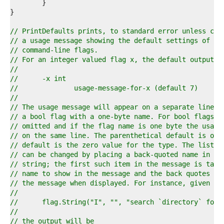
0  
1  
2  
3  
// PrintDefaults prints, to standard error unless con
4  
// a usage message showing the default settings of al
5  
// command-line flags.
6  
// For an integer valued flag x, the default output h
7  
//
8  
//	-x int
9  
//		usage-message-for-x (default 7)
0  
//
1  
// The usage message will appear on a separate line f
2  
// a bool flag with a one-byte name. For bool flags, 
3  
// omitted and if the flag name is one byte the usage
4  
// on the same line. The parenthetical default is omi
5  
// default is the zero value for the type. The listed
6  
// can be changed by placing a back-quoted name in th
7  
// string; the first such item in the message is take
8  
// name to show in the message and the back quotes ar
9  
// the message when displayed. For instance, given
0  
//
1  
//	flag.String("I", "", "search `directory` for
2  
//
3  
// the output will be