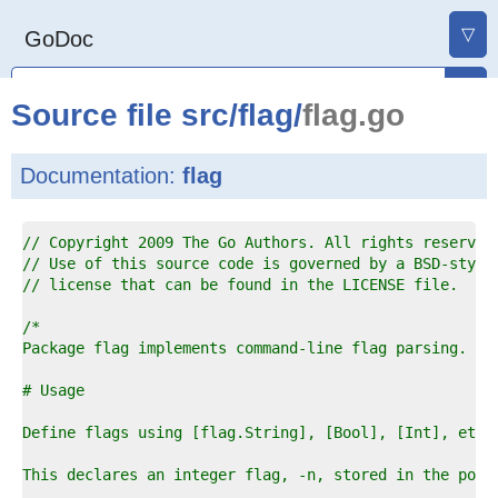
▽
GoDoc
Source file
src
/
flag
/
flag.go
Documentation:
flag
1  
// Copyright 2009 The Go Authors. All rights reserved
2  
// Use of this source code is governed by a BSD-style
3  
// license that can be found in the LICENSE file.
4  
5  
6  
7  
8  
9  
0  
1  
2  
3  