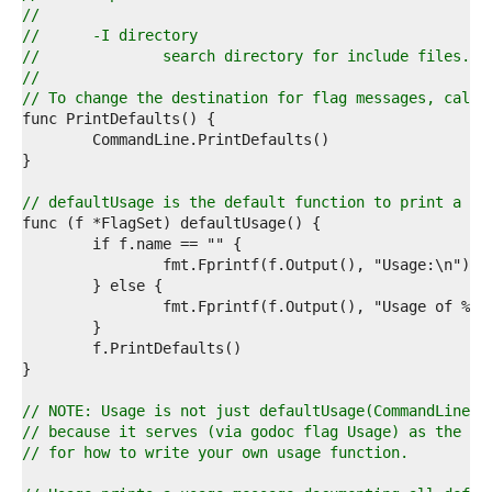
4  
//
5  
//	-I directory
6  
//		search directory for include files.
7  
//
8  
// To change the destination for flag messages, call 
9  
0  
1  
2  
3  
// defaultUsage is the default function to print a us
4  
5  
6  
7  
8  
9  
0  
1  
2  
3  
// NOTE: Usage is not just defaultUsage(CommandLine)
4  
// because it serves (via godoc flag Usage) as the ex
5  
// for how to write your own usage function.
6  