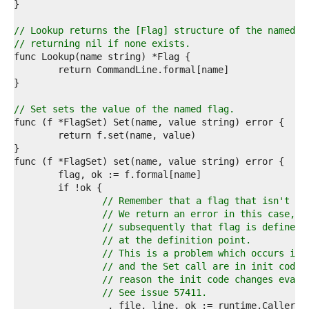
5  
6  
7  
// Lookup returns the [Flag] structure of the named c
8  
// returning nil if none exists.
9  
0  
1  
2  
3  
// Set sets the value of the named flag.
4  
5  
6  
7  
8  
9  
0  
// Remember that a flag that isn't de
1  
// We return an error in this case, b
2  
// subsequently that flag is defined,
3  
// at the definition point.
4  
// This is a problem which occurs if 
5  
// and the Set call are in init code 
6  
// reason the init code changes evalu
7  
// See issue 57411.
8  