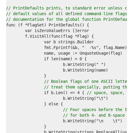
3  
4  
// PrintDefaults prints, to standard error unless con
5  
// default values of all defined command-line flags i
6  
// documentation for the global function PrintDefault
7  
8  
9  
0  
1  
		fmt.Fprintf(&b, "  -%s", flag.Name) 
/
2  
3  
4  
5  
6  
7  
// Boolean flags of one ASCII letter 
8  
// treat them specially, putting thei
9  
		if b.Len() <= 4 { 
// space, space, '-
0  
1  
2  
// Four spaces before the tab
3  
// for both 4- and 8-space ta
4  
5  
6  