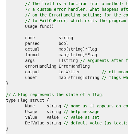
1  
// The field is a function (not a method) tha
2  
// a custom error handler. What happens after
3  
// on the ErrorHandling setting; for the comm
4  
// to ExitOnError, which exits the program af
5  
6  
7  
8  
9  
0  
1  
	args          []string 
// arguments after fla
2  
3  
	output        io.Writer         
// nil means 
4  
	undef         map[string]string 
// flags whic
5  
6  
7  
// A Flag represents the state of a flag.
8  
9  
	Name     string 
// name as it appears on comm
0  
	Usage    string 
// help message
1  
	Value    Value  
// value as set
2  
	DefValue string 
// default value (as text); f
3  