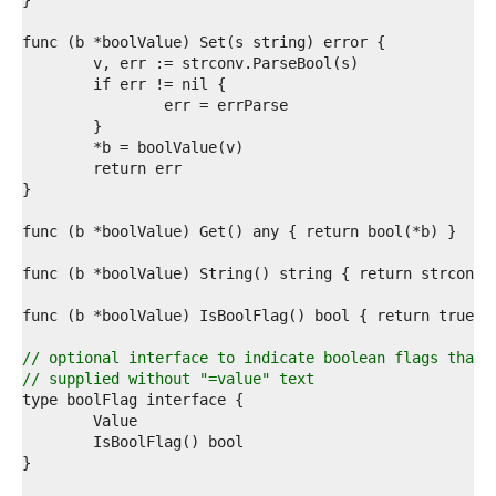
1  
2  
3  
4  
5  
6  
7  
8  
9  
0  
1  
2  
3  
4  
5  
6  
7  
8  
// optional interface to indicate boolean flags that 
9  
// supplied without "=value" text
0  
1  
2  
3  
4  