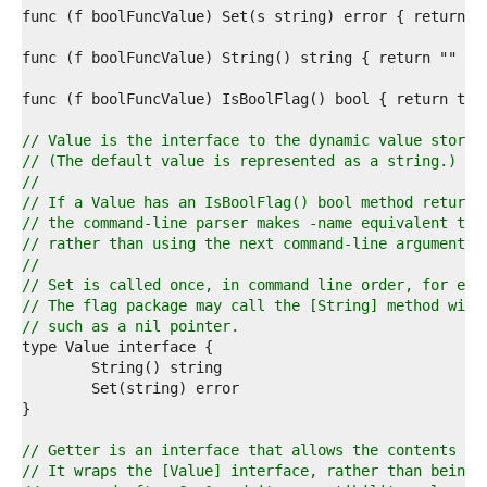
4  
5  
6  
7  
8  
9  
0  
// Value is the interface to the dynamic value stored
1  
// (The default value is represented as a string.)
2  
//
3  
// If a Value has an IsBoolFlag() bool method returni
4  
// the command-line parser makes -name equivalent to 
5  
// rather than using the next command-line argument.
6  
//
7  
// Set is called once, in command line order, for eac
8  
// The flag package may call the [String] method with
9  
// such as a nil pointer.
0  
1  
2  
3  
4  
5  
// Getter is an interface that allows the contents of
6  
// It wraps the [Value] interface, rather than being 