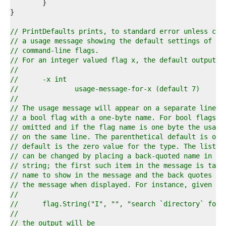
0  
1  
2  
3  
// PrintDefaults prints, to standard error unless con
4  
// a usage message showing the default settings of al
5  
// command-line flags.
6  
// For an integer valued flag x, the default output h
7  
//
8  
//	-x int
9  
//		usage-message-for-x (default 7)
0  
//
1  
// The usage message will appear on a separate line f
2  
// a bool flag with a one-byte name. For bool flags, 
3  
// omitted and if the flag name is one byte the usage
4  
// on the same line. The parenthetical default is omi
5  
// default is the zero value for the type. The listed
6  
// can be changed by placing a back-quoted name in th
7  
// string; the first such item in the message is take
8  
// name to show in the message and the back quotes ar
9  
// the message when displayed. For instance, given
0  
//
1  
//	flag.String("I", "", "search `directory` for
2  
//
3  
// the output will be