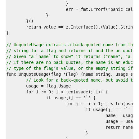
6  
7  
8  
9  
0  
1  
2  
3  
// UnquoteUsage extracts a back-quoted name from the 
4  
// string for a flag and returns it and the un-quoted
5  
// Given "a `name` to show" it returns ("name", "a na
6  
// If there are no back quotes, the name is an educat
7  
// type of the flag's value, or the empty string if t
8  
9  
// Look for a back-quoted name, but avoid the
0  
1  
2  
3  
4  
5  
6  
7  
8  