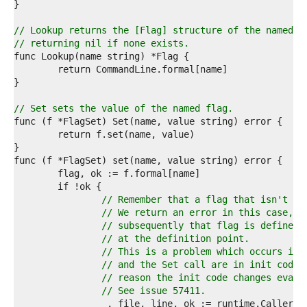
5  
6  
7  
// Lookup returns the [Flag] structure of the named c
8  
// returning nil if none exists.
9  
0  
1  
2  
3  
// Set sets the value of the named flag.
4  
5  
6  
7  
8  
9  
0  
// Remember that a flag that isn't de
1  
// We return an error in this case, b
2  
// subsequently that flag is defined,
3  
// at the definition point.
4  
// This is a problem which occurs if 
5  
// and the Set call are in init code 
6  
// reason the init code changes evalu
7  
// See issue 57411.
8  