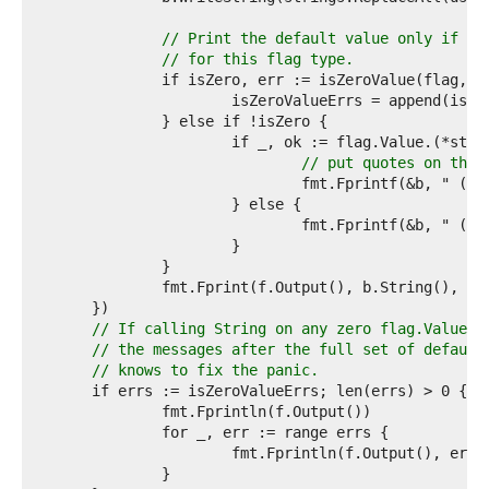
7  
8  
// Print the default value only if it
9  
// for this flag type.
0  
1  
2  
3  
4  
// put quotes on the 
5  
6  
7  
8  
9  
0  
1  
2  
// If calling String on any zero flag.Values 
3  
// the messages after the full set of default
4  
// knows to fix the panic.
5  
6  
7  
8  
9  