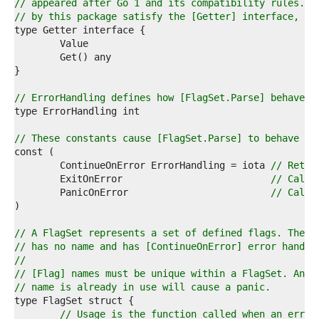
7  
// appeared after Go 1 and its compatibility rules. A
8  
// by this package satisfy the [Getter] interface, ex
9  
0  
1  
2  
3  
4  
// ErrorHandling defines how [FlagSet.Parse] behaves 
5  
6  
7  
// These constants cause [FlagSet.Parse] to behave as
8  
9  
	ContinueOnError ErrorHandling = iota 
// Retur
0  
	ExitOnError                          
// Call 
1  
	PanicOnError                         
// Call 
2  
3  
4  
// A FlagSet represents a set of defined flags. The z
5  
// has no name and has [ContinueOnError] error handli
6  
//
7  
// [Flag] names must be unique within a FlagSet. An a
8  
// name is already in use will cause a panic.
9  
0  
// Usage is the function called when an error