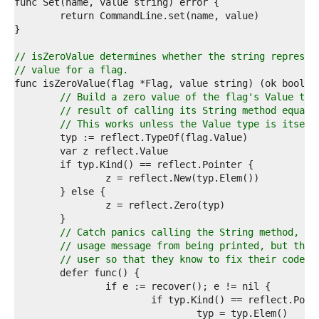
2  
3  
4  
5  
6  
// isZeroValue determines whether the string represen
7  
// value for a flag.
8  
9  
// Build a zero value of the flag's Value typ
0  
// result of calling its String method equals
1  
// This works unless the Value type is itself
2  
3  
4  
5  
6  
7  
8  
9  
// Catch panics calling the String method, wh
0  
// usage message from being printed, but that
1  
// user so that they know to fix their code.
2  
3  
4  
5  