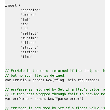
4  
5  
6  
7  
8  
9  
0  
1  
2  
3  
4  
5  
6  
7  
8  
9  
// ErrHelp is the error returned if the -help or -h f
0  
// but no such flag is defined.
1  
2  
3  
// errParse is returned by Set if a flag's value fail
4  
// It then gets wrapped through failf to provide more
5  
6  
7  
// errRange is returned by Set if a flag's value is o