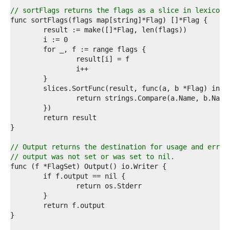
4  
5  
// sortFlags returns the flags as a slice in lexicogr
6  
7  
8  
9  
0  
1  
2  
3  
4  
5  
6  
7  
8  
9  
// Output returns the destination for usage and error
0  
// output was not set or was set to nil.
1  
2  
3  
4  
5  
6  
7  