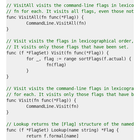
2  
// VisitAll visits the command-line flags in lexicogr
3  
// fn for each. It visits all flags, even those not s
4  
5  
6  
7  
8  
// Visit visits the flags in lexicographical order, c
9  
// It visits only those flags that have been set.
0  
1  
2  
3  
4  
5  
6  
// Visit visits the command-line flags in lexicograph
7  
// for each. It visits only those flags that have bee
8  
9  
0  
1  
2  
// Lookup returns the [Flag] structure of the named f
3  
4  