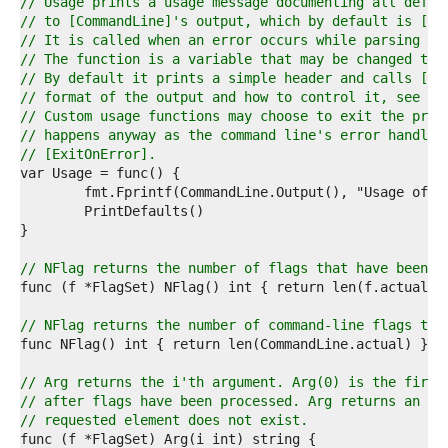
7  
// Usage prints a usage message documenting all defin
8  
// to [CommandLine]'s output, which by default is [os
9  
// It is called when an error occurs while parsing fl
0  
// The function is a variable that may be changed to 
1  
// By default it prints a simple header and calls [Pr
2  
// format of the output and how to control it, see th
3  
// Custom usage functions may choose to exit the prog
4  
// happens anyway as the command line's error handlin
5  
// [ExitOnError].
6  
7  
8  
9  
0  
1  
// NFlag returns the number of flags that have been s
2  
3  
4  
// NFlag returns the number of command-line flags tha
5  
6  
7  
// Arg returns the i'th argument. Arg(0) is the first
8  
// after flags have been processed. Arg returns an em
9  
// requested element does not exist.
0  