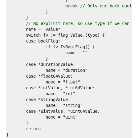
9  
0  
			break 
// Only one back quote;
1  
2  
3  
// No explicit name, so use type if we can fi
4  
5  
6  
7  
8  
9  
0  
1  
2  
3  
4  
5  
6  
7  
8  
9  
0  
1  
2  