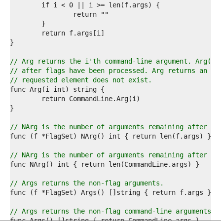
1  
2  
3  
4  
5  
6  
7  
// Arg returns the i'th command-line argument. Arg(0)
8  
// after flags have been processed. Arg returns an em
9  
// requested element does not exist.
0  
1  
2  
3  
4  
// NArg is the number of arguments remaining after fl
5  
6  
7  
// NArg is the number of arguments remaining after fl
8  
9  
0  
// Args returns the non-flag arguments.
1  
2  
3  
// Args returns the non-flag command-line arguments.
4  