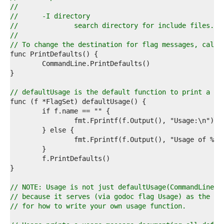
4  
//
5  
//	-I directory
6  
//		search directory for include files.
7  
//
8  
// To change the destination for flag messages, call 
9  
0  
1  
2  
3  
// defaultUsage is the default function to print a us
4  
5  
6  
7  
8  
9  
0  
1  
2  
3  
// NOTE: Usage is not just defaultUsage(CommandLine)
4  
// because it serves (via godoc flag Usage) as the ex
5  
// for how to write your own usage function.
6  