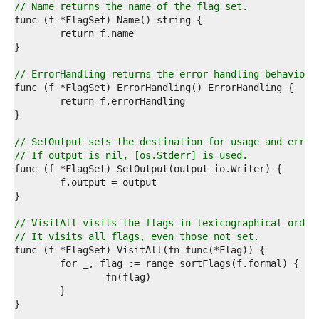
8  
// Name returns the name of the flag set.
9  
0  
1  
2  
3  
// ErrorHandling returns the error handling behavior 
4  
5  
6  
7  
8  
// SetOutput sets the destination for usage and error
9  
// If output is nil, [os.Stderr] is used.
0  
1  
2  
3  
4  
// VisitAll visits the flags in lexicographical order
5  
// It visits all flags, even those not set.
6  
7  
8  
9  
0  
1  