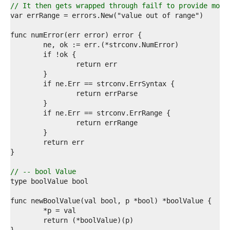
8  
// It then gets wrapped through failf to provide more
9  
0  
1  
2  
3  
4  
5  
6  
7  
8  
9  
0  
1  
2  
3  
4  
5  
// -- bool Value
6  
7  
8  
9  
0  