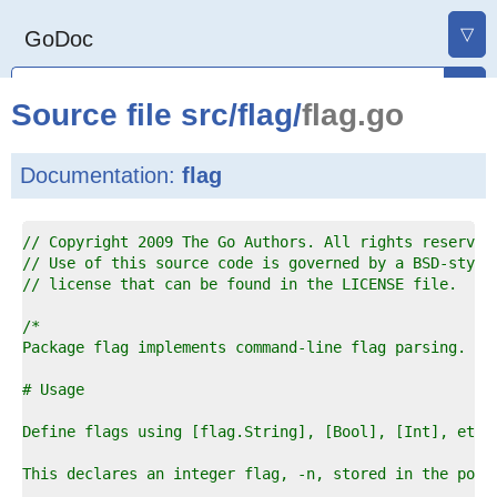
▽
GoDoc
Source file
src
/
flag
/
flag.go
Documentation:
flag
1  
// Copyright 2009 The Go Authors. All rights reserved
2  
// Use of this source code is governed by a BSD-style
3  
// license that can be found in the LICENSE file.
4  
5  
6  
7  
8  
9  
0  
1  
2  
3  