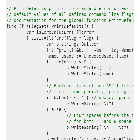
3  
4  
// PrintDefaults prints, to standard error unless con
5  
// default values of all defined command-line flags i
6  
// documentation for the global function PrintDefault
7  
8  
9  
0  
1  
		fmt.Fprintf(&b, "  -%s", flag.Name) 
/
2  
3  
4  
5  
6  
7  
// Boolean flags of one ASCII letter 
8  
// treat them specially, putting thei
9  
		if b.Len() <= 4 { 
// space, space, '-
0  
1  
2  
// Four spaces before the tab
3  
// for both 4- and 8-space ta
4  
5  
6  