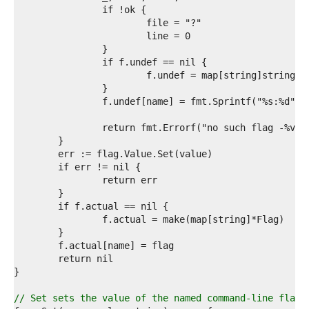
9  
0  
1  
2  
3  
4  
5  
6  
7  
8  
9  
0  
1  
2  
3  
4  
5  
6  
7  
8  
9  
0  
1  
// Set sets the value of the named command-line flag.