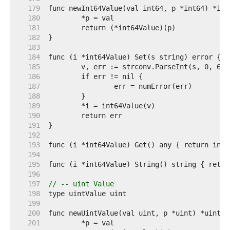
   179  
   180  
   181  
   182  
   183  
   184  
   185  
   186  
   187  
   188  
   189  
   190  
   191  
   192  
   193  
   194  
   195  
   196  
   197  
// -- uint Value
   198  
   199  
   200  
   201  