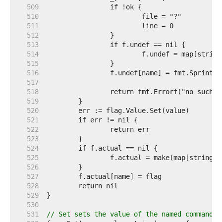
   509  
   510  
   511  
   512  
   513  
   514  
   515  
   516  
   517  
   518  
   519  
   520  
   521  
   522  
   523  
   524  
   525  
   526  
   527  
   528  
   529  
   530  
   531  
// Set sets the value of the named command-l