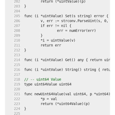
   202  
   203  
   204  
   205  
   206  
   207  
   208  
   209  
   210  
   211  
   212  
   213  
   214  
   215  
   216  
   217  
   218  
// -- uint64 Value
   219  
   220  
   221  
   222  
   223  
   224  
   225  