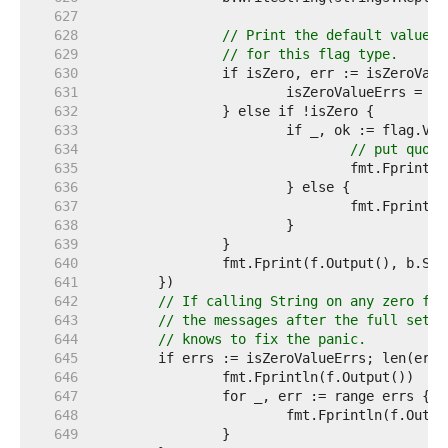
   627  
   628  
// Print the default value o
   629  
// for this flag type.
   630  
   631  
   632  
   633  
   634  
// put quote
   635  
   636  
   637  
   638  
   639  
   640  
   641  
   642  
// If calling String on any zero fla
   643  
// the messages after the full set o
   644  
// knows to fix the panic.
   645  
   646  
   647  
   648  
   649  