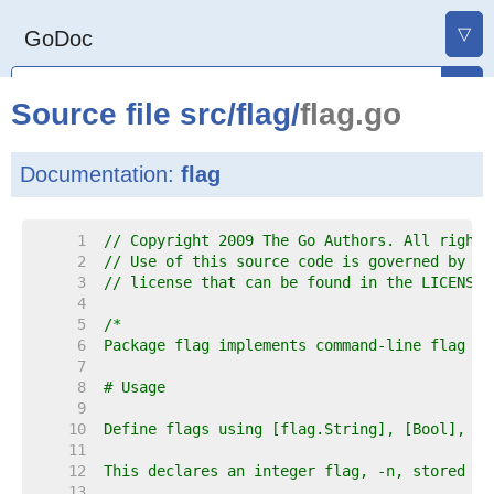
▽
GoDoc
Source file
src
/
flag
/
flag.go
Documentation:
flag
     1  
// Copyright 2009 The Go Authors. All rights
     2  
// Use of this source code is governed by a 
     3  
// license that can be found in the LICENSE 
     4  
     5  
     6  
     7  
     8  
     9  
    10  
    11  
    12  
    13  