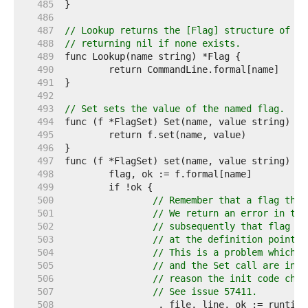
   485  
   486  
   487  
// Lookup returns the [Flag] structure of th
   488  
// returning nil if none exists.
   489  
   490  
   491  
   492  
   493  
// Set sets the value of the named flag.
   494  
   495  
   496  
   497  
   498  
   499  
   500  
// Remember that a flag that
   501  
// We return an error in thi
   502  
// subsequently that flag is
   503  
// at the definition point.
   504  
// This is a problem which o
   505  
// and the Set call are in i
   506  
// reason the init code chan
   507  
// See issue 57411.
   508  