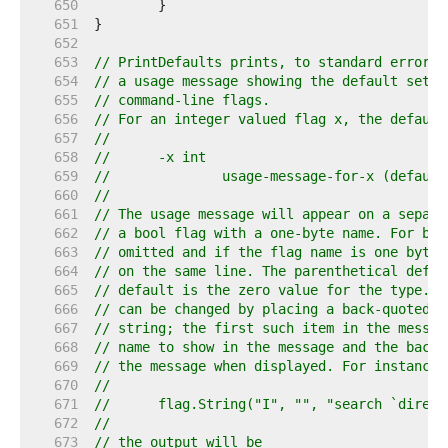
   650  
   651  
   652  
   653  
// PrintDefaults prints, to standard error u
   654  
// a usage message showing the default setti
   655  
// command-line flags.
   656  
// For an integer valued flag x, the default
   657  
//
   658  
//	-x int
   659  
//		usage-message-for-x (defaul
   660  
//
   661  
// The usage message will appear on a separa
   662  
// a bool flag with a one-byte name. For boo
   663  
// omitted and if the flag name is one byte 
   664  
// on the same line. The parenthetical defau
   665  
// default is the zero value for the type. T
   666  
// can be changed by placing a back-quoted n
   667  
// string; the first such item in the messag
   668  
// name to show in the message and the back 
   669  
// the message when displayed. For instance,
   670  
//
   671  
//	flag.String("I", "", "search `direc
   672  
//
   673  
// the output will be