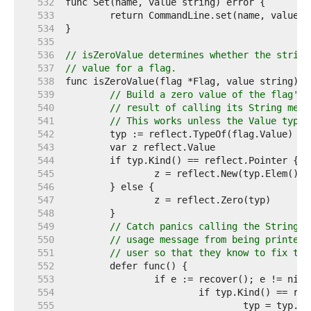
   532  
   533  
   534  
   535  
   536  
// isZeroValue determines whether the string
   537  
// value for a flag.
   538  
   539  
// Build a zero value of the flag's 
   540  
// result of calling its String meth
   541  
// This works unless the Value type 
   542  
   543  
   544  
   545  
   546  
   547  
   548  
   549  
// Catch panics calling the String m
   550  
// usage message from being printed,
   551  
// user so that they know to fix the
   552  
   553  
   554  
   555  