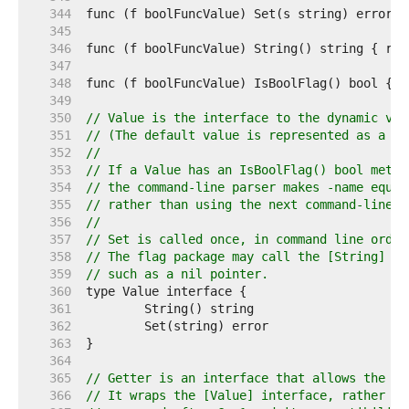
   344  
   345  
   346  
   347  
   348  
   349  
   350  
// Value is the interface to the dynamic val
   351  
// (The default value is represented as a st
   352  
//
   353  
// If a Value has an IsBoolFlag() bool metho
   354  
// the command-line parser makes -name equiv
   355  
// rather than using the next command-line a
   356  
//
   357  
// Set is called once, in command line order
   358  
// The flag package may call the [String] me
   359  
// such as a nil pointer.
   360  
   361  
   362  
   363  
   364  
   365  
// Getter is an interface that allows the co
   366  
// It wraps the [Value] interface, rather th