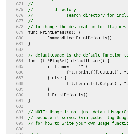
   674  
//
   675  
//	-I directory
   676  
//		search directory for includ
   677  
//
   678  
// To change the destination for flag messag
   679  
   680  
   681  
   682  
   683  
// defaultUsage is the default function to p
   684  
   685  
   686  
   687  
   688  
   689  
   690  
   691  
   692  
   693  
// NOTE: Usage is not just defaultUsage(Comm
   694  
// because it serves (via godoc flag Usage) 
   695  
// for how to write your own usage function.
   696  