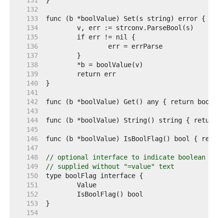
   131  
   132  
   133  
   134  
   135  
   136  
   137  
   138  
   139  
   140  
   141  
   142  
   143  
   144  
   145  
   146  
   147  
   148  
// optional interface to indicate boolean fl
   149  
// supplied without "=value" text
   150  
   151  
   152  
   153  
   154  