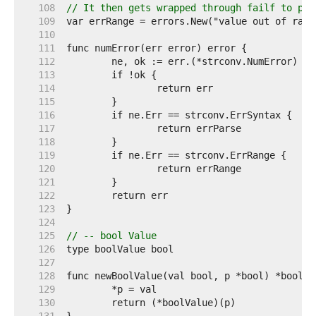
   108  
// It then gets wrapped through failf to pro
   109  
   110  
   111  
   112  
   113  
   114  
   115  
   116  
   117  
   118  
   119  
   120  
   121  
   122  
   123  
   124  
   125  
// -- bool Value
   126  
   127  
   128  
   129  
   130  