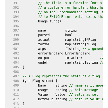
   391  
// The field is a function (not a me
   392  
// a custom error handler. What happ
   393  
// on the ErrorHandling setting; for
   394  
// to ExitOnError, which exits the p
   395  
   396  
   397  
   398  
   399  
   400  
   401  
	args          []string 
// arguments 
   402  
   403  
	output        io.Writer         
// n
   404  
	undef         map[string]string 
// f
   405  
   406  
   407  
// A Flag represents the state of a flag.
   408  
   409  
	Name     string 
// name as it appear
   410  
	Usage    string 
// help message
   411  
	Value    Value  
// value as set
   412  
	DefValue string 
// default value (as
   413  