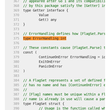
   367  
// appeared after Go 1 and its compatibility
   368  
// by this package satisfy the [Getter] inte
   369  
   370  
   371  
   372  
   373  
   374  
// ErrorHandling defines how [FlagSet.Parse]
   375  
type ErrorHandling int
   376  
   377  
// These constants cause [FlagSet.Parse] to 
   378  
   379  
	ContinueOnError ErrorHandling = iota
   380  
	ExitOnError                         
   381  
	PanicOnError                        
   382  
   383  
   384  
// A FlagSet represents a set of defined fla
   385  
// has no name and has [ContinueOnError] err
   386  
//
   387  
// [Flag] names must be unique within a Flag
   388  
// name is already in use will cause a panic
   389  
   390  
// Usage is the function called when