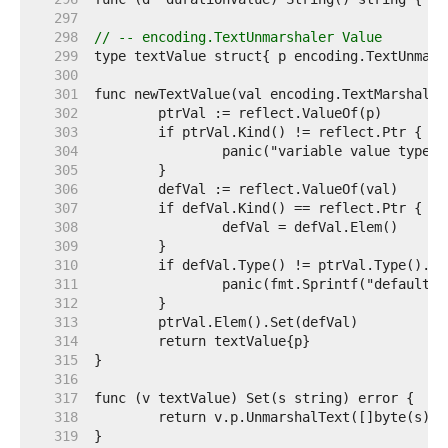
   297  
   298  
// -- encoding.TextUnmarshaler Value
   299  
   300  
   301  
   302  
   303  
   304  
   305  
   306  
   307  
   308  
   309  
   310  
   311  
   312  
   313  
   314  
   315  
   316  
   317  
   318  
   319  