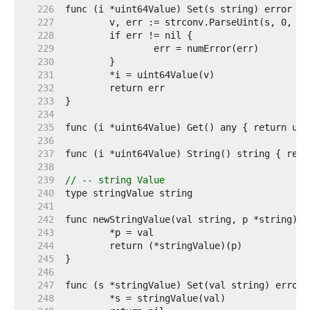
   226  
   227  
   228  
   229  
   230  
   231  
   232  
   233  
   234  
   235  
   236  
   237  
   238  
   239  
// -- string Value
   240  
   241  
   242  
   243  
   244  
   245  
   246  
   247  
   248  