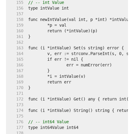
   155  
// -- int Value
   156  
   157  
   158  
   159  
   160  
   161  
   162  
   163  
   164  
   165  
   166  
   167  
   168  
   169  
   170  
   171  
   172  
   173  
   174  
   175  
   176  
// -- int64 Value
   177  
   178  