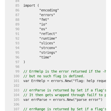
    84  
    85  
    86  
    87  
    88  
    89  
    90  
    91  
    92  
    93  
    94  
    95  
    96  
    97  
    98  
    99  
// ErrHelp is the error returned if the -hel
   100  
// but no such flag is defined.
   101  
   102  
   103  
// errParse is returned by Set if a flag's v
   104  
// It then gets wrapped through failf to pro
   105  
   106  
   107  
// errRange is returned by Set if a flag's v