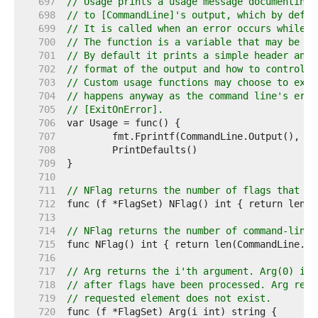
   697  
// Usage prints a usage message documenting 
   698  
// to [CommandLine]'s output, which by defau
   699  
// It is called when an error occurs while p
   700  
// The function is a variable that may be ch
   701  
// By default it prints a simple header and 
   702  
// format of the output and how to control i
   703  
// Custom usage functions may choose to exit
   704  
// happens anyway as the command line's erro
   705  
// [ExitOnError].
   706  
   707  
   708  
   709  
   710  
   711  
// NFlag returns the number of flags that ha
   712  
   713  
   714  
// NFlag returns the number of command-line 
   715  
   716  
   717  
// Arg returns the i'th argument. Arg(0) is 
   718  
// after flags have been processed. Arg retu
   719  
// requested element does not exist.
   720  