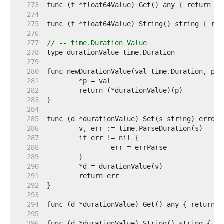
   273  
   274  
   275  
   276  
   277  
// -- time.Duration Value
   278  
   279  
   280  
   281  
   282  
   283  
   284  
   285  
   286  
   287  
   288  
   289  
   290  
   291  
   292  
   293  
   294  
   295  
   296  