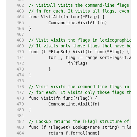
   462  
// VisitAll visits the command-line flags in
   463  
// fn for each. It visits all flags, even th
   464  
   465  
   466  
   467  
   468  
// Visit visits the flags in lexicographical
   469  
// It visits only those flags that have been
   470  
   471  
   472  
   473  
   474  
   475  
   476  
// Visit visits the command-line flags in le
   477  
// for each. It visits only those flags that
   478  
   479  
   480  
   481  
   482  
// Lookup returns the [Flag] structure of th
   483  
   484  