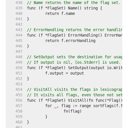
   438  
// Name returns the name of the flag set.
   439  
   440  
   441  
   442  
   443  
// ErrorHandling returns the error handling 
   444  
   445  
   446  
   447  
   448  
// SetOutput sets the destination for usage 
   449  
// If output is nil, [os.Stderr] is used.
   450  
   451  
   452  
   453  
   454  
// VisitAll visits the flags in lexicographi
   455  
// It visits all flags, even those not set.
   456  
   457  
   458  
   459  
   460  
   461  