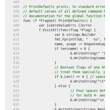
   603  
   604  
// PrintDefaults prints, to standard error u
   605  
// default values of all defined command-lin
   606  
// documentation for the global function Pri
   607  
   608  
   609  
   610  
   611  
		fmt.Fprintf(&b, "  -%s", fl
   612  
   613  
   614  
   615  
   616  
   617  
// Boolean flags of one ASCI
   618  
// treat them specially, put
   619  
		if b.Len() <= 4 { 
// space, 
   620  
   621  
   622  
// Four spaces befor
   623  
// for both 4- and 8
   624  
   625  
   626  