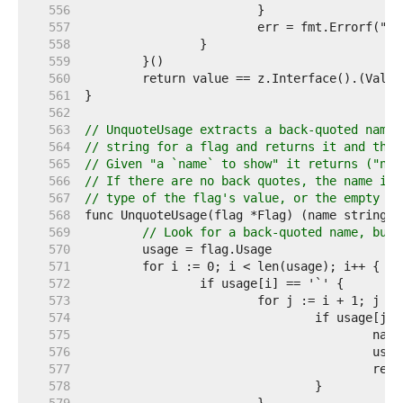
   556  
   557  
   558  
   559  
   560  
   561  
   562  
   563  
// UnquoteUsage extracts a back-quoted name 
   564  
// string for a flag and returns it and the 
   565  
// Given "a `name` to show" it returns ("nam
   566  
// If there are no back quotes, the name is 
   567  
// type of the flag's value, or the empty st
   568  
   569  
// Look for a back-quoted name, but 
   570  
   571  
   572  
   573  
   574  
   575  
   576  
   577  
   578  