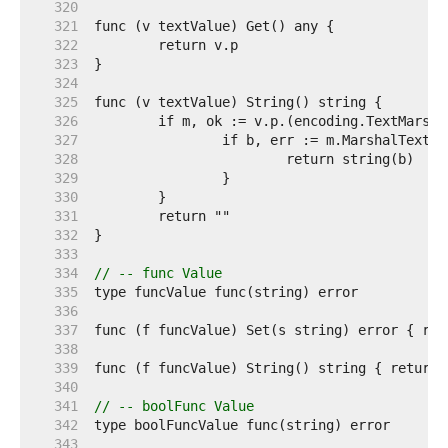
   320  
   321  
   322  
   323  
   324  
   325  
   326  
   327  
   328  
   329  
   330  
   331  
   332  
   333  
   334  
// -- func Value
   335  
   336  
   337  
   338  
   339  
   340  
   341  
// -- boolFunc Value
   342  
   343  