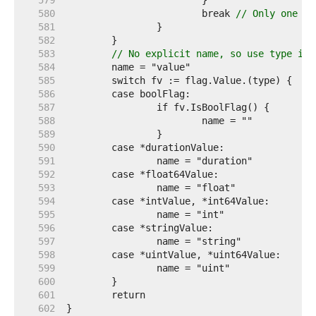
   579  
   580  
			break 
// Only one ba
   581  
   582  
   583  
// No explicit name, so use type if 
   584  
   585  
   586  
   587  
   588  
   589  
   590  
   591  
   592  
   593  
   594  
   595  
   596  
   597  
   598  
   599  
   600  
   601  
   602  