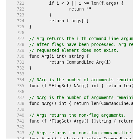
   721  
   722  
   723  
   724  
   725  
   726  
   727  
// Arg returns the i'th command-line argumen
   728  
// after flags have been processed. Arg retu
   729  
// requested element does not exist.
   730  
   731  
   732  
   733  
   734  
// NArg is the number of arguments remaining
   735  
   736  
   737  
// NArg is the number of arguments remaining
   738  
   739  
   740  
// Args returns the non-flag arguments.
   741  
   742  
   743  
// Args returns the non-flag command-line ar
   744  