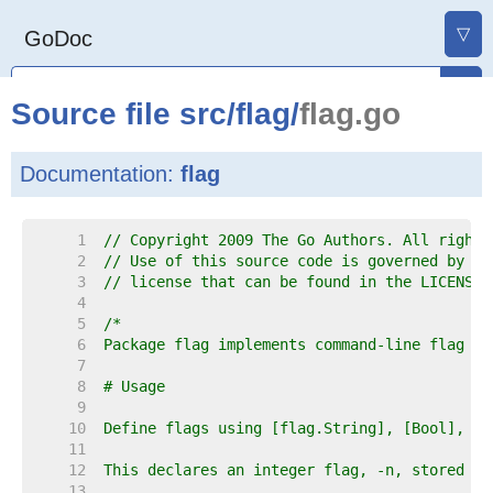
▽
GoDoc
Source file
src
/
flag
/
flag.go
Documentation:
flag
     1  
// Copyright 2009 The Go Authors. All rights
     2  
// Use of this source code is governed by a 
     3  
// license that can be found in the LICENSE 
     4  
     5  
     6  
     7  
     8  
     9  
    10  
    11  
    12  
    13  