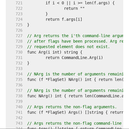
   721  
   722  
   723  
   724  
   725  
   726  
   727  
// Arg returns the i'th command-line argumen
   728  
// after flags have been processed. Arg retu
   729  
// requested element does not exist.
   730  
   731  
   732  
   733  
   734  
// NArg is the number of arguments remaining
   735  
   736  
   737  
// NArg is the number of arguments remaining
   738  
   739  
   740  
// Args returns the non-flag arguments.
   741  
   742  
   743  
// Args returns the non-flag command-line ar
   744  