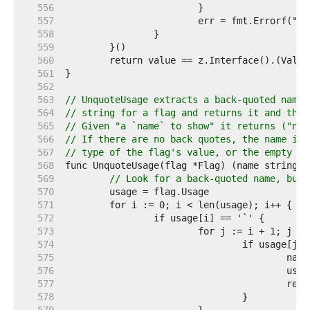
   556  
   557  
   558  
   559  
   560  
   561  
   562  
   563  
// UnquoteUsage extracts a back-quoted name 
   564  
// string for a flag and returns it and the 
   565  
// Given "a `name` to show" it returns ("nam
   566  
// If there are no back quotes, the name is 
   567  
// type of the flag's value, or the empty st
   568  
   569  
// Look for a back-quoted name, but 
   570  
   571  
   572  
   573  
   574  
   575  
   576  
   577  
   578  