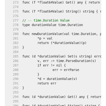
   273  
   274  
   275  
   276  
   277  
// -- time.Duration Value
   278  
   279  
   280  
   281  
   282  
   283  
   284  
   285  
   286  
   287  
   288  
   289  
   290  
   291  
   292  
   293  
   294  
   295  
   296  