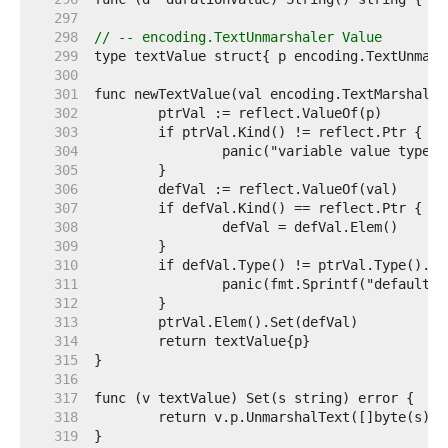
   297  
   298  
// -- encoding.TextUnmarshaler Value
   299  
   300  
   301  
   302  
   303  
   304  
   305  
   306  
   307  
   308  
   309  
   310  
   311  
   312  
   313  
   314  
   315  
   316  
   317  
   318  
   319  