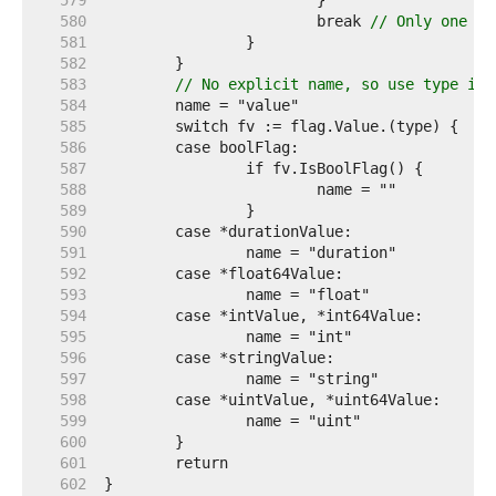
   579  
   580  
			break 
// Only one ba
   581  
   582  
   583  
// No explicit name, so use type if 
   584  
   585  
   586  
   587  
   588  
   589  
   590  
   591  
   592  
   593  
   594  
   595  
   596  
   597  
   598  
   599  
   600  
   601  
   602  