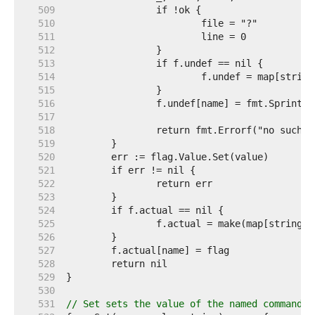
   509  
   510  
   511  
   512  
   513  
   514  
   515  
   516  
   517  
   518  
   519  
   520  
   521  
   522  
   523  
   524  
   525  
   526  
   527  
   528  
   529  
   530  
   531  
// Set sets the value of the named command-l