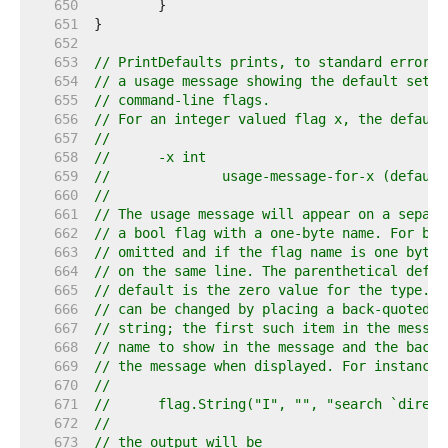
   650  
   651  
   652  
   653  
// PrintDefaults prints, to standard error u
   654  
// a usage message showing the default setti
   655  
// command-line flags.
   656  
// For an integer valued flag x, the default
   657  
//
   658  
//	-x int
   659  
//		usage-message-for-x (defaul
   660  
//
   661  
// The usage message will appear on a separa
   662  
// a bool flag with a one-byte name. For boo
   663  
// omitted and if the flag name is one byte 
   664  
// on the same line. The parenthetical defau
   665  
// default is the zero value for the type. T
   666  
// can be changed by placing a back-quoted n
   667  
// string; the first such item in the messag
   668  
// name to show in the message and the back 
   669  
// the message when displayed. For instance,
   670  
//
   671  
//	flag.String("I", "", "search `direc
   672  
//
   673  
// the output will be