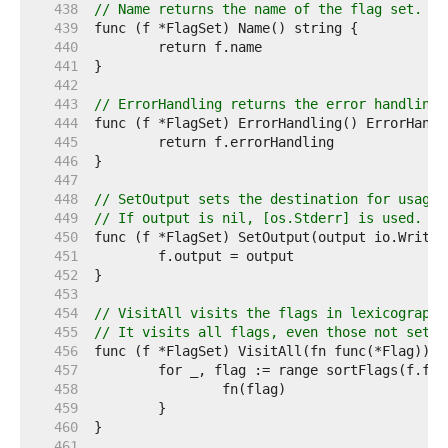
   438  
// Name returns the name of the flag set.
   439  
   440  
   441  
   442  
   443  
// ErrorHandling returns the error handling 
   444  
   445  
   446  
   447  
   448  
// SetOutput sets the destination for usage 
   449  
// If output is nil, [os.Stderr] is used.
   450  
   451  
   452  
   453  
   454  
// VisitAll visits the flags in lexicographi
   455  
// It visits all flags, even those not set.
   456  
   457  
   458  
   459  
   460  
   461  