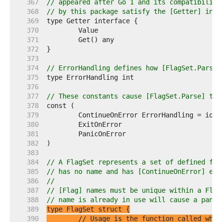
   367  
// appeared after Go 1 and its compatibility
   368  
// by this package satisfy the [Getter] inte
   369  
   370  
   371  
   372  
   373  
   374  
// ErrorHandling defines how [FlagSet.Parse]
   375  
   376  
   377  
// These constants cause [FlagSet.Parse] to 
   378  
   379  
	ContinueOnError ErrorHandling = iota
   380  
	ExitOnError                         
   381  
	PanicOnError                        
   382  
   383  
   384  
// A FlagSet represents a set of defined fla
   385  
// has no name and has [ContinueOnError] err
   386  
//
   387  
// [Flag] names must be unique within a Flag
   388  
// name is already in use will cause a panic
   389  
   390  
// Usage is the function called when