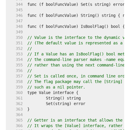
   344  
   345  
   346  
   347  
   348  
   349  
   350  
// Value is the interface to the dynamic val
   351  
// (The default value is represented as a st
   352  
//
   353  
// If a Value has an IsBoolFlag() bool metho
   354  
// the command-line parser makes -name equiv
   355  
// rather than using the next command-line a
   356  
//
   357  
// Set is called once, in command line order
   358  
// The flag package may call the [String] me
   359  
// such as a nil pointer.
   360  
   361  
   362  
   363  
   364  
   365  
// Getter is an interface that allows the co
   366  
// It wraps the [Value] interface, rather th