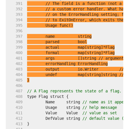
   391  
// The field is a function (not a me
   392  
// a custom error handler. What happ
   393  
// on the ErrorHandling setting; for
   394  
// to ExitOnError, which exits the p
   395  
   396  
   397  
   398  
   399  
   400  
   401  
	args          []string 
// arguments 
   402  
   403  
	output        io.Writer         
// n
   404  
	undef         map[string]string 
// f
   405  
}
   406  
   407  
// A Flag represents the state of a flag.
   408  
   409  
	Name     string 
// name as it appear
   410  
	Usage    string 
// help message
   411  
	Value    Value  
// value as set
   412  
	DefValue string 
// default value (as
   413  