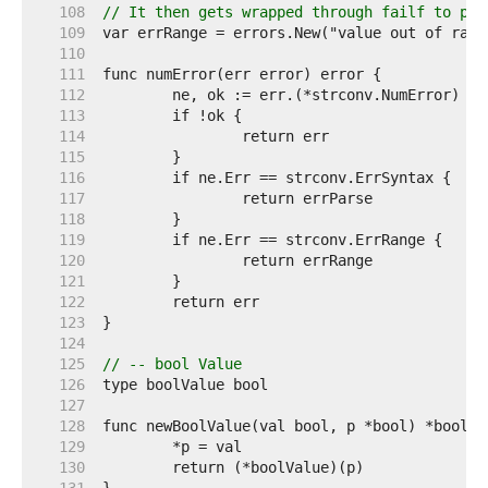
   108  
// It then gets wrapped through failf to pro
   109  
   110  
   111  
   112  
   113  
   114  
   115  
   116  
   117  
   118  
   119  
   120  
   121  
   122  
   123  
   124  
   125  
// -- bool Value
   126  
   127  
   128  
   129  
   130  