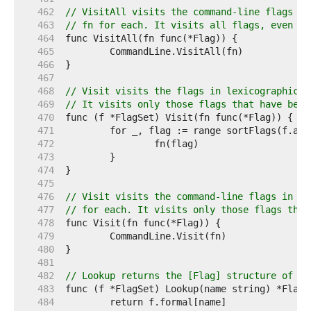
   462  
// VisitAll visits the command-line flags in
   463  
// fn for each. It visits all flags, even th
   464  
   465  
   466  
   467  
   468  
// Visit visits the flags in lexicographical
   469  
// It visits only those flags that have been
   470  
   471  
   472  
   473  
   474  
   475  
   476  
// Visit visits the command-line flags in le
   477  
// for each. It visits only those flags that
   478  
   479  
   480  
   481  
   482  
// Lookup returns the [Flag] structure of th
   483  
   484  