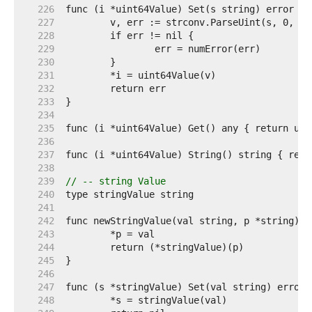
   226  
   227  
   228  
   229  
   230  
   231  
   232  
   233  
   234  
   235  
   236  
   237  
   238  
   239  
// -- string Value
   240  
   241  
   242  
   243  
   244  
   245  
   246  
   247  
   248  