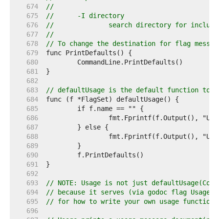
   674  
//
   675  
//	-I directory
   676  
//		search directory for includ
   677  
//
   678  
// To change the destination for flag messag
   679  
   680  
   681  
   682  
   683  
// defaultUsage is the default function to p
   684  
   685  
   686  
   687  
   688  
   689  
   690  
   691  
   692  
   693  
// NOTE: Usage is not just defaultUsage(Comm
   694  
// because it serves (via godoc flag Usage) 
   695  
// for how to write your own usage function.
   696  