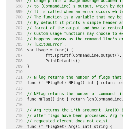
   697  
// Usage prints a usage message documenting 
   698  
// to [CommandLine]'s output, which by defau
   699  
// It is called when an error occurs while p
   700  
// The function is a variable that may be ch
   701  
// By default it prints a simple header and 
   702  
// format of the output and how to control i
   703  
// Custom usage functions may choose to exit
   704  
// happens anyway as the command line's erro
   705  
// [ExitOnError].
   706  
   707  
   708  
   709  
   710  
   711  
// NFlag returns the number of flags that ha
   712  
   713  
   714  
// NFlag returns the number of command-line 
   715  
   716  
   717  
// Arg returns the i'th argument. Arg(0) is 
   718  
// after flags have been processed. Arg retu
   719  
// requested element does not exist.
   720  