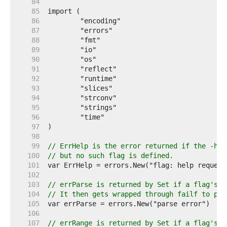
    84  
    85  
    86  
    87  
    88  
    89  
    90  
    91  
    92  
    93  
    94  
    95  
    96  
    97  
    98  
    99  
// ErrHelp is the error returned if the -hel
   100  
// but no such flag is defined.
   101  
   102  
   103  
// errParse is returned by Set if a flag's v
   104  
// It then gets wrapped through failf to pro
   105  
   106  
   107  
// errRange is returned by Set if a flag's v