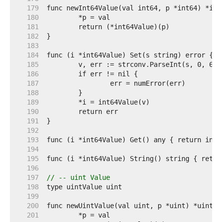
   179  
   180  
   181  
   182  
   183  
   184  
   185  
   186  
   187  
   188  
   189  
   190  
   191  
   192  
   193  
   194  
   195  
   196  
   197  
// -- uint Value
   198  
   199  
   200  
   201  