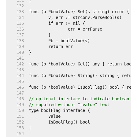
   131  
   132  
   133  
   134  
   135  
   136  
   137  
   138  
   139  
   140  
   141  
   142  
   143  
   144  
   145  
   146  
   147  
   148  
// optional interface to indicate boolean fl
   149  
// supplied without "=value" text
   150  
   151  
   152  
   153  
   154  