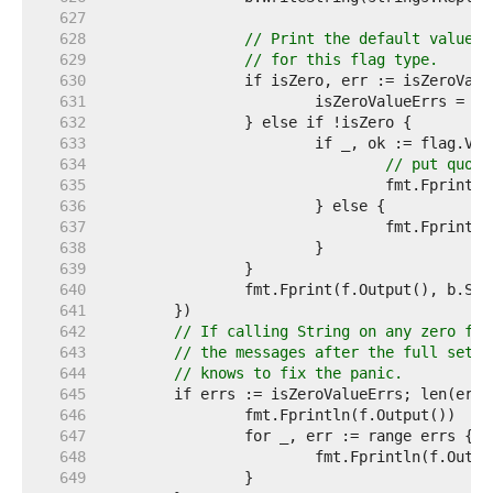
   627  
   628  
// Print the default value o
   629  
// for this flag type.
   630  
   631  
   632  
   633  
   634  
// put quote
   635  
   636  
   637  
   638  
   639  
   640  
   641  
   642  
// If calling String on any zero fla
   643  
// the messages after the full set o
   644  
// knows to fix the panic.
   645  
   646  
   647  
   648  
   649  