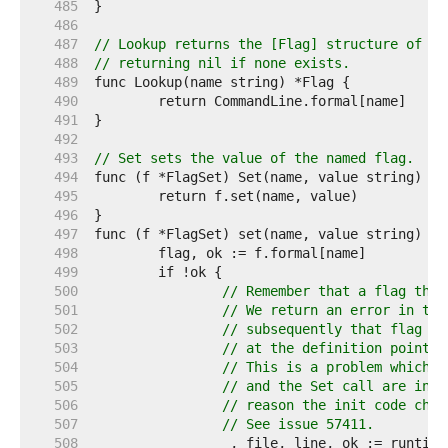
   485  
   486  
   487  
// Lookup returns the [Flag] structure of th
   488  
// returning nil if none exists.
   489  
   490  
   491  
   492  
   493  
// Set sets the value of the named flag.
   494  
   495  
   496  
   497  
   498  
   499  
   500  
// Remember that a flag that
   501  
// We return an error in thi
   502  
// subsequently that flag is
   503  
// at the definition point.
   504  
// This is a problem which o
   505  
// and the Set call are in i
   506  
// reason the init code chan
   507  
// See issue 57411.
   508  