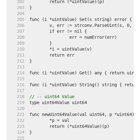
   202  
   203  
   204  
   205  
   206  
   207  
   208  
   209  
   210  
   211  
   212  
   213  
   214  
   215  
   216  
   217  
   218  
// -- uint64 Value
   219  
   220  
   221  
   222  
   223  
   224  
   225  