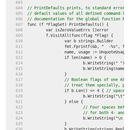
   603  
   604  
// PrintDefaults prints, to standard error u
   605  
// default values of all defined command-lin
   606  
// documentation for the global function Pri
   607  
   608  
   609  
   610  
   611  
		fmt.Fprintf(&b, "  -%s", fl
   612  
   613  
   614  
   615  
   616  
   617  
// Boolean flags of one ASCI
   618  
// treat them specially, put
   619  
		if b.Len() <= 4 { 
// space, 
   620  
   621  
   622  
// Four spaces befor
   623  
// for both 4- and 8
   624  
   625  
   626  