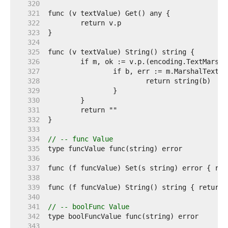
   320  
   321  
   322  
   323  
   324  
   325  
   326  
   327  
   328  
   329  
   330  
   331  
   332  
   333  
   334  
// -- func Value
   335  
   336  
   337  
   338  
   339  
   340  
   341  
// -- boolFunc Value
   342  
   343  