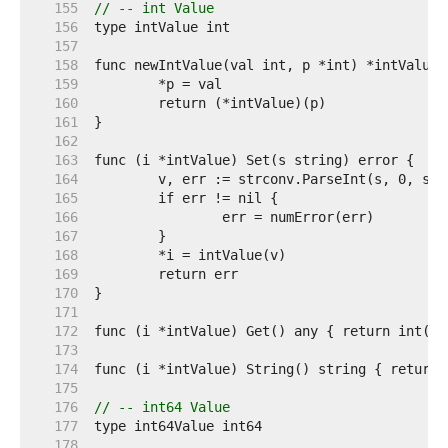
   155  
// -- int Value
   156  
   157  
   158  
   159  
   160  
   161  
   162  
   163  
   164  
   165  
   166  
   167  
   168  
   169  
   170  
   171  
   172  
   173  
   174  
   175  
   176  
// -- int64 Value
   177  
   178  