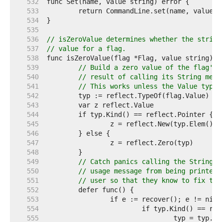
   532  
   533  
   534  
   535  
   536  
// isZeroValue determines whether the string
   537  
// value for a flag.
   538  
   539  
// Build a zero value of the flag's 
   540  
// result of calling its String meth
   541  
// This works unless the Value type 
   542  
   543  
   544  
   545  
   546  
   547  
   548  
   549  
// Catch panics calling the String m
   550  
// usage message from being printed,
   551  
// user so that they know to fix the
   552  
   553  
   554  
   555  