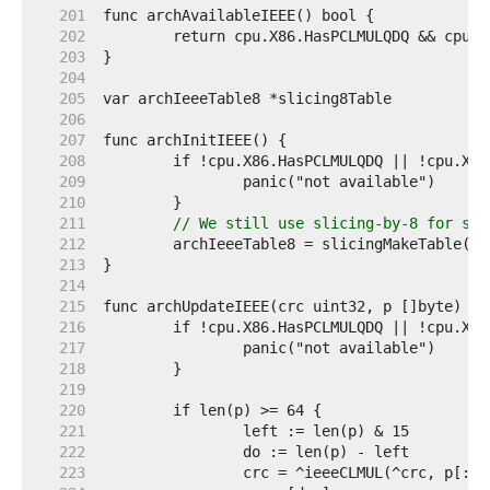
   201  
   202  
   203  
   204  
   205  
   206  
   207  
   208  
   209  
   210  
   211  
// We still use slicing-by-8 for sma
   212  
   213  
   214  
   215  
   216  
   217  
   218  
   219  
   220  
   221  
   222  
   223  