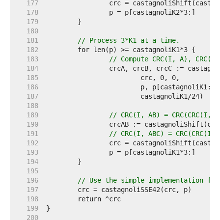
   177  
   178  
   179  
   180  
   181  
// Process 3*K1 at a time.
   182  
   183  
// Compute CRC(I, A), CRC(0,
   184  
   185  
   186  
   187  
   188  
   189  
// CRC(I, AB) = CRC(CRC(I, A
   190  
   191  
// CRC(I, ABC) = CRC(CRC(I, 
   192  
   193  
   194  
   195  
   196  
// Use the simple implementation for
   197  
   198  
   199  
   200  