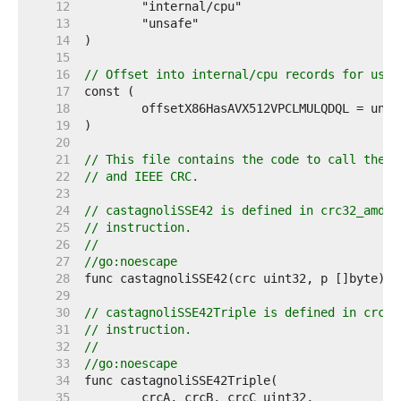
    12  
    13  
    14  
    15  
    16  
// Offset into internal/cpu records for use 
    17  
    18  
    19  
    20  
    21  
// This file contains the code to call the S
    22  
// and IEEE CRC.
    23  
    24  
// castagnoliSSE42 is defined in crc32_amd64
    25  
// instruction.
    26  
//
    27  
//go:noescape
    28  
    29  
    30  
// castagnoliSSE42Triple is defined in crc32
    31  
// instruction.
    32  
//
    33  
//go:noescape
    34  
    35  