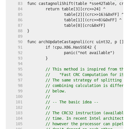
    83  
    84  
    85  
    86  
    87  
    88  
    89  
    90  
    91  
    92  
    93  
    94  
    95  
// This method is inspired from the 
    96  
//    "Fast CRC Computation for iSCS
    97  
// The same strategy of splitting th
    98  
// combining calculation is differen
    99  
// below.
   100  
//
   101  
// -- The basic idea --
   102  
//
   103  
// The CRC32 instruction (available 
   104  
// time. In recent Intel architectur
   105  
// however the processor can pipelin