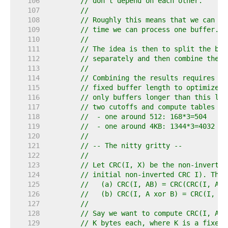
   106  
// don't depend on each other.
   107  
//
   108  
// Roughly this means that we can pr
   109  
// time we can process one buffer.
   110  
//
   111  
// The idea is then to split the buf
   112  
// separately and then combine the r
   113  
//
   114  
// Combining the results requires pr
   115  
// fixed buffer length to optimize. 
   116  
// only buffers longer than this len
   117  
// two cutoffs and compute tables fo
   118  
//  - one around 512: 168*3=504
   119  
//  - one around 4KB: 1344*3=4032
   120  
//
   121  
// -- The nitty gritty --
   122  
//
   123  
// Let CRC(I, X) be the non-inverted
   124  
// initial non-inverted CRC I). This
   125  
//   (a) CRC(I, AB) = CRC(CRC(I, A),
   126  
//   (b) CRC(I, A xor B) = CRC(I, A)
   127  
//
   128  
// Say we want to compute CRC(I, ABC
   129  
// K bytes each, where K is a fixed 