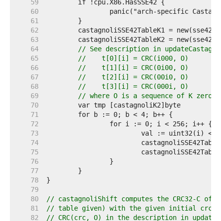
    59  
    60  
    61  
    62  
    63  
    64  
// See description in updateCastagno
    65  
//    t[0][i] = CRC(i000, O)
    66  
//    t[1][i] = CRC(0i00, O)
    67  
//    t[2][i] = CRC(00i0, O)
    68  
//    t[3][i] = CRC(000i, O)
    69  
// where O is a sequence of K zeros.
    70  
    71  
    72  
    73  
    74  
    75  
    76  
    77  
    78  
    79  
    80  
// castagnoliShift computes the CRC32-C of K
    81  
// table given) with the given initial crc v
    82  
// CRC(crc, O) in the description in updateC