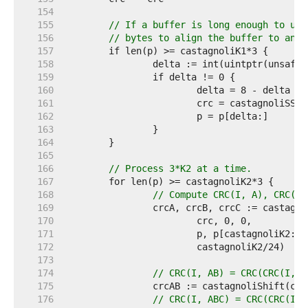
   154  
   155  
// If a buffer is long enough to use
   156  
// bytes to align the buffer to an 8
   157  
   158  
   159  
   160  
   161  
   162  
   163  
   164  
   165  
   166  
// Process 3*K2 at a time.
   167  
   168  
// Compute CRC(I, A), CRC(0,
   169  
   170  
   171  
   172  
   173  
   174  
// CRC(I, AB) = CRC(CRC(I, A
   175  
   176  
// CRC(I, ABC) = CRC(CRC(I, 