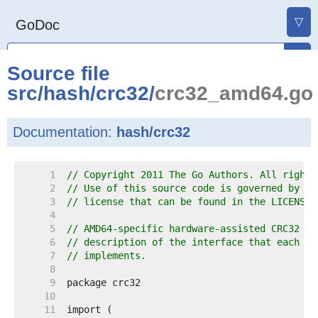
▽
GoDoc
Source file
src
/
hash
/
crc32
/
crc32_amd64.go
Documentation:
hash/crc32
     1  
// Copyright 2011 The Go Authors. All rights
     2  
// Use of this source code is governed by a 
     3  
// license that can be found in the LICENSE 
     4  
     5  
// AMD64-specific hardware-assisted CRC32 al
     6  
// description of the interface that each ar
     7  
// implements.
     8  
     9  
    10  
    11  