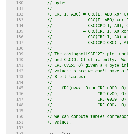
   130  
// bytes.
   131  
//
   132  
// CRC(I, ABC) = CRC(I, ABO xor C)
   133  
//             = CRC(I, ABO) xor CRC
   134  
//             = CRC(CRC(I, AB), O) 
   135  
//             = CRC(CRC(I, AO xor B
   136  
//             = CRC(CRC(I, AO) xor 
   137  
//             = CRC(CRC(CRC(I, A), 
   138  
//
   139  
// The castagnoliSSE42Triple functio
   140  
// and CRC(0, C) efficiently.  We ju
   141  
// CRC(uvwx, O) given a 4-byte initi
   142  
// values; since we can't have a 32-
   143  
// 8-bit tables:
   144  
//
   145  
//    CRC(uvwx, O) = CRC(u000, O) xo
   146  
//                   CRC(0v00, O) xo
   147  
//                   CRC(00w0, O) xo
   148  
//                   CRC(000x, O)
   149  
//
   150  
// We can compute tables correspondi
   151  
// values.
   152  
   153  