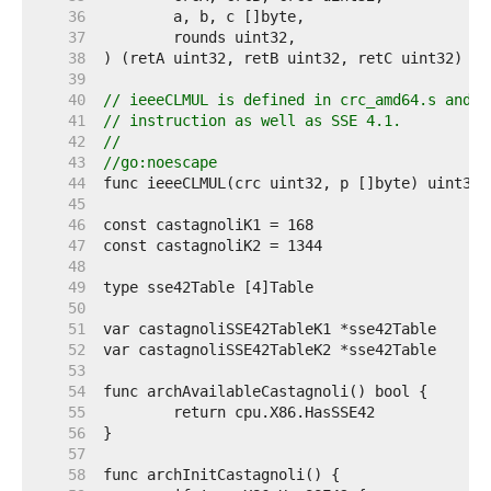
    36  
    37  
    38  
    39  
    40  
// ieeeCLMUL is defined in crc_amd64.s and u
    41  
// instruction as well as SSE 4.1.
    42  
//
    43  
//go:noescape
    44  
    45  
    46  
    47  
    48  
    49  
    50  
    51  
    52  
    53  
    54  
    55  
    56  
    57  
    58  