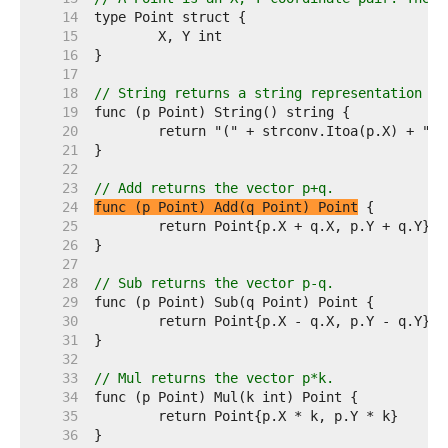
    14  
    15  
    16  
    17  
    18  
// String returns a string representation of
    19  
    20  
    21  
    22  
    23  
// Add returns the vector p+q.
    24  
func (p Point) Add(q Point) Point
    25  
    26  
    27  
    28  
// Sub returns the vector p-q.
    29  
    30  
    31  
    32  
    33  
// Mul returns the vector p*k.
    34  
    35  
    36  