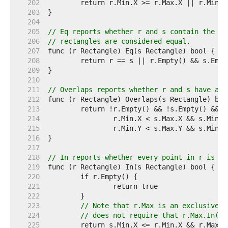
   202  
   203  
   204  
   205  
// Eq reports whether r and s contain the sa
   206  
// rectangles are considered equal.
   207  
   208  
   209  
   210  
   211  
// Overlaps reports whether r and s have a n
   212  
   213  
   214  
   215  
   216  
   217  
   218  
// In reports whether every point in r is in
   219  
   220  
   221  
   222  
   223  
// Note that r.Max is an exclusive b
   224  
// does not require that r.Max.In(s)
   225  