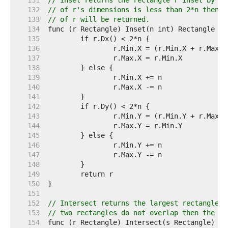
   131  
// Inset returns the rectangle r inset by n,
   132  
// of r's dimensions is less than 2*n then a
   133  
// of r will be returned.
   134  
   135  
   136  
   137  
   138  
   139  
   140  
   141  
   142  
   143  
   144  
   145  
   146  
   147  
   148  
   149  
   150  
   151  
   152  
// Intersect returns the largest rectangle c
   153  
// two rectangles do not overlap then the ze
   154  