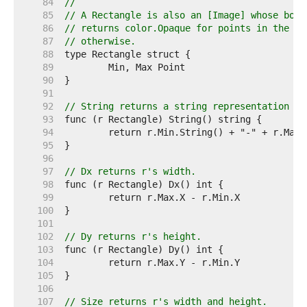
    84  
//
    85  
// A Rectangle is also an [Image] whose boun
    86  
// returns color.Opaque for points in the re
    87  
// otherwise.
    88  
    89  
    90  
    91  
    92  
// String returns a string representation of
    93  
    94  
    95  
    96  
    97  
// Dx returns r's width.
    98  
    99  
   100  
   101  
   102  
// Dy returns r's height.
   103  
   104  
   105  
   106  
   107  
// Size returns r's width and height.