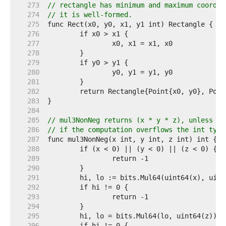
   273  
// rectangle has minimum and maximum coordin
   274  
// it is well-formed.
   275  
   276  
   277  
   278  
   279  
   280  
   281  
   282  
   283  
   284  
   285  
// mul3NonNeg returns (x * y * z), unless at
   286  
// if the computation overflows the int type
   287  
   288  
   289  
   290  
   291  
   292  
   293  
   294  
   295  
   296  