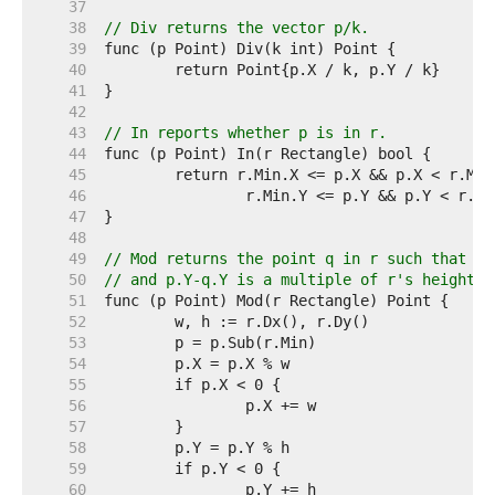
    37  
    38  
// Div returns the vector p/k.
    39  
    40  
    41  
    42  
    43  
// In reports whether p is in r.
    44  
    45  
    46  
    47  
    48  
    49  
// Mod returns the point q in r such that p.
    50  
// and p.Y-q.Y is a multiple of r's height.
    51  
    52  
    53  
    54  
    55  
    56  
    57  
    58  
    59  
    60  