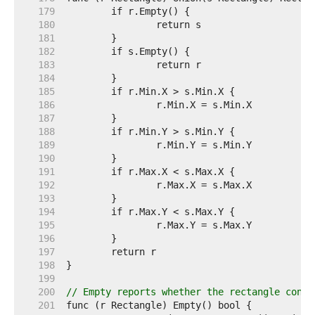
   179  
   180  
   181  
   182  
   183  
   184  
   185  
   186  
   187  
   188  
   189  
   190  
   191  
   192  
   193  
   194  
   195  
   196  
   197  
   198  
   199  
   200  
// Empty reports whether the rectangle conta
   201  