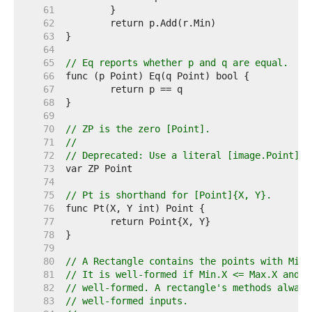
    61  
    62  
    63  
    64  
    65  
// Eq reports whether p and q are equal.
    66  
    67  
    68  
    69  
    70  
// ZP is the zero [Point].
    71  
//
    72  
// Deprecated: Use a literal [image.Point] i
    73  
    74  
    75  
// Pt is shorthand for [Point]{X, Y}.
    76  
    77  
    78  
    79  
    80  
// A Rectangle contains the points with Min.
    81  
// It is well-formed if Min.X <= Max.X and l
    82  
// well-formed. A rectangle's methods always
    83  
// well-formed inputs.