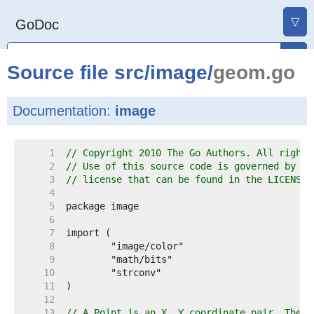
▽
GoDoc
Source file
src
/
image
/
geom.go
Documentation:
image
     1  
// Copyright 2010 The Go Authors. All rights
     2  
// Use of this source code is governed by a 
     3  
// license that can be found in the LICENSE 
     4  
     5  
     6  
     7  
     8  
     9  
    10  
    11  
    12  
    13  
// A Point is an X, Y coordinate pair. The a