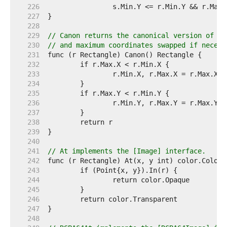
   226  
   227  
   228  
   229  
// Canon returns the canonical version of r.
   230  
// and maximum coordinates swapped if necess
   231  
   232  
   233  
   234  
   235  
   236  
   237  
   238  
   239  
   240  
   241  
// At implements the [Image] interface.
   242  
   243  
   244  
   245  
   246  
   247  
   248  