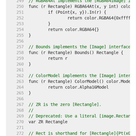
   249  
// RGBA64At implements the [RGBA64Image] int
   250  
   251  
   252  
   253  
   254  
   255  
   256  
   257  
// Bounds implements the [Image] interface.
   258  
   259  
   260  
   261  
   262  
// ColorModel implements the [Image] interfa
   263  
   264  
   265  
   266  
   267  
// ZR is the zero [Rectangle].
   268  
//
   269  
// Deprecated: Use a literal [image.Rectangl
   270  
   271  
   272  
// Rect is shorthand for [Rectangle]{Pt(x0, 