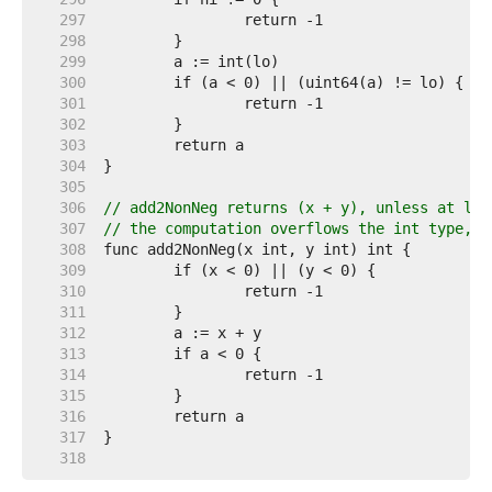
   297  
   298  
   299  
   300  
   301  
   302  
   303  
   304  
   305  
   306  
// add2NonNeg returns (x + y), unless at lea
   307  
// the computation overflows the int type, i
   308  
   309  
   310  
   311  
   312  
   313  
   314  
   315  
   316  
   317  
   318  