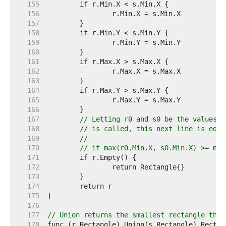
   155  
   156  
   157  
   158  
   159  
   160  
   161  
   162  
   163  
   164  
   165  
   166  
   167  
// Letting r0 and s0 be the values o
   168  
// is called, this next line is equi
   169  
//
   170  
// if max(r0.Min.X, s0.Min.X) >= min
   171  
   172  
   173  
   174  
   175  
   176  
   177  
// Union returns the smallest rectangle that
   178  