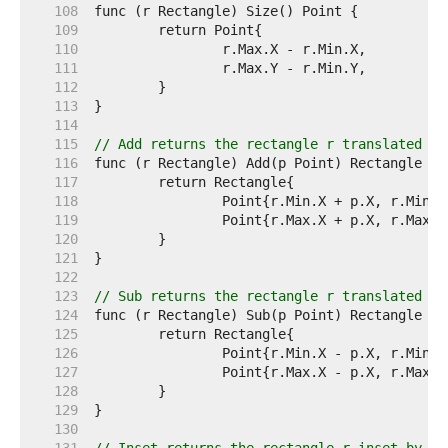
   108  
   109  
   110  
   111  
   112  
   113  
   114  
   115  
// Add returns the rectangle r translated by
   116  
   117  
   118  
   119  
   120  
   121  
   122  
   123  
// Sub returns the rectangle r translated by
   124  
   125  
   126  
   127  
   128  
   129  
   130  