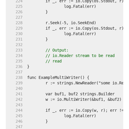
   224  
   225  
   226  
   227  
   228  
   229  
   230  
   231  
   232  
   233  
// Output:
   234  
// io.Reader stream to be read
   235  
// read
   236  
   237  
   238  
   239  
   240  
   241  
   242  
   243  
   244  
   245  
   246  
   247  