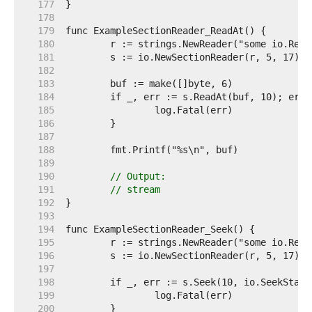
   177  
   178  
   179  
   180  
   181  
   182  
   183  
   184  
   185  
   186  
   187  
   188  
   189  
   190  
// Output:
   191  
// stream
   192  
   193  
   194  
   195  
   196  
   197  
   198  
   199  
   200  