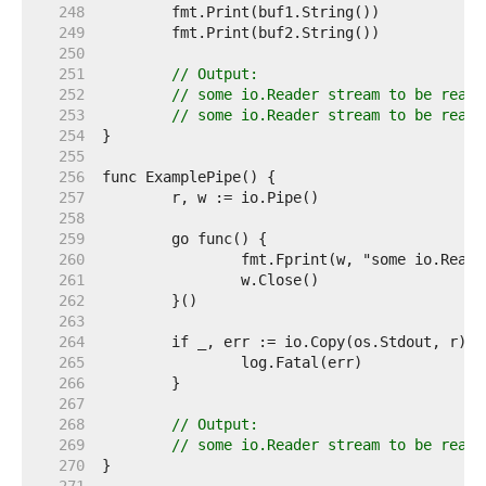
   248  
   249  
   250  
   251  
// Output:
   252  
// some io.Reader stream to be read
   253  
// some io.Reader stream to be read
   254  
   255  
   256  
   257  
   258  
   259  
   260  
   261  
   262  
   263  
   264  
   265  
   266  
   267  
   268  
// Output:
   269  
// some io.Reader stream to be read
   270  