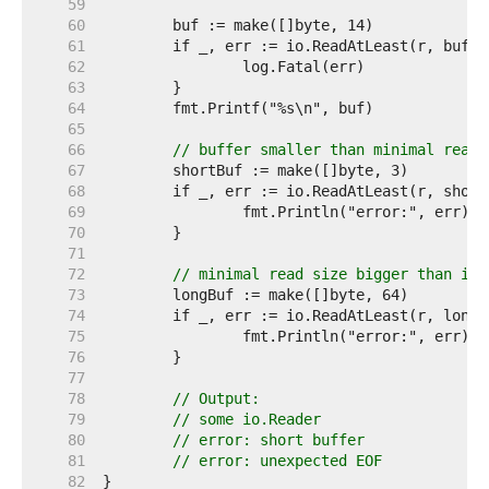
    59  
    60  
    61  
    62  
    63  
    64  
    65  
    66  
// buffer smaller than minimal read 
    67  
    68  
    69  
    70  
    71  
    72  
// minimal read size bigger than io.
    73  
    74  
    75  
    76  
    77  
    78  
// Output:
    79  
// some io.Reader
    80  
// error: short buffer
    81  
// error: unexpected EOF
    82  