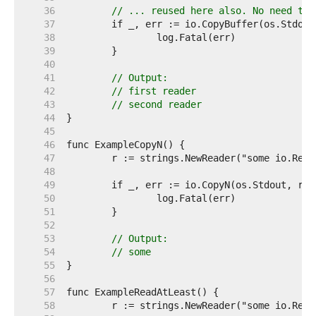
    36  
// ... reused here also. No need to 
    37  
    38  
    39  
    40  
    41  
// Output:
    42  
// first reader
    43  
// second reader
    44  
    45  
    46  
    47  
    48  
    49  
    50  
    51  
    52  
    53  
// Output:
    54  
// some
    55  
    56  
    57  
    58  