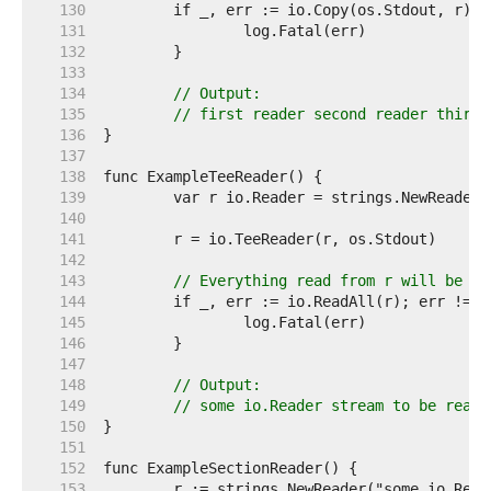
   130  
   131  
   132  
   133  
   134  
// Output:
   135  
// first reader second reader third 
   136  
   137  
   138  
   139  
   140  
   141  
   142  
   143  
// Everything read from r will be co
   144  
   145  
   146  
   147  
   148  
// Output:
   149  
// some io.Reader stream to be read
   150  
   151  
   152  
   153  