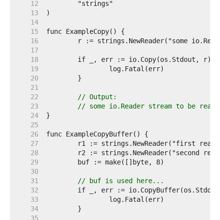
    12  
    13  
    14  
    15  
    16  
    17  
    18  
    19  
    20  
    21  
    22  
// Output:
    23  
// some io.Reader stream to be read
    24  
    25  
    26  
    27  
    28  
    29  
    30  
    31  
// buf is used here...
    32  
    33  
    34  
    35  