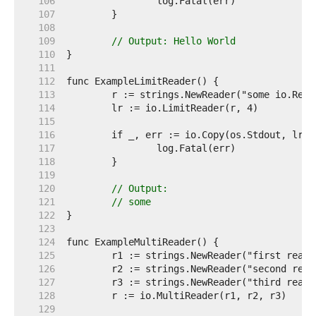
   106  
   107  
   108  
   109  
// Output: Hello World
   110  
   111  
   112  
   113  
   114  
   115  
   116  
   117  
   118  
   119  
   120  
// Output:
   121  
// some
   122  
   123  
   124  
   125  
   126  
   127  
   128  
   129  