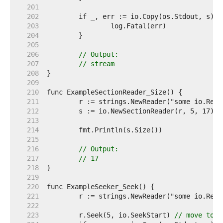
   201  
   202  
   203  
   204  
   205  
   206  
// Output:
   207  
// stream
   208  
   209  
   210  
   211  
   212  
   213  
   214  
   215  
   216  
// Output:
   217  
// 17
   218  
   219  
   220  
   221  
   222  
   223  
	r.Seek(5, io.SeekStart) 
// move to t