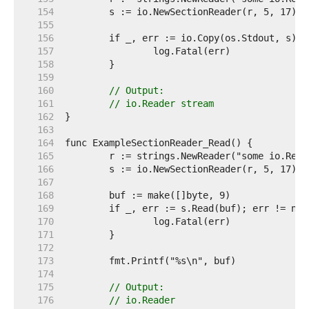
   154  
   155  
   156  
   157  
   158  
   159  
   160  
// Output:
   161  
// io.Reader stream
   162  
   163  
   164  
   165  
   166  
   167  
   168  
   169  
   170  
   171  
   172  
   173  
   174  
   175  
// Output:
   176  
// io.Reader