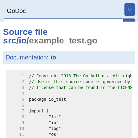
▽
GoDoc
Source file
src
/
io
/
example_test.go
Documentation:
io
     1  
// Copyright 2015 The Go Authors. All rights
     2  
// Use of this source code is governed by a 
     3  
// license that can be found in the LICENSE 
     4  
     5  
     6  
     7  
     8  
     9  
    10  
    11  