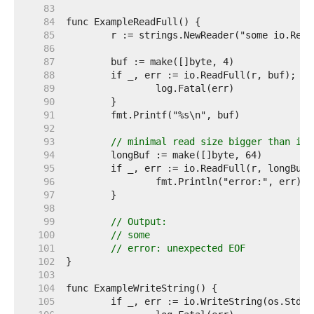
    83  
    84  
    85  
    86  
    87  
    88  
    89  
    90  
    91  
    92  
    93  
// minimal read size bigger than io.
    94  
    95  
    96  
    97  
    98  
    99  
// Output:
   100  
// some
   101  
// error: unexpected EOF
   102  
   103  
   104  
   105  