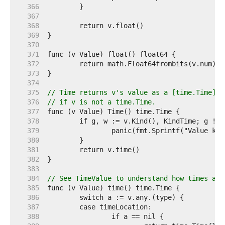
   366  
   367  
   368  
   369  
   370  
   371  
   372  
   373  
   374  
   375  
// Time returns v's value as a [time.Time]. 
   376  
// if v is not a time.Time.
   377  
   378  
   379  
   380  
   381  
   382  
   383  
   384  
// See TimeValue to understand how times are
   385  
   386  
   387  
   388  