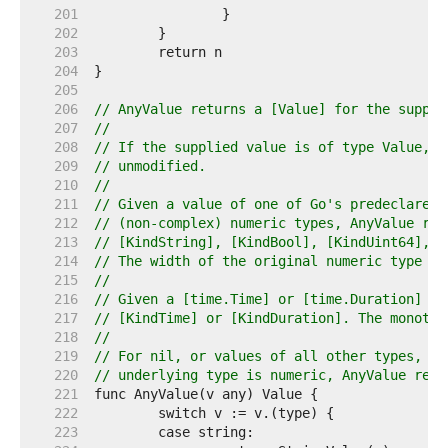
   201  
   202  
   203  
   204  
   205  
   206  
// AnyValue returns a [Value] for the suppli
   207  
//
   208  
// If the supplied value is of type Value, i
   209  
// unmodified.
   210  
//
   211  
// Given a value of one of Go's predeclared 
   212  
// (non-complex) numeric types, AnyValue ret
   213  
// [KindString], [KindBool], [KindUint64], [
   214  
// The width of the original numeric type is
   215  
//
   216  
// Given a [time.Time] or [time.Duration] va
   217  
// [KindTime] or [KindDuration]. The monoton
   218  
//
   219  
// For nil, or values of all other types, in
   220  
// underlying type is numeric, AnyValue retu
   221  
   222  
   223  