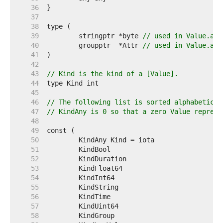
    36  
    37  
    38  
    39  
	stringptr *byte 
// used in Value.any
    40  
	groupptr  *Attr 
// used in Value.any
    41  
    42  
    43  
// Kind is the kind of a [Value].
    44  
    45  
    46  
// The following list is sorted alphabetical
    47  
// KindAny is 0 so that a zero Value represe
    48  
    49  
    50  
    51  
    52  
    53  
    54  
    55  
    56  
    57  
    58  