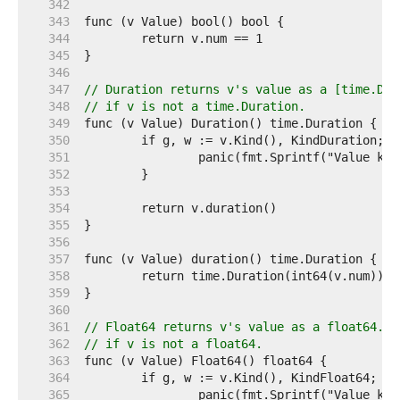
   342  
   343  
   344  
   345  
   346  
   347  
// Duration returns v's value as a [time.Dur
   348  
// if v is not a time.Duration.
   349  
   350  
   351  
   352  
   353  
   354  
   355  
   356  
   357  
   358  
   359  
   360  
   361  
// Float64 returns v's value as a float64. I
   362  
// if v is not a float64.
   363  
   364  
   365  