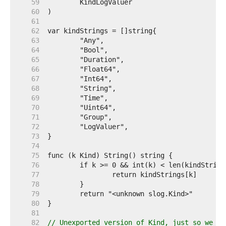
    59  
    60  
    61  
    62  
    63  
    64  
    65  
    66  
    67  
    68  
    69  
    70  
    71  
    72  
    73  
    74  
    75  
    76  
    77  
    78  
    79  
    80  
    81  
    82  
// Unexported version of Kind, just so we ca