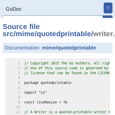
▽
GoDoc
Source file
src
/
mime
/
quotedprintable
/
writer
Documentation:
mime/quotedprintable
     1  
// Copyright 2015 The Go Authors. All rights
     2  
// Use of this source code is governed by a 
     3  
// license that can be found in the LICENSE 
     4  
     5  
     6  
     7  
     8  
     9  
    10  
    11  
// A Writer is a quoted-printable writer tha