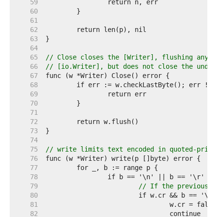
    59  
    60  
    61  
    62  
    63  
    64  
    65  
// Close closes the [Writer], flushing any u
    66  
// [io.Writer], but does not close the under
    67  
    68  
    69  
    70  
    71  
    72  
    73  
    74  
    75  
// write limits text encoded in quoted-print
    76  
    77  
    78  
    79  
// If the previous b
    80  
    81  
    82  