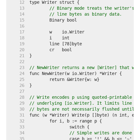
    12  
    13  
// Binary mode treats the writer's i
    14  
// line bytes as binary data.
    15  
    16  
    17  
    18  
    19  
    20  
    21  
    22  
    23  
// NewWriter returns a new [Writer] that wri
    24  
    25  
    26  
    27  
    28  
// Write encodes p using quoted-printable en
    29  
// underlying [io.Writer]. It limits line le
    30  
// bytes are not necessarily flushed until t
    31  
    32  
    33  
    34  
// Simple writes are done in
    35  