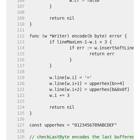
   106  
   107  
   108  
   109  
   110  
   111  
   112  
   113  
   114  
   115  
   116  
   117  
   118  
   119  
   120  
   121  
   122  
   123  
   124  
   125  
   126  
   127  
   128  
   129  
// checkLastByte encodes the last buffered b