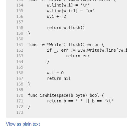
   154  
   155  
   156  
   157  
   158  
   159  
   160  
   161  
   162  
   163  
   164  
   165  
   166  
   167  
   168  
   169  
   170  
   171  
   172  
   173  
View as plain text