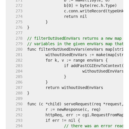
   271  
   272  
   273  
   274  
   275  
   276  
   277  
   278  
// filterOutUsedEnvVars returns a new map of
   279  
// variables in the given envVars map that a
   280  
   281  
   282  
   283  
   284  
   285  
   286  
   287  
   288  
   289  
   290  
   291  
   292  
   293  
   294  
// there was an error readin