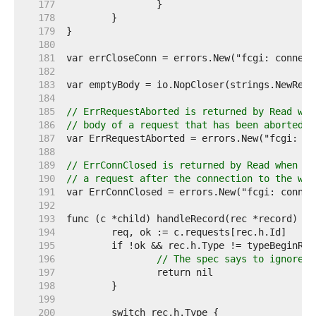
   177  
   178  
   179  
   180  
   181  
   182  
   183  
   184  
   185  
// ErrRequestAborted is returned by Read whe
   186  
// body of a request that has been aborted b
   187  
   188  
   189  
// ErrConnClosed is returned by Read when a 
   190  
// a request after the connection to the web
   191  
   192  
   193  
   194  
   195  
   196  
// The spec says to ignore u
   197  
   198  
   199  
   200  