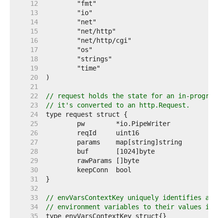
    12  
    13  
    14  
    15  
    16  
    17  
    18  
    19  
    20  
    21  
    22  
// request holds the state for an in-progres
    23  
// it's converted to an http.Request.
    24  
    25  
    26  
    27  
    28  
    29  
    30  
    31  
    32  
    33  
// envVarsContextKey uniquely identifies a m
    34  
// environment variables to their values in 
    35  