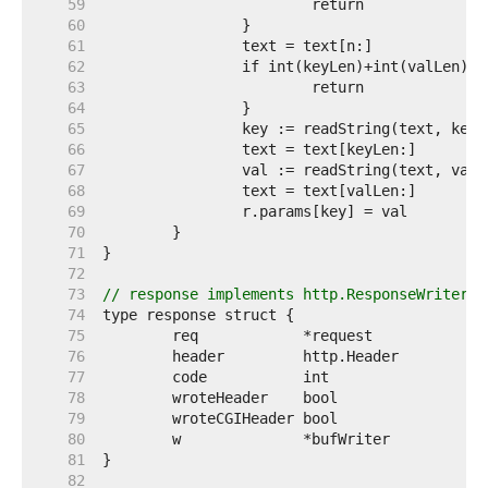
    59  
    60  
    61  
    62  
    63  
    64  
    65  
    66  
    67  
    68  
    69  
    70  
    71  
    72  
    73  
// response implements http.ResponseWriter.
    74  
    75  
    76  
    77  
    78  
    79  
    80  
    81  
    82  