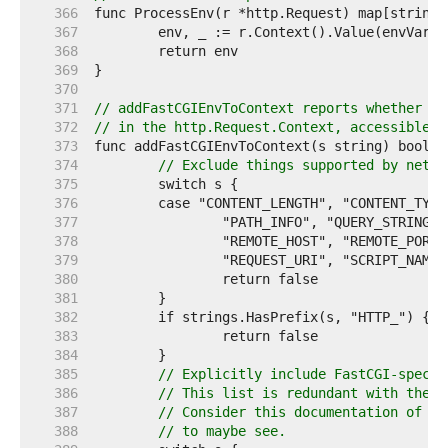
   366  
   367  
   368  
   369  
   370  
   371  
// addFastCGIEnvToContext reports whether to
   372  
// in the http.Request.Context, accessible v
   373  
   374  
// Exclude things supported by net/h
   375  
   376  
   377  
   378  
   379  
   380  
   381  
   382  
   383  
   384  
   385  
// Explicitly include FastCGI-specif
   386  
// This list is redundant with the d
   387  
// Consider this documentation of th
   388  
// to maybe see.