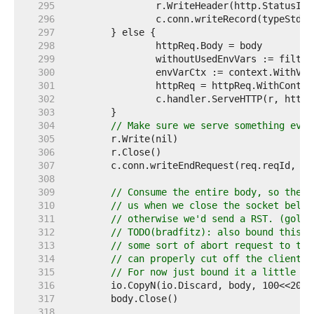
   295  
   296  
   297  
   298  
   299  
   300  
   301  
   302  
   303  
   304  
// Make sure we serve something even
   305  
   306  
   307  
   308  
   309  
// Consume the entire body, so the h
   310  
// us when we close the socket below
   311  
// otherwise we'd send a RST. (golan
   312  
// TODO(bradfitz): also bound this c
   313  
// some sort of abort request to the
   314  
// can properly cut off the client s
   315  
// For now just bound it a little an
   316  
   317  
   318  