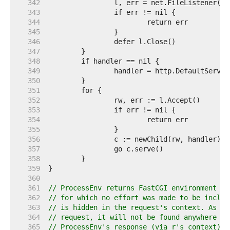
   342  
   343  
   344  
   345  
   346  
   347  
   348  
   349  
   350  
   351  
   352  
   353  
   354  
   355  
   356  
   357  
   358  
   359  
   360  
   361  
// ProcessEnv returns FastCGI environment va
   362  
// for which no effort was made to be includ
   363  
// is hidden in the request's context. As an
   364  
// request, it will not be found anywhere in
   365  
// ProcessEnv's response (via r's context).