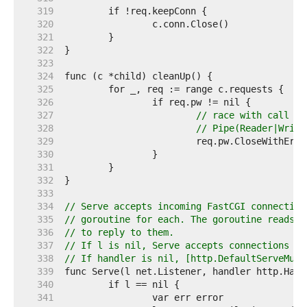
   319  
   320  
   321  
   322  
   323  
   324  
   325  
   326  
   327  
// race with call to
   328  
// Pipe(Reader|Write
   329  
   330  
   331  
   332  
   333  
   334  
// Serve accepts incoming FastCGI connection
   335  
// goroutine for each. The goroutine reads r
   336  
// to reply to them.
   337  
// If l is nil, Serve accepts connections fr
   338  
// If handler is nil, [http.DefaultServeMux]
   339  
   340  
   341  