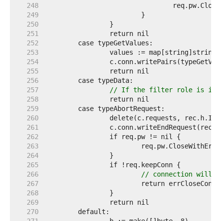
   248  
   249  
   250  
   251  
   252  
   253  
   254  
   255  
   256  
   257  
// If the filter role is imp
   258  
   259  
   260  
   261  
   262  
   263  
   264  
   265  
   266  
// connection will c
   267  
   268  
   269  
   270  