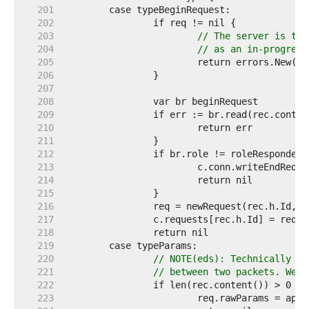
   201  
   202  
   203  
// The server is try
   204  
// as an in-progress
   205  
   206  
   207  
   208  
   209  
   210  
   211  
   212  
   213  
   214  
   215  
   216  
   217  
   218  
   219  
   220  
// NOTE(eds): Technically a 
   221  
// between two packets. We b
   222  
   223  