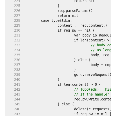
   224  
   225  
   226  
   227  
   228  
   229  
   230  
   231  
   232  
   233  
// body coul
   234  
// as long a
   235  
   236  
   237  
   238  
   239  
   240  
   241  
   242  
// TODO(eds): This b
   243  
// If the handler ta
   244  
   245  
   246  
   247  