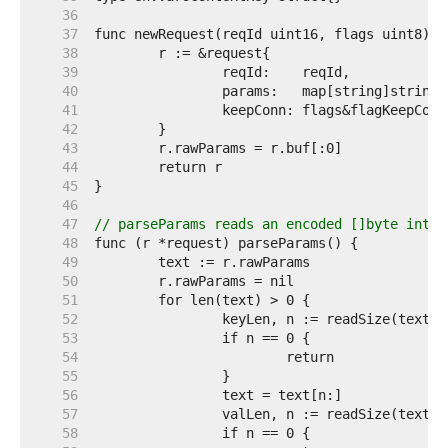
    36  
    37  
    38  
    39  
    40  
    41  
    42  
    43  
    44  
    45  
    46  
    47  
// parseParams reads an encoded []byte into 
    48  
    49  
    50  
    51  
    52  
    53  
    54  
    55  
    56  
    57  
    58  