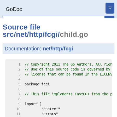
▽
GoDoc
Source file
src
/
net
/
http
/
fcgi
/
child.go
Documentation:
net/http/fcgi
     1  
// Copyright 2011 The Go Authors. All rights
     2  
// Use of this source code is governed by a 
     3  
// license that can be found in the LICENSE 
     4  
     5  
     6  
     7  
// This file implements FastCGI from the per
     8  
     9  
    10  
    11  