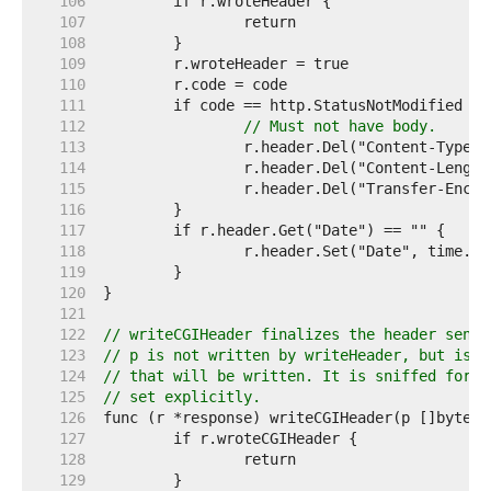
   106  
   107  
   108  
   109  
   110  
   111  
   112  
// Must not have body.
   113  
   114  
   115  
   116  
   117  
   118  
   119  
   120  
   121  
   122  
// writeCGIHeader finalizes the header sent 
   123  
// p is not written by writeHeader, but is t
   124  
// that will be written. It is sniffed for a
   125  
// set explicitly.
   126  
   127  
   128  
   129  