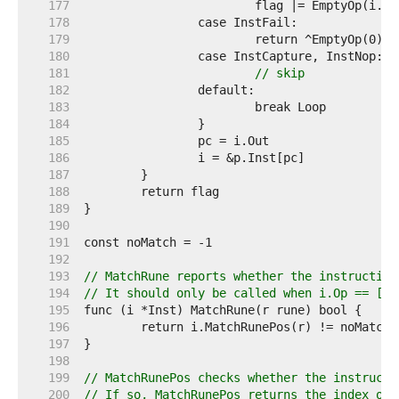
   177  
   178  
   179  
   180  
   181  
// skip
   182  
   183  
   184  
   185  
   186  
   187  
   188  
   189  
   190  
   191  
   192  
   193  
// MatchRune reports whether the instruction
   194  
// It should only be called when i.Op == [In
   195  
   196  
   197  
   198  
   199  
// MatchRunePos checks whether the instructi
   200  
// If so, MatchRunePos returns the index of 