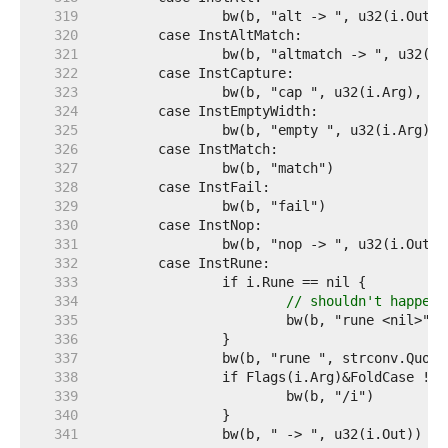
   319  
   320  
   321  
   322  
   323  
   324  
   325  
   326  
   327  
   328  
   329  
   330  
   331  
   332  
   333  
   334  
// shouldn't happen
   335  
   336  
   337  
   338  
   339  
   340  
   341  