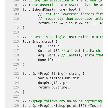
   106  
// during the evaluation of the \b and \B ze
   107  
// These assertions are ASCII-only: the word
   108  
   109  
// Test for lowercase letters first,
   110  
// frequently than uppercase letters
   111  
   112  
   113  
   114  
// An Inst is a single instruction in a regu
   115  
   116  
   117  
	Out  uint32 
// all but InstMatch, In
   118  
	Arg  uint32 
// InstAlt, InstAltMatch
   119  
   120  
   121  
   122  
   123  
   124  
   125  
   126  
   127  
   128  
// skipNop follows any no-op or capturing in
   129  