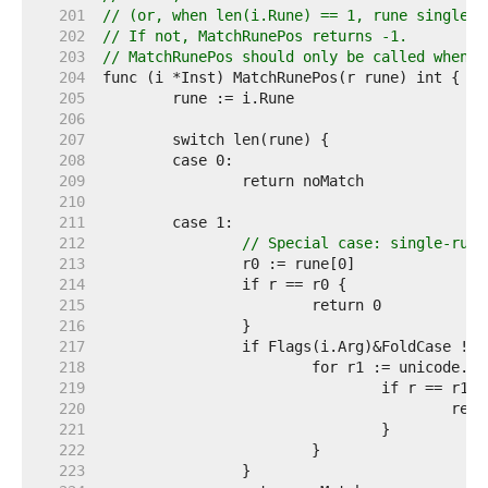
   201  
// (or, when len(i.Rune) == 1, rune singleto
   202  
// If not, MatchRunePos returns -1.
   203  
// MatchRunePos should only be called when i
   204  
   205  
   206  
   207  
   208  
   209  
   210  
   211  
   212  
// Special case: single-rune
   213  
   214  
   215  
   216  
   217  
   218  
   219  
   220  
   221  
   222  
   223  