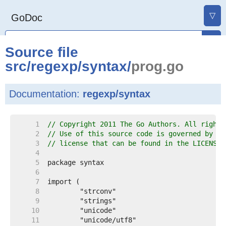
▽
GoDoc
Source file
src
/
regexp
/
syntax
/
prog.go
Documentation:
regexp/syntax
     1  
// Copyright 2011 The Go Authors. All rights
     2  
// Use of this source code is governed by a 
     3  
// license that can be found in the LICENSE 
     4  
     5  
     6  
     7  
     8  
     9  
    10  
    11  