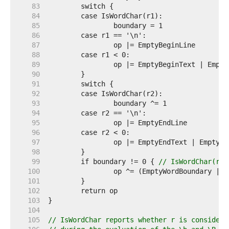
    83  
    84  
    85  
    86  
    87  
    88  
    89  
    90  
    91  
    92  
    93  
    94  
    95  
    96  
    97  
    98  
    99  
	if boundary != 0 { 
// IsWordChar(r1)
   100  
   101  
   102  
   103  
   104  
   105  
// IsWordChar reports whether r is considere