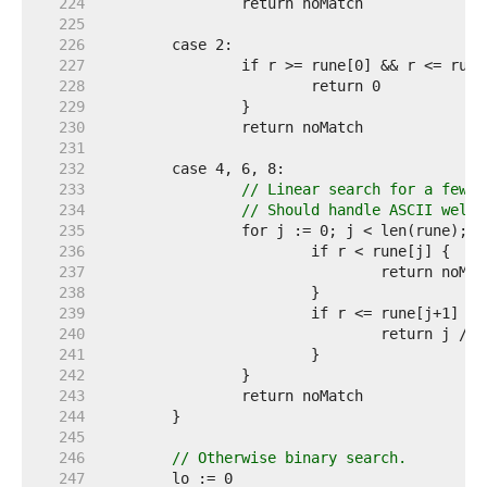
   224  
   225  
   226  
   227  
   228  
   229  
   230  
   231  
   232  
   233  
// Linear search for a few p
   234  
// Should handle ASCII well.
   235  
   236  
   237  
   238  
   239  
   240  
   241  
   242  
   243  
   244  
   245  
   246  
// Otherwise binary search.
   247  