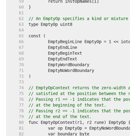
    59  
    60  
    61  
    62  
// An EmptyOp specifies a kind or mixture of
    63  
    64  
    65  
    66  
    67  
    68  
    69  
    70  
    71  
    72  
    73  
    74  
// EmptyOpContext returns the zero-width ass
    75  
// satisfied at the position between the run
    76  
// Passing r1 == -1 indicates that the posit
    77  
// at the beginning of the text.
    78  
// Passing r2 == -1 indicates that the posit
    79  
// at the end of the text.
    80  
    81  
    82  