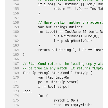
   154  
   155  
   156  
   157  
   158  
// Have prefix; gather characters.
   159  
   160  
   161  
   162  
   163  
   164  
   165  
   166  
   167  
// StartCond returns the leading empty-width
   168  
// be true in any match. It returns ^EmptyOp
   169  
   170  
   171  
   172  
   173  
   174  
   175  
   176  