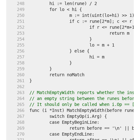
   248  
   249  
   250  
   251  
   252  
   253  
   254  
   255  
   256  
   257  
   258  
   259  
   260  
   261  
   262  
   263  
// MatchEmptyWidth reports whether the instr
   264  
// an empty string between the runes before 
   265  
// It should only be called when i.Op == [In
   266  
   267  
   268  
   269  
   270  