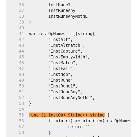
    36  
    37  
    38  
    39  
    40  
    41  
    42  
    43  
    44  
    45  
    46  
    47  
    48  
    49  
    50  
    51  
    52  
    53  
    54  
    55  
func (i InstOp) String() string
    56  
    57  
    58  