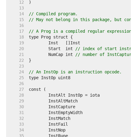
    12  
    13  
    14  
// Compiled program.
    15  
// May not belong in this package, but conve
    16  
    17  
// A Prog is a compiled regular expression p
    18  
    19  
    20  
	Start  int 
// index of start instruc
    21  
	NumCap int 
// number of InstCapture 
    22  
    23  
    24  
// An InstOp is an instruction opcode.
    25  
    26  
    27  
    28  
    29  
    30  
    31  
    32  
    33  
    34  
    35  