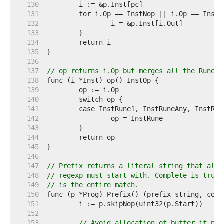
   130  
   131  
   132  
   133  
   134  
   135  
   136  
   137  
// op returns i.Op but merges all the Rune s
   138  
   139  
   140  
   141  
   142  
   143  
   144  
   145  
   146  
   147  
// Prefix returns a literal string that all 
   148  
// regexp must start with. Complete is true 
   149  
// is the entire match.
   150  
   151  
   152  
   153  
// Avoid allocation of buffer if pre