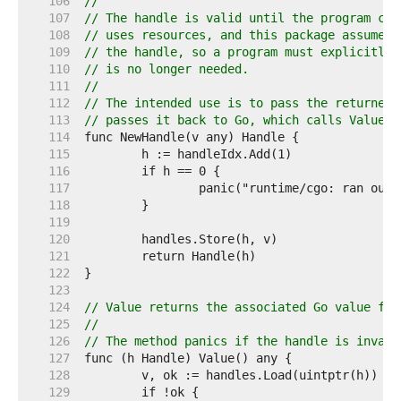
   106  
//
   107  
// The handle is valid until the program cal
   108  
// uses resources, and this package assumes 
   109  
// the handle, so a program must explicitly 
   110  
// is no longer needed.
   111  
//
   112  
// The intended use is to pass the returned 
   113  
// passes it back to Go, which calls Value.
   114  
   115  
   116  
   117  
   118  
   119  
   120  
   121  
   122  
   123  
   124  
// Value returns the associated Go value for
   125  
//
   126  
// The method panics if the handle is invali
   127  
   128  
   129  