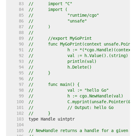
    83  
//	import "C"
    84  
//	import (
    85  
//		"runtime/cgo"
    86  
//		"unsafe"
    87  
//	)
    88  
//
    89  
//	//export MyGoPrint
    90  
//	func MyGoPrint(context unsafe.Point
    91  
//		h := *(*cgo.Handle)(context)
    92  
//		val := h.Value().(string)
    93  
//		println(val)
    94  
//		h.Delete()
    95  
//	}
    96  
//
    97  
//	func main() {
    98  
//		val := "hello Go"
    99  
//		h := cgo.NewHandle(val)
   100  
//		C.myprint(unsafe.Pointer(&h)
   101  
//		// Output: hello Go
   102  
//	}
   103  
   104  
   105  
// NewHandle returns a handle for a given va