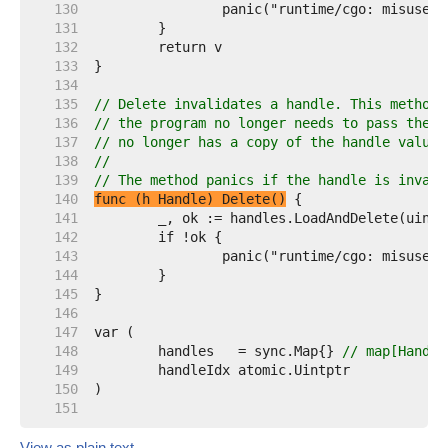
   130  
   131  
   132  
   133  
   134  
   135  
// Delete invalidates a handle. This method 
   136  
// the program no longer needs to pass the h
   137  
// no longer has a copy of the handle value.
   138  
//
   139  
// The method panics if the handle is invali
   140  
func (h Handle) Delete()
   141  
   142  
   143  
   144  
   145  
   146  
   147  
   148  
	handles   = sync.Map{} 
// map[Handle
   149  
   150  
   151  
View as plain text