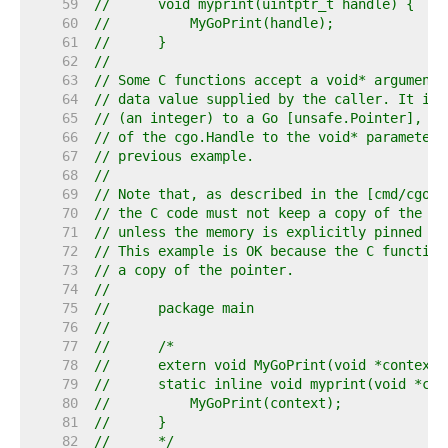
    59  
//	void myprint(uintptr_t handle) {
    60  
//	    MyGoPrint(handle);
    61  
//	}
    62  
//
    63  
// Some C functions accept a void* argument 
    64  
// data value supplied by the caller. It is 
    65  
// (an integer) to a Go [unsafe.Pointer], bu
    66  
// of the cgo.Handle to the void* parameter,
    67  
// previous example.
    68  
//
    69  
// Note that, as described in the [cmd/cgo] 
    70  
// the C code must not keep a copy of the Go
    71  
// unless the memory is explicitly pinned us
    72  
// This example is OK because the C function
    73  
// a copy of the pointer.
    74  
//
    75  
//	package main
    76  
//
    77  
//	/*
    78  
//	extern void MyGoPrint(void *context)
    79  
//	static inline void myprint(void *co
    80  
//	    MyGoPrint(context);
    81  
//	}
    82  
//	*/