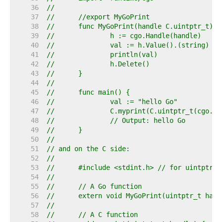
    36  
//
    37  
//	//export MyGoPrint
    38  
//	func MyGoPrint(handle C.uintptr_t) {
    39  
//		h := cgo.Handle(handle)
    40  
//		val := h.Value().(string)
    41  
//		println(val)
    42  
//		h.Delete()
    43  
//	}
    44  
//
    45  
//	func main() {
    46  
//		val := "hello Go"
    47  
//		C.myprint(C.uintptr_t(cgo.
    48  
//		// Output: hello Go
    49  
//	}
    50  
//
    51  
// and on the C side:
    52  
//
    53  
//	#include <stdint.h> // for uintptr_t
    54  
//
    55  
//	// A Go function
    56  
//	extern void MyGoPrint(uintptr_t han
    57  
//
    58  
//	// A C function