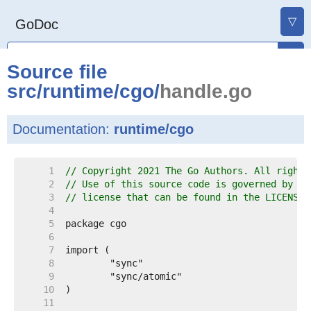
▽
GoDoc
Source file
src
/
runtime
/
cgo
/
handle.go
Documentation:
runtime/cgo
     1  
// Copyright 2021 The Go Authors. All rights
     2  
// Use of this source code is governed by a 
     3  
// license that can be found in the LICENSE 
     4  
     5  
     6  
     7  
     8  
     9  
    10  
    11  