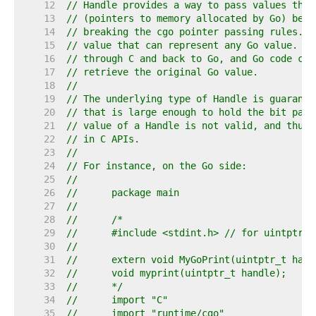
    12  
// Handle provides a way to pass values that
    13  
// (pointers to memory allocated by Go) betw
    14  
// breaking the cgo pointer passing rules. A
    15  
// value that can represent any Go value. A 
    16  
// through C and back to Go, and Go code can
    17  
// retrieve the original Go value.
    18  
//
    19  
// The underlying type of Handle is guarante
    20  
// that is large enough to hold the bit patt
    21  
// value of a Handle is not valid, and thus 
    22  
// in C APIs.
    23  
//
    24  
// For instance, on the Go side:
    25  
//
    26  
//	package main
    27  
//
    28  
//	/*
    29  
//	#include <stdint.h> // for uintptr_t
    30  
//
    31  
//	extern void MyGoPrint(uintptr_t han
    32  
//	void myprint(uintptr_t handle);
    33  
//	*/
    34  
//	import "C"
    35  
//	import "runtime/cgo"