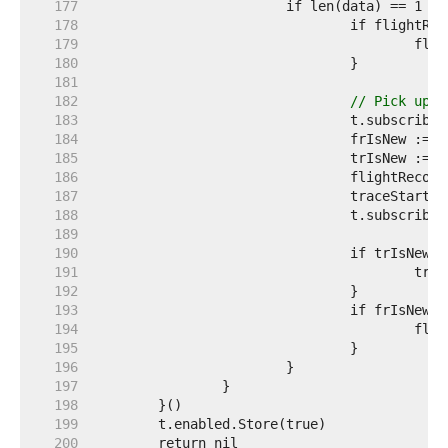
   177  
   178  
   179  
   180  
   181  
   182  
// Pick up a
   183  
   184  
   185  
   186  
   187  
   188  
   189  
   190  
   191  
   192  
   193  
   194  
   195  
   196  
   197  
   198  
   199  
   200  