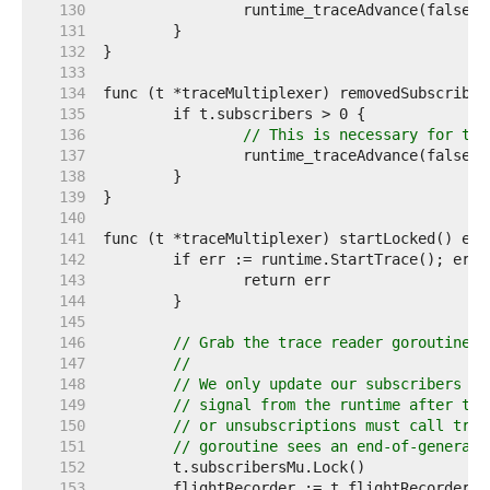
   130  
   131  
   132  
   133  
   134  
   135  
   136  
// This is necessary for the
   137  
   138  
   139  
   140  
   141  
   142  
   143  
   144  
   145  
   146  
// Grab the trace reader goroutine's
   147  
//
   148  
// We only update our subscribers if
   149  
// signal from the runtime after thi
   150  
// or unsubscriptions must call trac
   151  
// goroutine sees an end-of-generati
   152  
   153  