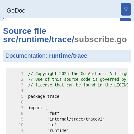
▽
GoDoc
Source file
src
/
runtime
/
trace
/
subscribe.go
Documentation:
runtime/trace
     1  
// Copyright 2025 The Go Authors. All rights
     2  
// Use of this source code is governed by a 
     3  
// license that can be found in the LICENSE 
     4  
     5  
     6  
     7  
     8  
     9  
    10  
    11  