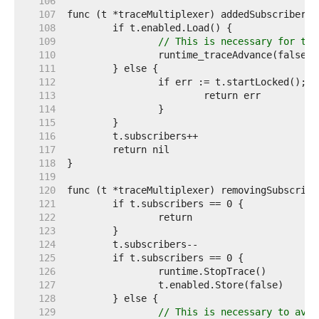
   106  
   107  
   108  
   109  
// This is necessary for the
   110  
   111  
   112  
   113  
   114  
   115  
   116  
   117  
   118  
   119  
   120  
   121  
   122  
   123  
   124  
   125  
   126  
   127  
   128  
   129  
// This is necessary to avoi