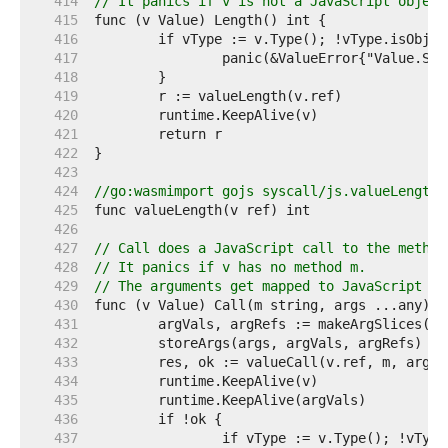
   414  
// It panics if v is not a JavaScript object
   415  
   416  
   417  
   418  
   419  
   420  
   421  
   422  
   423  
   424  
//go:wasmimport gojs syscall/js.valueLength
   425  
   426  
   427  
// Call does a JavaScript call to the method
   428  
// It panics if v has no method m.
   429  
// The arguments get mapped to JavaScript va
   430  
   431  
   432  
   433  
   434  
   435  
   436  
   437  
		if vType := v.Type(); !vTyp