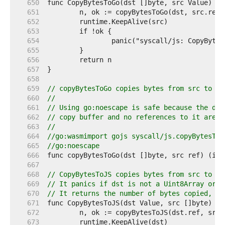
   650  
   651  
   652  
   653  
   654  
   655  
   656  
   657  
   658  
   659  
// copyBytesToGo copies bytes from src to ds
   660  
//
   661  
// Using go:noescape is safe because the dst
   662  
// copy buffer and no references to it are m
   663  
//
   664  
//go:wasmimport gojs syscall/js.copyBytesToG
   665  
//go:noescape
   666  
   667  
   668  
// CopyBytesToJS copies bytes from src to ds
   669  
// It panics if dst is not a Uint8Array or U
   670  
// It returns the number of bytes copied, wh
   671  
   672  
   673  