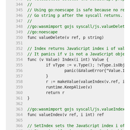
   344  
//
   345  
// Using go:noescape is safe because no refe
   346  
// Go string p after the syscall returns.
   347  
//
   348  
//go:wasmimport gojs syscall/js.valueDelete
   349  
//go:noescape
   350  
   351  
   352  
// Index returns JavaScript index i of value
   353  
// It panics if v is not a JavaScript object
   354  
   355  
   356  
   357  
   358  
   359  
   360  
   361  
   362  
   363  
//go:wasmimport gojs syscall/js.valueIndex
   364  
   365  
   366  
// SetIndex sets the JavaScript index i of v