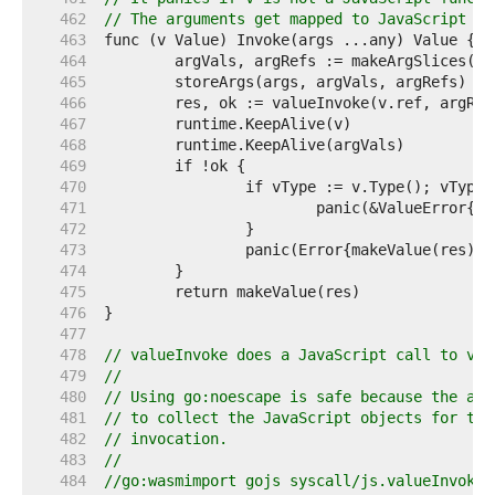
   462  
// The arguments get mapped to JavaScript va
   463  
   464  
   465  
   466  
   467  
   468  
   469  
   470  
		if vType := v.Type(); vType
   471  
   472  
   473  
   474  
   475  
   476  
   477  
   478  
// valueInvoke does a JavaScript call to val
   479  
//
   480  
// Using go:noescape is safe because the arg
   481  
// to collect the JavaScript objects for the
   482  
// invocation.
   483  
//
   484  
//go:wasmimport gojs syscall/js.valueInvoke