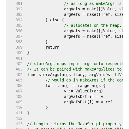
   391  
// as long as makeArgs is in
   392  
   393  
   394  
   395  
// allocates on the heap, bu
   396  
   397  
   398  
   399  
   400  
   401  
   402  
// storeArgs maps input args onto respective
   403  
// It can be paired with makeArgSlices to ma
   404  
   405  
// would go in makeArgs if the combi
   406  
   407  
   408  
   409  
   410  
   411  
   412  
   413  
// Length returns the JavaScript property "l