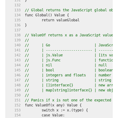
   131  
   132  
   133  
// Global returns the JavaScript global obje
   134  
   135  
   136  
   137  
   138  
// ValueOf returns x as a JavaScript value:
   139  
//
   140  
//	| Go                     | JavaScri
   141  
//	| ---------------------- | --------
   142  
//	| js.Value               | [its val
   143  
//	| js.Func                | function
   144  
//	| nil                    | null    
   145  
//	| bool                   | boolean 
   146  
//	| integers and floats    | number  
   147  
//	| string                 | string  
   148  
//	| []interface{}          | new arra
   149  
//	| map[string]interface{} | new obje
   150  
//
   151  
// Panics if x is not one of the expected ty
   152  
   153  
   154  