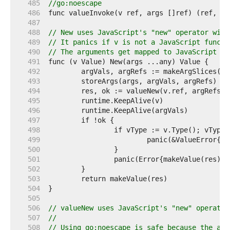
   485  
//go:noescape
   486  
   487  
   488  
// New uses JavaScript's "new" operator with
   489  
// It panics if v is not a JavaScript functi
   490  
// The arguments get mapped to JavaScript va
   491  
   492  
   493  
   494  
   495  
   496  
   497  
   498  
		if vType := v.Type(); vType
   499  
   500  
   501  
   502  
   503  
   504  
   505  
   506  
// valueNew uses JavaScript's "new" operator
   507  
//
   508  
// Using go:noescape is safe because the arg