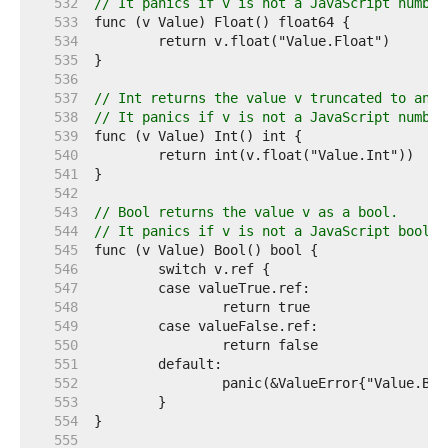
   532  
// It panics if v is not a JavaScript number
   533  
   534  
   535  
   536  
   537  
// Int returns the value v truncated to an i
   538  
// It panics if v is not a JavaScript number
   539  
   540  
   541  
   542  
   543  
// Bool returns the value v as a bool.
   544  
// It panics if v is not a JavaScript boolea
   545  
   546  
   547  
   548  
   549  
   550  
   551  
   552  
   553  
   554  
   555  