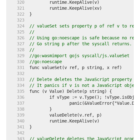
   320  
   321  
   322  
   323  
   324  
// valueSet sets property p of ref v to ref 
   325  
//
   326  
// Using go:noescape is safe because no refe
   327  
// Go string p after the syscall returns.
   328  
//
   329  
//go:wasmimport gojs syscall/js.valueSet
   330  
//go:noescape
   331  
   332  
   333  
// Delete deletes the JavaScript property p 
   334  
// It panics if v is not a JavaScript object
   335  
   336  
   337  
   338  
   339  
   340  
   341  
   342  
   343  
// valueDelete deletes the JavaScript proper