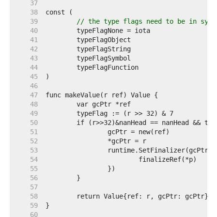
    37  
    38  
    39  
// the type flags need to be in sync
    40  
    41  
    42  
    43  
    44  
    45  
    46  
    47  
    48  
    49  
    50  
    51  
    52  
    53  
    54  
    55  
    56  
    57  
    58  
    59  
    60  