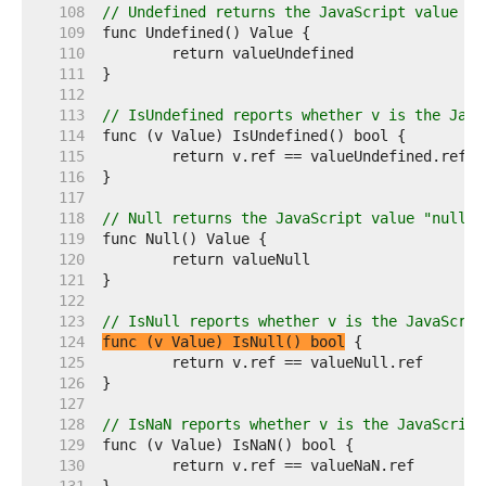
   108  
// Undefined returns the JavaScript value "u
   109  
   110  
   111  
   112  
   113  
// IsUndefined reports whether v is the Java
   114  
   115  
   116  
   117  
   118  
// Null returns the JavaScript value "null".
   119  
   120  
   121  
   122  
   123  
// IsNull reports whether v is the JavaScrip
   124  
func (v Value) IsNull() bool
   125  
   126  
   127  
   128  
// IsNaN reports whether v is the JavaScript
   129  
   130  