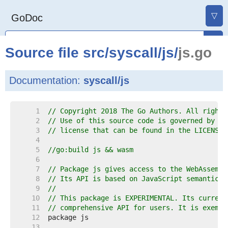
▽
GoDoc
Source file
src
/
syscall
/
js
/
js.go
Documentation:
syscall/js
     1  
// Copyright 2018 The Go Authors. All rights
     2  
// Use of this source code is governed by a 
     3  
// license that can be found in the LICENSE 
     4  
     5  
//go:build js && wasm
     6  
     7  
// Package js gives access to the WebAssembl
     8  
// Its API is based on JavaScript semantics.
     9  
//
    10  
// This package is EXPERIMENTAL. Its current
    11  
// comprehensive API for users. It is exempt
    12  
    13  