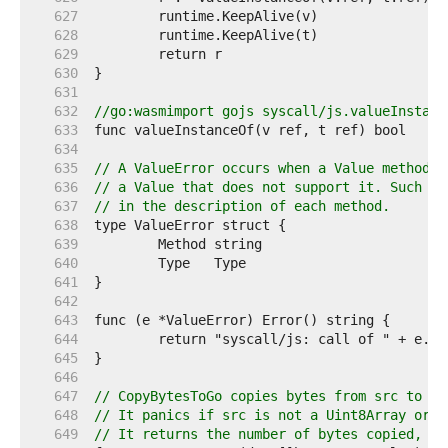
   627  
   628  
   629  
   630  
   631  
   632  
//go:wasmimport gojs syscall/js.valueInstanc
   633  
   634  
   635  
// A ValueError occurs when a Value method i
   636  
// a Value that does not support it. Such ca
   637  
// in the description of each method.
   638  
   639  
   640  
   641  
   642  
   643  
   644  
   645  
   646  
   647  
// CopyBytesToGo copies bytes from src to ds
   648  
// It panics if src is not a Uint8Array or U
   649  
// It returns the number of bytes copied, wh