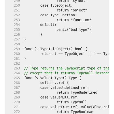
   249  
   250  
   251  
   252  
   253  
   254  
   255  
   256  
   257  
   258  
   259  
   260  
   261  
   262  
   263  
// Type returns the JavaScript type of the v
   264  
// except that it returns TypeNull instead o
   265  
   266  
   267  
   268  
   269  
   270  
   271  
   272  