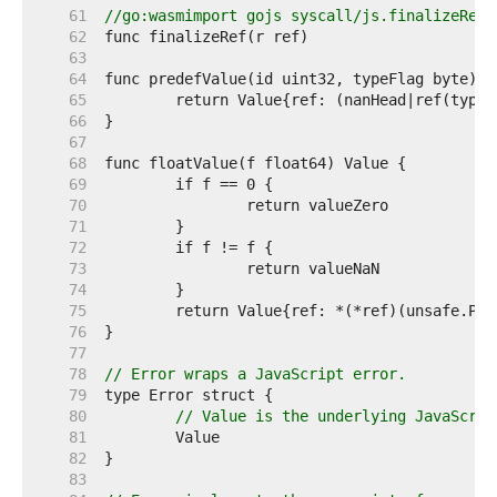
    61  
//go:wasmimport gojs syscall/js.finalizeRef
    62  
    63  
    64  
    65  
    66  
    67  
    68  
    69  
    70  
    71  
    72  
    73  
    74  
    75  
    76  
    77  
    78  
// Error wraps a JavaScript error.
    79  
    80  
// Value is the underlying JavaScrip
    81  
    82  
    83  