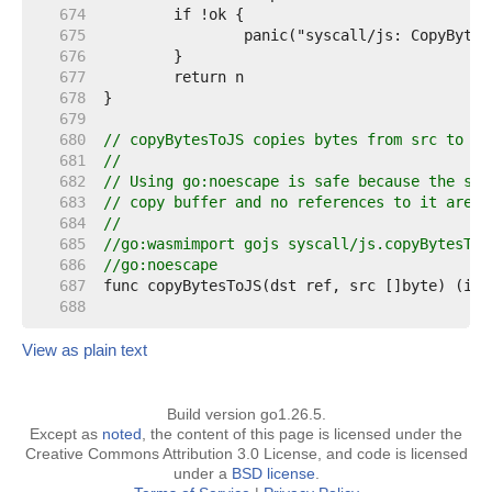
   674  
   675  
   676  
   677  
   678  
   679  
   680  
// copyBytesToJS copies bytes from src to ds
   681  
//
   682  
// Using go:noescape is safe because the src
   683  
// copy buffer and no references to it are m
   684  
//
   685  
//go:wasmimport gojs syscall/js.copyBytesToJ
   686  
//go:noescape
   687  
   688  
View as plain text
Build version go1.26.5.
Except as
noted
, the content of this page is licensed under the
Creative Commons Attribution 3.0 License, and code is licensed
under a
BSD license
.