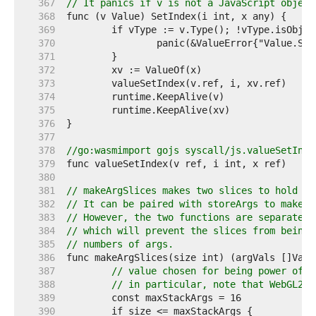
   367  
// It panics if v is not a JavaScript object
   368  
   369  
   370  
   371  
   372  
   373  
   374  
   375  
   376  
   377  
   378  
//go:wasmimport gojs syscall/js.valueSetInde
   379  
   380  
   381  
// makeArgSlices makes two slices to hold Ja
   382  
// It can be paired with storeArgs to make-a
   383  
// However, the two functions are separated 
   384  
// which will prevent the slices from being 
   385  
// numbers of args.
   386  
   387  
// value chosen for being power of t
   388  
// in particular, note that WebGL2's
   389  
   390  