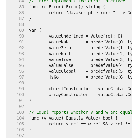
    84  
// Error implements the error interface.
    85  
    86  
    87  
    88  
    89  
    90  
    91  
    92  
    93  
    94  
    95  
    96  
    97  
	jsGo           = predefValue(6, type
    98  
    99  
   100  
   101  
   102  
   103  
// Equal reports whether v and w are equal a
   104  
   105  
   106  
   107  