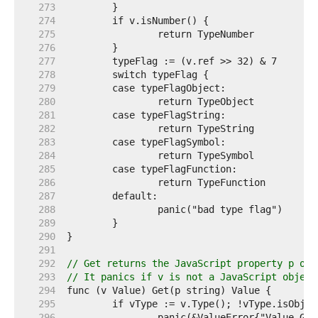
   273  
   274  
   275  
   276  
   277  
   278  
   279  
   280  
   281  
   282  
   283  
   284  
   285  
   286  
   287  
   288  
   289  
   290  
   291  
   292  
// Get returns the JavaScript property p of 
   293  
// It panics if v is not a JavaScript object
   294  
   295  
   296  