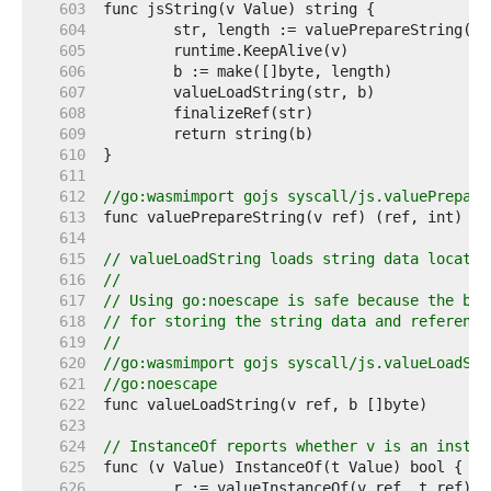
   603  
   604  
   605  
   606  
   607  
   608  
   609  
   610  
   611  
   612  
//go:wasmimport gojs syscall/js.valuePrepare
   613  
   614  
   615  
// valueLoadString loads string data located
   616  
//
   617  
// Using go:noescape is safe because the byt
   618  
// for storing the string data and reference
   619  
//
   620  
//go:wasmimport gojs syscall/js.valueLoadStr
   621  
//go:noescape
   622  
   623  
   624  
// InstanceOf reports whether v is an instan
   625  
   626  