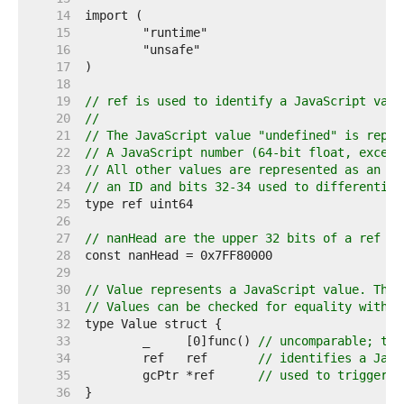
    14  
    15  
    16  
    17  
    18  
    19  
// ref is used to identify a JavaScript valu
    20  
//
    21  
// The JavaScript value "undefined" is repre
    22  
// A JavaScript number (64-bit float, except
    23  
// All other values are represented as an IE
    24  
// an ID and bits 32-34 used to differentiat
    25  
    26  
    27  
// nanHead are the upper 32 bits of a ref wh
    28  
    29  
    30  
// Value represents a JavaScript value. The 
    31  
// Values can be checked for equality with t
    32  
    33  
	_     [0]func() 
// uncomparable; to 
    34  
	ref   ref       
// identifies a Java
    35  
	gcPtr *ref      
// used to trigger t
    36  