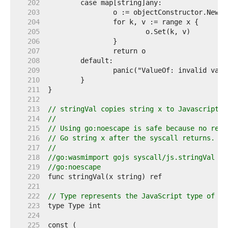
   202  
   203  
   204  
   205  
   206  
   207  
   208  
   209  
   210  
   211  
   212  
   213  
// stringVal copies string x to Javascript a
   214  
//
   215  
// Using go:noescape is safe because no refe
   216  
// Go string x after the syscall returns.
   217  
//
   218  
//go:wasmimport gojs syscall/js.stringVal
   219  
//go:noescape
   220  
   221  
   222  
// Type represents the JavaScript type of a 
   223  
   224  
   225  