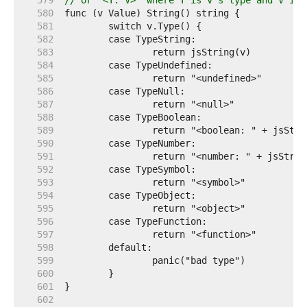
   579  
// or "<T: V>" where T is v's type and V is 
   580  
   581  
   582  
   583  
   584  
   585  
   586  
   587  
   588  
   589  
   590  
   591  
   592  
   593  
   594  
   595  
   596  
   597  
   598  
   599  
   600  
   601  
   602  