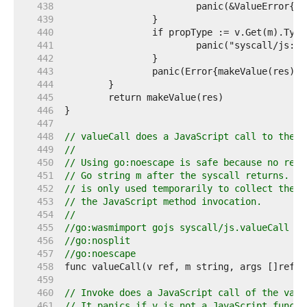
   438  
   439  
   440  
   441  
   442  
   443  
   444  
   445  
   446  
   447  
   448  
// valueCall does a JavaScript call to the m
   449  
//
   450  
// Using go:noescape is safe because no refe
   451  
// Go string m after the syscall returns. Ad
   452  
// is only used temporarily to collect the J
   453  
// the JavaScript method invocation.
   454  
//
   455  
//go:wasmimport gojs syscall/js.valueCall
   456  
//go:nosplit
   457  
//go:noescape
   458  
   459  
   460  
// Invoke does a JavaScript call of the valu
   461  
// It panics if v is not a JavaScript functi