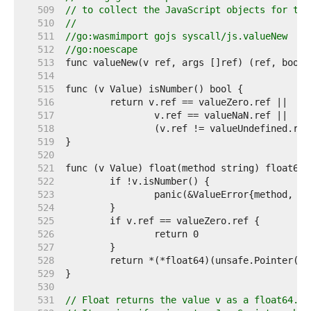
   509  
// to collect the JavaScript objects for the
   510  
//
   511  
//go:wasmimport gojs syscall/js.valueNew
   512  
//go:noescape
   513  
   514  
   515  
   516  
   517  
   518  
   519  
   520  
   521  
   522  
   523  
   524  
   525  
   526  
   527  
   528  
   529  
   530  
   531  
// Float returns the value v as a float64.