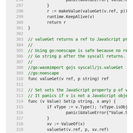
   297  
   298  
   299  
   300  
   301  
   302  
   303  
// valueGet returns a ref to JavaScript prop
   304  
//
   305  
// Using go:noescape is safe because no refe
   306  
// Go string p after the syscall returns.
   307  
//
   308  
//go:wasmimport gojs syscall/js.valueGet
   309  
//go:noescape
   310  
   311  
   312  
// Set sets the JavaScript property p of val
   313  
// It panics if v is not a JavaScript object
   314  
   315  
   316  
   317  
   318  
   319  