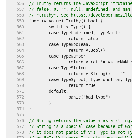
   556  
// Truthy returns the JavaScript "truthiness
   557  
// false, 0, "", null, undefined, and NaN ar
   558  
// "truthy". See https://developer.mozilla.o
   559  
   560  
   561  
   562  
   563  
   564  
   565  
   566  
   567  
   568  
   569  
   570  
   571  
   572  
   573  
   574  
   575  
   576  
// String returns the value v as a string.
   577  
// String is a special case because of Go's 
   578  
// it does not panic if v's Type is not Type