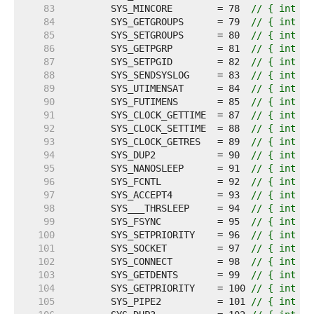
    83  
	SYS_MINCORE        = 78  
// { int sy
    84  
	SYS_GETGROUPS      = 79  
// { int sy
    85  
	SYS_SETGROUPS      = 80  
// { int sy
    86  
	SYS_GETPGRP        = 81  
// { int sy
    87  
	SYS_SETPGID        = 82  
// { int sy
    88  
	SYS_SENDSYSLOG     = 83  
// { int sy
    89  
	SYS_UTIMENSAT      = 84  
// { int sy
    90  
	SYS_FUTIMENS       = 85  
// { int sy
    91  
	SYS_CLOCK_GETTIME  = 87  
// { int sy
    92  
	SYS_CLOCK_SETTIME  = 88  
// { int sy
    93  
	SYS_CLOCK_GETRES   = 89  
// { int sy
    94  
	SYS_DUP2           = 90  
// { int sy
    95  
	SYS_NANOSLEEP      = 91  
// { int sy
    96  
	SYS_FCNTL          = 92  
// { int sy
    97  
	SYS_ACCEPT4        = 93  
// { int sy
    98  
	SYS___THRSLEEP     = 94  
// { int sy
    99  
	SYS_FSYNC          = 95  
// { int sy
   100  
	SYS_SETPRIORITY    = 96  
// { int sy
   101  
	SYS_SOCKET         = 97  
// { int sy
   102  
	SYS_CONNECT        = 98  
// { int sy
   103  
	SYS_GETDENTS       = 99  
// { int sy
   104  
	SYS_GETPRIORITY    = 100 
// { int sy
   105  
	SYS_PIPE2          = 101 
// { int sy