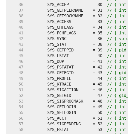
    36  
	SYS_ACCEPT         = 30  
// { int sy
    37  
	SYS_GETPEERNAME    = 31  
// { int sy
    38  
	SYS_GETSOCKNAME    = 32  
// { int sy
    39  
	SYS_ACCESS         = 33  
// { int sy
    40  
	SYS_CHFLAGS        = 34  
// { int sy
    41  
	SYS_FCHFLAGS       = 35  
// { int sy
    42  
	SYS_SYNC           = 36  
// { void s
    43  
	SYS_STAT           = 38  
// { int sy
    44  
	SYS_GETPPID        = 39  
// { pid_t 
    45  
	SYS_LSTAT          = 40  
// { int sy
    46  
	SYS_DUP            = 41  
// { int sy
    47  
	SYS_FSTATAT        = 42  
// { int sy
    48  
	SYS_GETEGID        = 43  
// { gid_t 
    49  
	SYS_PROFIL         = 44  
// { int sy
    50  
	SYS_KTRACE         = 45  
// { int sy
    51  
	SYS_SIGACTION      = 46  
// { int sy
    52  
	SYS_GETGID         = 47  
// { gid_t 
    53  
	SYS_SIGPROCMASK    = 48  
// { int sy
    54  
	SYS_GETLOGIN       = 49  
// { int sy
    55  
	SYS_SETLOGIN       = 50  
// { int sy
    56  
	SYS_ACCT           = 51  
// { int sy
    57  
	SYS_SIGPENDING     = 52  
// { int sy
    58  
	SYS_FSTAT          = 53  
// { int sy