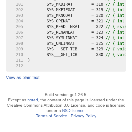
   201  
	SYS_MKDIRAT        = 318 
// { int sy
   202  
	SYS_MKFIFOAT       = 319 
// { int sy
   203  
	SYS_MKNODAT        = 320 
// { int sy
   204  
	SYS_OPENAT         = 321 
// { int sy
   205  
	SYS_READLINKAT     = 322 
// { ssize_
   206  
	SYS_RENAMEAT       = 323 
// { int sy
   207  
	SYS_SYMLINKAT      = 324 
// { int sy
   208  
	SYS_UNLINKAT       = 325 
// { int sy
   209  
	SYS___SET_TCB      = 329 
// { void s
   210  
	SYS___GET_TCB      = 330 
// { void *
   211  
   212  
View as plain text
Build version go1.26.5.
Except as
noted
, the content of this page is licensed under the
Creative Commons Attribution 3.0 License, and code is licensed
under a
BSD license
.
Terms of Service
|
Privacy Policy