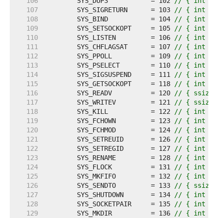
   106  
	SYS_DUP3           = 102 
// { int sy
   107  
	SYS_SIGRETURN      = 103 
// { int sy
   108  
	SYS_BIND           = 104 
// { int sy
   109  
	SYS_SETSOCKOPT     = 105 
// { int sy
   110  
	SYS_LISTEN         = 106 
// { int sy
   111  
	SYS_CHFLAGSAT      = 107 
// { int sy
   112  
	SYS_PPOLL          = 109 
// { int sy
   113  
	SYS_PSELECT        = 110 
// { int sy
   114  
	SYS_SIGSUSPEND     = 111 
// { int sy
   115  
	SYS_GETSOCKOPT     = 118 
// { int sy
   116  
	SYS_READV          = 120 
// { ssize_
   117  
	SYS_WRITEV         = 121 
// { ssize_
   118  
	SYS_KILL           = 122 
// { int sy
   119  
	SYS_FCHOWN         = 123 
// { int sy
   120  
	SYS_FCHMOD         = 124 
// { int sy
   121  
	SYS_SETREUID       = 126 
// { int sy
   122  
	SYS_SETREGID       = 127 
// { int sy
   123  
	SYS_RENAME         = 128 
// { int sy
   124  
	SYS_FLOCK          = 131 
// { int sy
   125  
	SYS_MKFIFO         = 132 
// { int sy
   126  
	SYS_SENDTO         = 133 
// { ssize_
   127  
	SYS_SHUTDOWN       = 134 
// { int sy
   128  
	SYS_SOCKETPAIR     = 135 
// { int sy
   129  
	SYS_MKDIR          = 136 
// { int sy