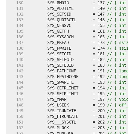
   130  
	SYS_RMDIR          = 137 
// { int sy
   131  
	SYS_ADJTIME        = 140 
// { int sy
   132  
	SYS_SETSID         = 147 
// { int sy
   133  
	SYS_QUOTACTL       = 148 
// { int sy
   134  
	SYS_NFSSVC         = 155 
// { int sy
   135  
	SYS_GETFH          = 161 
// { int sy
   136  
	SYS_SYSARCH        = 165 
// { int sy
   137  
	SYS_PREAD          = 173 
// { ssize_
   138  
	SYS_PWRITE         = 174 
// { ssize_
   139  
	SYS_SETGID         = 181 
// { int sy
   140  
	SYS_SETEGID        = 182 
// { int sy
   141  
	SYS_SETEUID        = 183 
// { int sy
   142  
	SYS_PATHCONF       = 191 
// { long s
   143  
	SYS_FPATHCONF      = 192 
// { long s
   144  
	SYS_SWAPCTL        = 193 
// { int sy
   145  
	SYS_GETRLIMIT      = 194 
// { int sy
   146  
	SYS_SETRLIMIT      = 195 
// { int sy
   147  
	SYS_MMAP           = 197 
// { void *
   148  
	SYS_LSEEK          = 199 
// { off_t 
   149  
	SYS_TRUNCATE       = 200 
// { int sy
   150  
	SYS_FTRUNCATE      = 201 
// { int sy
   151  
	SYS___SYSCTL       = 202 
// { int sy
   152  
	SYS_MLOCK          = 203 
// { int sy
   153  
	SYS_MUNLOCK        = 204 
// { int sy