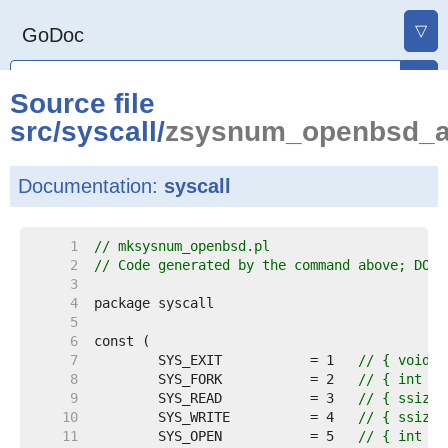
▽
GoDoc
Source file
src
/
syscall
/
zsysnum_openbsd_a
Documentation:
syscall
     1  
// mksysnum_openbsd.pl
     2  
// Code generated by the command above; DO N
     3  
     4  
     5  
     6  
     7  
	SYS_EXIT           = 1   
// { void s
     8  
	SYS_FORK           = 2   
// { int sy
     9  
	SYS_READ           = 3   
// { ssize_
    10  
	SYS_WRITE          = 4   
// { ssize_
    11  
	SYS_OPEN           = 5   
// { int sy