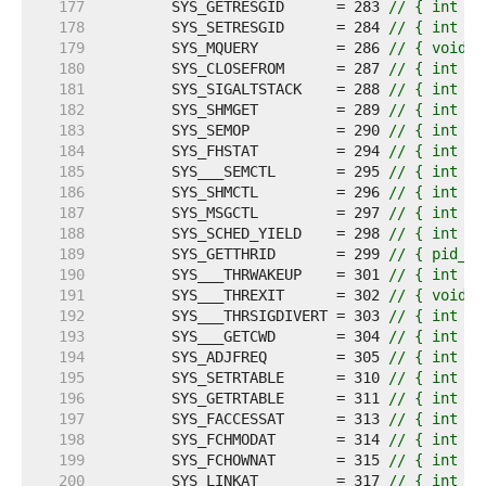
   177  
	SYS_GETRESGID      = 283 
// { int sy
   178  
	SYS_SETRESGID      = 284 
// { int sy
   179  
	SYS_MQUERY         = 286 
// { void *
   180  
	SYS_CLOSEFROM      = 287 
// { int sy
   181  
	SYS_SIGALTSTACK    = 288 
// { int sy
   182  
	SYS_SHMGET         = 289 
// { int sy
   183  
	SYS_SEMOP          = 290 
// { int sy
   184  
	SYS_FHSTAT         = 294 
// { int sy
   185  
	SYS___SEMCTL       = 295 
// { int sy
   186  
	SYS_SHMCTL         = 296 
// { int sy
   187  
	SYS_MSGCTL         = 297 
// { int sy
   188  
	SYS_SCHED_YIELD    = 298 
// { int sy
   189  
	SYS_GETTHRID       = 299 
// { pid_t 
   190  
	SYS___THRWAKEUP    = 301 
// { int sy
   191  
	SYS___THREXIT      = 302 
// { void s
   192  
	SYS___THRSIGDIVERT = 303 
// { int sy
   193  
	SYS___GETCWD       = 304 
// { int sy
   194  
	SYS_ADJFREQ        = 305 
// { int sy
   195  
	SYS_SETRTABLE      = 310 
// { int sy
   196  
	SYS_GETRTABLE      = 311 
// { int sy
   197  
	SYS_FACCESSAT      = 313 
// { int sy
   198  
	SYS_FCHMODAT       = 314 
// { int sy
   199  
	SYS_FCHOWNAT       = 315 
// { int sy
   200  
	SYS_LINKAT         = 317 
// { int sy