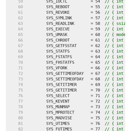
    59  
	SYS_IOCTL          = 54  
// { int sy
    60  
	SYS_REBOOT         = 55  
// { int sy
    61  
	SYS_REVOKE         = 56  
// { int sy
    62  
	SYS_SYMLINK        = 57  
// { int sy
    63  
	SYS_READLINK       = 58  
// { ssize_
    64  
	SYS_EXECVE         = 59  
// { int sy
    65  
	SYS_UMASK          = 60  
// { mode_t
    66  
	SYS_CHROOT         = 61  
// { int sy
    67  
	SYS_GETFSSTAT      = 62  
// { int sy
    68  
	SYS_STATFS         = 63  
// { int sy
    69  
	SYS_FSTATFS        = 64  
// { int sy
    70  
	SYS_FHSTATFS       = 65  
// { int sy
    71  
	SYS_VFORK          = 66  
// { int sy
    72  
	SYS_GETTIMEOFDAY   = 67  
// { int sy
    73  
	SYS_SETTIMEOFDAY   = 68  
// { int sy
    74  
	SYS_SETITIMER      = 69  
// { int sy
    75  
	SYS_GETITIMER      = 70  
// { int sy
    76  
	SYS_SELECT         = 71  
// { int sy
    77  
	SYS_KEVENT         = 72  
// { int sy
    78  
	SYS_MUNMAP         = 73  
// { int sy
    79  
	SYS_MPROTECT       = 74  
// { int sy
    80  
	SYS_MADVISE        = 75  
// { int sy
    81  
	SYS_UTIMES         = 76  
// { int sy
    82  
	SYS_FUTIMES        = 77  
// { int sy