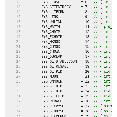
    12  
	SYS_CLOSE          = 6   
// { int sy
    13  
	SYS_GETENTROPY     = 7   
// { int sy
    14  
	SYS___TFORK        = 8   
// { int sy
    15  
	SYS_LINK           = 9   
// { int sy
    16  
	SYS_UNLINK         = 10  
// { int sy
    17  
	SYS_WAIT4          = 11  
// { pid_t 
    18  
	SYS_CHDIR          = 12  
// { int sy
    19  
	SYS_FCHDIR         = 13  
// { int sy
    20  
	SYS_MKNOD          = 14  
// { int sy
    21  
	SYS_CHMOD          = 15  
// { int sy
    22  
	SYS_CHOWN          = 16  
// { int sy
    23  
	SYS_OBREAK         = 17  
// { int sy
    24  
	SYS_GETDTABLECOUNT = 18  
// { int sy
    25  
	SYS_GETRUSAGE      = 19  
// { int sy
    26  
	SYS_GETPID         = 20  
// { pid_t 
    27  
	SYS_MOUNT          = 21  
// { int sy
    28  
	SYS_UNMOUNT        = 22  
// { int sy
    29  
	SYS_SETUID         = 23  
// { int sy
    30  
	SYS_GETUID         = 24  
// { uid_t 
    31  
	SYS_GETEUID        = 25  
// { uid_t 
    32  
	SYS_PTRACE         = 26  
// { int sy
    33  
	SYS_RECVMSG        = 27  
// { ssize_
    34  
	SYS_SENDMSG        = 28  
// { ssize_
    35  
	SYS_RECVFROM       = 29  
// { ssize_