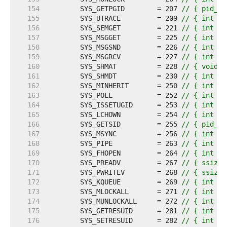
   154  
	SYS_GETPGID        = 207 
// { pid_t 
   155  
	SYS_UTRACE         = 209 
// { int sy
   156  
	SYS_SEMGET         = 221 
// { int sy
   157  
	SYS_MSGGET         = 225 
// { int sy
   158  
	SYS_MSGSND         = 226 
// { int sy
   159  
	SYS_MSGRCV         = 227 
// { int sy
   160  
	SYS_SHMAT          = 228 
// { void *
   161  
	SYS_SHMDT          = 230 
// { int sy
   162  
	SYS_MINHERIT       = 250 
// { int sy
   163  
	SYS_POLL           = 252 
// { int sy
   164  
	SYS_ISSETUGID      = 253 
// { int sy
   165  
	SYS_LCHOWN         = 254 
// { int sy
   166  
	SYS_GETSID         = 255 
// { pid_t 
   167  
	SYS_MSYNC          = 256 
// { int sy
   168  
	SYS_PIPE           = 263 
// { int sy
   169  
	SYS_FHOPEN         = 264 
// { int sy
   170  
	SYS_PREADV         = 267 
// { ssize_
   171  
	SYS_PWRITEV        = 268 
// { ssize_
   172  
	SYS_KQUEUE         = 269 
// { int sy
   173  
	SYS_MLOCKALL       = 271 
// { int sy
   174  
	SYS_MUNLOCKALL     = 272 
// { int sy
   175  
	SYS_GETRESUID      = 281 
// { int sy
   176  
	SYS_SETRESUID      = 282 
// { int sy