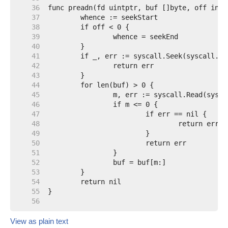
    36  
    37  
    38  
    39  
    40  
    41  
    42  
    43  
    44  
    45  
    46  
    47  
    48  
    49  
    50  
    51  
    52  
    53  
    54  
    55  
    56  
View as plain text