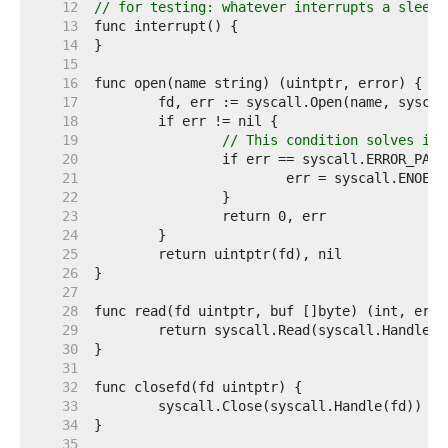
    12  
// for testing: whatever interrupts a sleep
    13  
    14  
    15  
    16  
    17  
    18  
    19  
// This condition solves iss
    20  
    21  
    22  
    23  
    24  
    25  
    26  
    27  
    28  
    29  
    30  
    31  
    32  
    33  
    34  
    35  