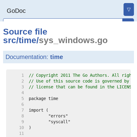
▽
GoDoc
Source file
src
/
time
/
sys_windows.go
Documentation:
time
     1  
// Copyright 2011 The Go Authors. All rights
     2  
// Use of this source code is governed by a 
     3  
// license that can be found in the LICENSE 
     4  
     5  
     6  
     7  
     8  
     9  
    10  
    11  