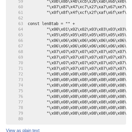
    59  
    60  
    61  
    62  
    63  
    64  
    65  
    66  
    67  
    68  
    69  
    70  
    71  
    72  
    73  
    74  
    75  
    76  
    77  
    78  
    79  
    80  
View as plain text