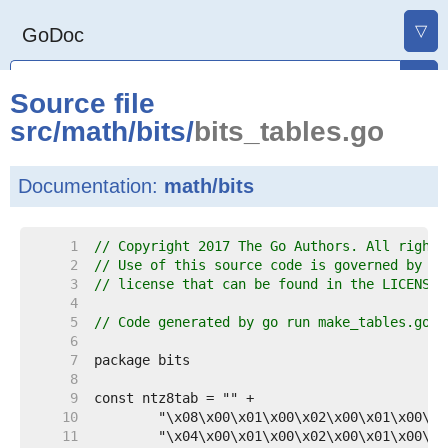
▽
GoDoc
Source file
src
/
math
/
bits
/
bits_tables.go
Documentation:
math/bits
     1  
// Copyright 2017 The Go Authors. All rights
     2  
// Use of this source code is governed by a 
     3  
// license that can be found in the LICENSE 
     4  
     5  
// Code generated by go run make_tables.go. 
     6  
     7  
     8  
     9  
    10  
    11  